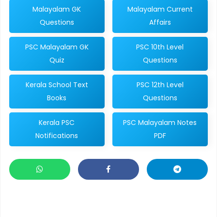
Malayalam GK
Malayalam Current
Questions
Affairs
PSC Malayalam GK
PSC 10th Level
Quiz
Questions
Kerala School Text
PSC 12th Level
Books
Questions
Kerala PSC
PSC Malayalam Notes
Notifications
PDF