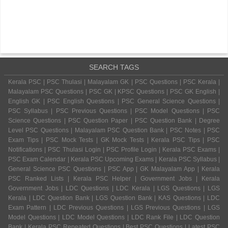
SEARCH TAGS
Kerala PSC | PSC Thulasi | Malayalam GK | PSC Questions | PSC Kerala |
Malayalam PSC Questions | PSC GK | KPSC Questions | PSC GK English |
English GK | PSC English Questions | PSC General Science Questions |
PSC Syllabus | PSC Previous Questions | PSC Model Questions | PSC
Science Questions | PSC Question Paper | PSC Question Bank | Degree
Level PSC Questions | Malayalam PSC Question Bank | PSC Notes | PSC
Exam Tips | PSC Mock Tests | GK Mock Tests | Kerala PSC Tips | PSC
Notifications | PSC Thulasi Login | PSC Profile Login | Kerala PSC Exams |
PSC Exam Calendar | Kerala PSC Upcoming Exams | Kerala PSC Syllabus |
General Science PSC Questions | PSC App | GK Malayalam App | Kerala
PSC Ranked Lists | Kerala PSC Helper | Government Jobs | Kerala
Government Jobs | LDC Questions | LDC Kerala | LGS Questions | LGS
Kerala | LDC Question Bank | LGS Question Bank | KAS Questions | LDC
Exam Pattern | LDC Previous Questions | LGS Previous Questions | LGS
Model Questions | LDC Model Questions | LDC Rank File | LDC Question
Bank | Kerala PSC Repeated Questions | Best PSC Questions | Latest PSC