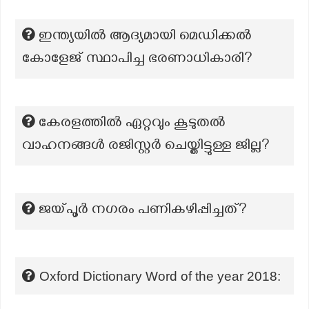
ഇന്ത്യയിൽ ആദ്യമായി മെഡിക്കൽ
കോളേജ് സ്ഥാപിച്ച ഭരണാധികാരി?
കേരളത്തിൽ ഏറ്റവും കൂടുതൽ
വാഹനങ്ങൾ രജിസ്റ്റർ ചെയ്തിട്ടുള്ള ജില്ല?
ജയ്പൂർ നഗരം പണികഴിപ്പിച്ചത്?
Oxford Dictionary Word of the year 2018: