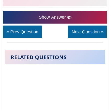
Show Answer
« Prev Question
Next Question »
RELATED QUESTIONS