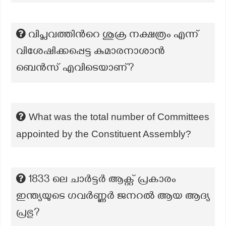
വിപ്ലവത്തിൻറെ ശുക്ര നക്ഷത്രം എന്ന്
വിശേഷിക്കപ്പെട്ട കുമാരനാശാൻ
ബെൻസ് എവിടെയാണ്?
What was the total number of Committees
appointed by the Constituent Assembly?
1833 ലെ ചാർട്ടർ ആക്റ്റ് പ്രകാരം
ഇന്ത്യയുടെ ഗവർണ്ണർ ജനറൽ ആയ ആദ്യ
പ്രഭു?