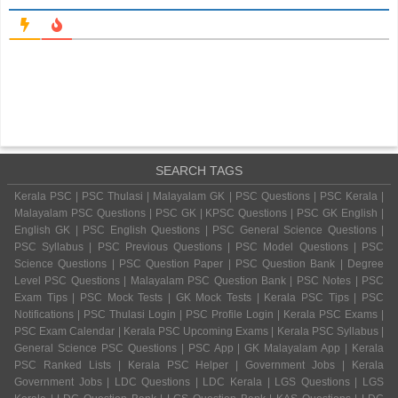
SEARCH TAGS
Kerala PSC | PSC Thulasi | Malayalam GK | PSC Questions | PSC Kerala |
Malayalam PSC Questions | PSC GK | KPSC Questions | PSC GK English |
English GK | PSC English Questions | PSC General Science Questions |
PSC Syllabus | PSC Previous Questions | PSC Model Questions | PSC
Science Questions | PSC Question Paper | PSC Question Bank | Degree
Level PSC Questions | Malayalam PSC Question Bank | PSC Notes | PSC
Exam Tips | PSC Mock Tests | GK Mock Tests | Kerala PSC Tips | PSC
Notifications | PSC Thulasi Login | PSC Profile Login | Kerala PSC Exams |
PSC Exam Calendar | Kerala PSC Upcoming Exams | Kerala PSC Syllabus |
General Science PSC Questions | PSC App | GK Malayalam App | Kerala
PSC Ranked Lists | Kerala PSC Helper | Government Jobs | Kerala
Government Jobs | LDC Questions | LDC Kerala | LGS Questions | LGS