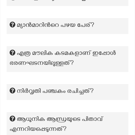
മ്യാന്‍മാറിന്‍റെ പഴയ പേര്?
എത്ര മൗലിക കടമകളാണ് ഇപ്പോൾ
ഭരണഘടനയിലുള്ളത്?
നിർവൃതി പഞ്ചകം രചിച്ചത്?
ആധുനിക ആന്ധ്രയുടെ പിതാവ്
എന്നറിയപ്പെടുന്നത്?