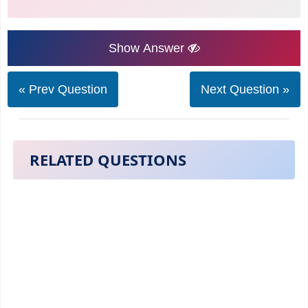
Show Answer
« Prev Question
Next Question »
RELATED QUESTIONS