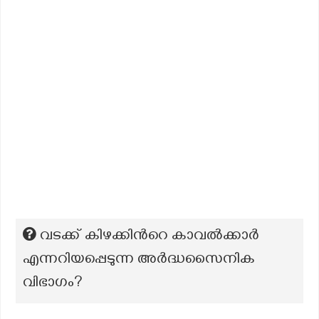
വടക്ക് കിഴക്കിന്‍റെ കാവൽക്കാർ
എന്നറിയപ്പെടുന്ന അർദ്ധസൈനിക
വിഭാഗം?