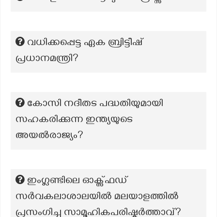
വധിക്കപ്പെട്ട ഏക ബ്രിട്ടീഷ്
പ്രധാനമന്ത്രി?
കോസി നദീതട പദ്ധതിയുമായി
സഹകരിക്കുന്ന ഇന്ത്യയുടെ
അയല്‍രാജ്യം?
ഇംഗ്ലണ്ടിലെ ഓക്സ്ഫഡ്
സർവകലാശാലയിൽ മലയാളത്തിൽ
പ്രസംഗിച്ച സാമൂഹികപരിഷ്കർത്താവ്?