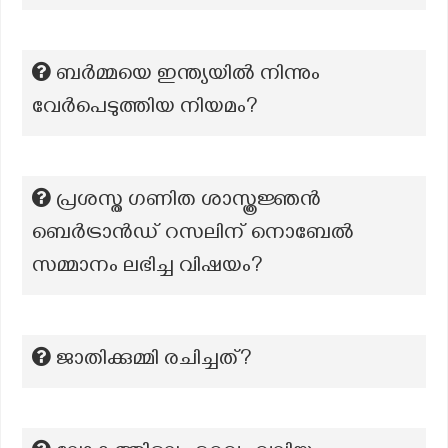
ബർമ്മയെ ഇന്ത്യയിൽ നിന്നും
വേർപെടുത്തിയ നിയമം?
പ്രശസ്ത ഗണിത ശാസ്ത്രജ്ഞൻ
ബെർട്രാൻഡ് റസലിന് നൊബേൽ
സമ്മാനം ലഭിച്ച വിഷയം?
ജാതിക്കുമ്മി രചിച്ചത്?