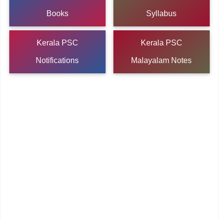
Books
Syllabus
Kerala PSC
Kerala PSC
Notifications
Malayalam Notes