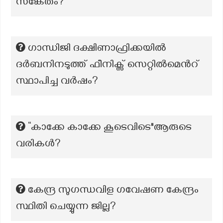
സങ്കേതം?
ഗാന്ധിജി ദക്ഷിണാഫ്രിക്കയിൽ
ദർബനിനടുത്ത് ഫീനിക്സ് സെറ്റിൽമെൻറ്
സ്ഥാപിച്ച വർഷം?
“കാക്കേ കാക്കേ കൂടെവിടെ"ആരുടെ
വരികൾ?
കേന്ദ്ര സുഗന്ധവിള ഗവേഷണ കേന്ദ്രം
സ്ഥിതി ചെയ്യുന്ന ജില്ല?