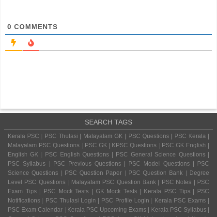
0
COMMENTS
SEARCH TAGS
Kerala PSC | PSC Thulasi | Malayalam GK | PSC Questions | PSC Kerala |
Malayalam PSC Questions | PSC GK | KPSC Questions | PSC GK English |
English GK | PSC English Questions | PSC General Science Questions |
PSC Syllabus | PSC Previous Questions | PSC Model Questions | PSC
Science Questions | PSC Question Paper | PSC Question Bank | Degree
Level PSC Questions | Malayalam PSC Question Bank | PSC Notes | PSC
Exam Tips | PSC Mock Tests | GK Mock Tests | Kerala PSC Tips | PSC
Notifications | PSC Thulasi Login | PSC Profile Login | Kerala PSC Exams |
PSC Exam Calendar | Kerala PSC Upcoming Exams | Kerala PSC Syllabus |