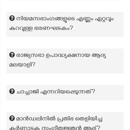
നിയമസഭാംഗങ്ങളുടെ എണ്ണം ഏറ്റവും
കുറവുള്ള ഭരണഘടകം?
രാജ്യസഭാ ഉപാദ്ധ്യക്ഷനായ ആദ്യ
മലയാളി?
ചാച്ചാജി എന്നറിയപ്പെടുന്നത്?
മാൻഡലിനിൽ പ്രതിഭ തെളിയിച്ച
കർണാടക സംഗീതജ്ഞൻ ആര്?