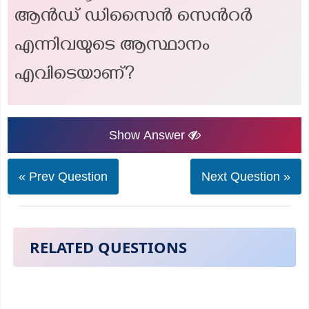
ആൻഡ് ഡിസൈൻ സെൻറർ
എന്നിവയുടെ ആസ്ഥാനം
എവിടെയാണ്?
Show Answer
« Prev Question
Next Question »
RELATED QUESTIONS