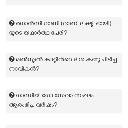
ഝാൻസി റാണി (റാണി ലക്ഷ്മി ഭായി)
യുടെ യഥാർത്ഥ പേര്?
മൺസൂൺ കാറ്റിന്‍റെ ദിശ കണ്ടു പിടിച്ച
നാവികൻ?
ഗാന്ധിജി ഗോ സേവാ സംഘം
ആരംഭിച്ച വർഷം?