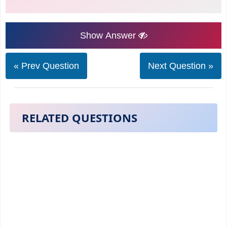
Show Answer
« Prev Question
Next Question »
RELATED QUESTIONS