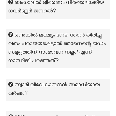
ബംഗാളിൽ ദ്വിഭരണം നിർത്തലാക്കിയ
ഗവർണ്ണർ ജനറൽ?
ഒന്നുകിൽ ലക്ഷ്യം നേടി ഞാൻ തിരിച്ചു
വരും പരാജയപ്പെട്ടാൽ ഞാനെന്റെ ജഡം
സമുദ്രത്തിന് സംഭാവന നല്കും" എന്ന്
ഗാന്ധിജി പറഞ്ഞത്?
സ്വാമി വിവേകാനന്ദൻ സമാധിയായ
വർഷം?