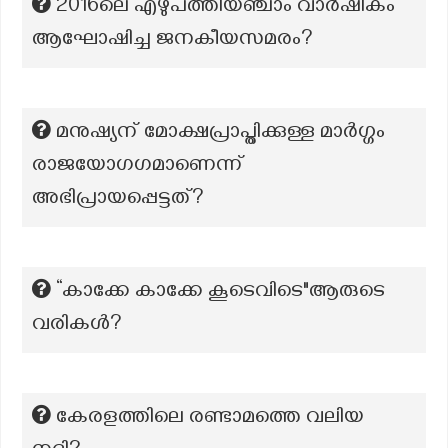
2016ലെ എഴുപത്തിയഞ്ചാം വാർഷികം
ആഘോഷിച്ച ജനകീയസമരം?
മനുഷ്യന് മോക്ഷപ്രാപ്തിക്കുള്ള മാര്‍ഗ്ഗം
രാജയോഗഗമാണെന്ന്
അഭിപ്രായപ്പെട്ടത്?
“കാക്കേ കാക്കേ കൂടെവിടെ"ആരുടെ
വരികൾ?
കേരളത്തിലെ രണ്ടാമത്തെ വലിയ