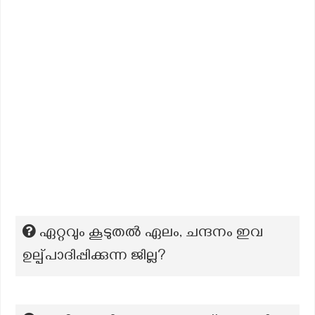
ഏറ്റവും കൂടുതല്‍ ഏലം, ചന്ദനം ഇവ
ഉല്പ്പാദിപ്പിക്കുന്ന ജില്ല?