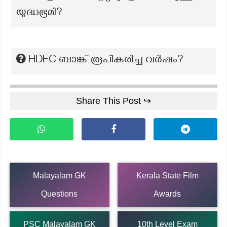
യുദ്ധഭൂമി?
HDFC ബാങ്ക് രൂപീകരിച്ച വർഷം?
Share This Post ↪
Malayalam GK
Kerala State Film
Questions
Awards
PSC Malayalam GK
10th Level Exam