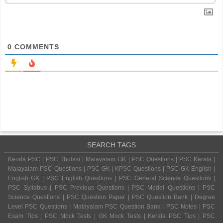
0
COMMENTS
SEARCH TAGS
Kerala PSC | PSC Thulasi | Malayalam GK | PSC Questions | PSC Kerala |
Malayalam PSC Questions | PSC GK | KPSC Questions | PSC GK English |
English GK | PSC English Questions | PSC General Science Questions |
PSC Syllabus | PSC Previous Questions | PSC Model Questions | PSC
Science Questions | PSC Question Paper | PSC Question Bank | Degree
Level PSC Questions | Malayalam PSC Question Bank | PSC Notes | PSC
Exam Tips | PSC Mock Tests | GK Mock Tests | Kerala PSC Tips | PSC