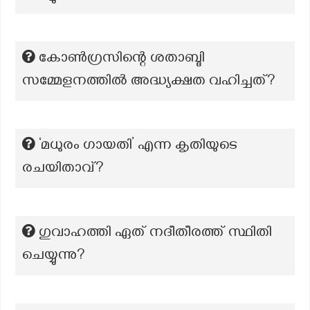
കോൺഗ്രസിന്റെ ശതാബ്ദി
സമ്മേളനത്തിൽ അദ്ധ്യക്ഷത വഹിച്ചത്?
‘മധുരം ഗായതി’ എന്ന കൃതിയുടെ
രചയിതാവ്?
ഗുവാഹത്തി ഏത് നദീതീരത്ത് സ്ഥിതി
ചെയ്യുന്നു?