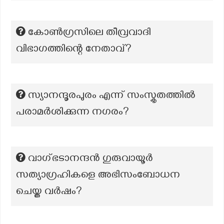
കോൺഗ്രസിലെ തീവ്രവാദി
വിഭാഗത്തിന്റെ നേതാവ്?
സ്യാനന്ദൂരപുരം എന്ന് സംസ്കൃതത്തിൽ
പരാമർശിക്കുന്ന നഗരം?
വാഗ്ഭടാനന്ദൻ ഗുരുവായൂർ
സത്യാഗ്രഹികളെ അഭിസംബോധന
ചെയ്ത വർഷം?