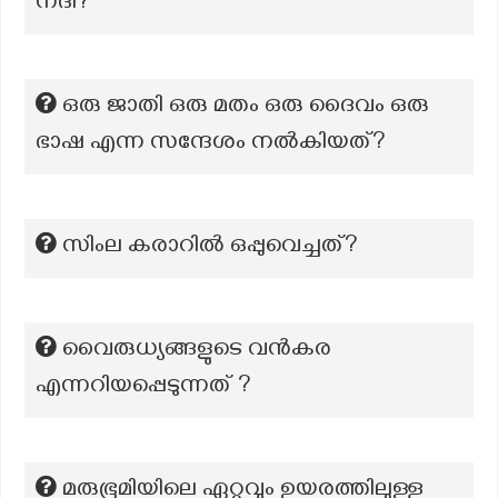
നദി?
ഒരു ജാതി ഒരു മതം ഒരു ദൈവം ഒരു
ഭാഷ എന്ന സന്ദേശം നൽകിയത്?
സിംല കരാറിൽ ഒപ്പുവെച്ചത്?
വൈരുധ്യങ്ങളുടെ വൻകര
എന്നറിയപ്പെടുന്നത് ?
മരുഭൂമിയിലെ ഏറ്റവും ഉയരത്തിലുള്ള