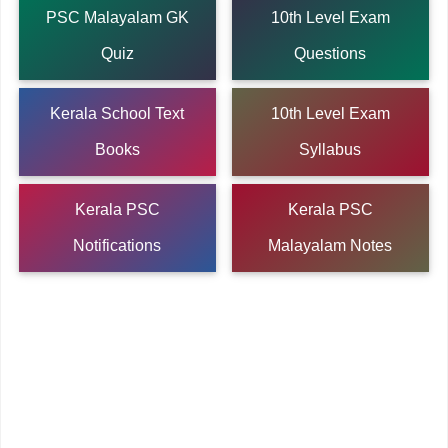
PSC Malayalam GK
10th Level Exam
Quiz
Questions
Kerala School Text
10th Level Exam
Books
Syllabus
Kerala PSC
Kerala PSC
Notifications
Malayalam Notes