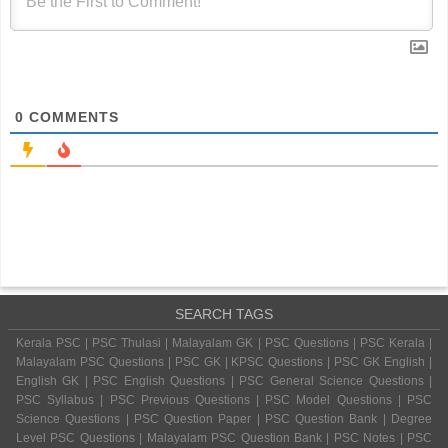
0
COMMENTS
SEARCH TAGS
Kerala PSC | PSC Thulasi | Malayalam GK | PSC Questions | PSC Kerala |
Malayalam PSC Questions | PSC GK | KPSC Questions | PSC GK English |
English GK | PSC English Questions | PSC General Science Questions |
PSC Syllabus | PSC Previous Questions | PSC Model Questions | PSC
Science Questions | PSC Question Paper | PSC Question Bank | Degree
Level PSC Questions | Malayalam PSC Question Bank | PSC Notes | PSC