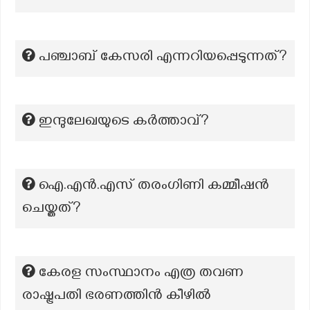
പഞ്ചാബ് കേസരി എന്നറിയപ്പെടുന്നത്?
ഇന്ദുലേഖയുടെ കര്‍ത്താവ്?
ഐ.എൻ.എസ് തരംഗിണി കമ്മീഷൻ
ചെയ്തത്?
കേരള സംസ്ഥാനം എത്ര തവണ
രാഷ്ട്രപതി ഭരണത്തിൻ കീഴിൽ