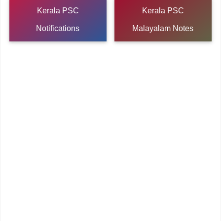
Kerala PSC
Kerala PSC
Notifications
Malayalam Notes