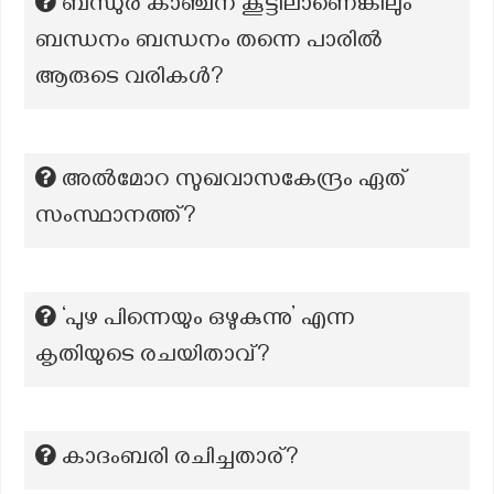
ബന്ധുര കാഞ്ചന കൂട്ടിലാണെങ്കിലും
ബന്ധനം ബന്ധനം തന്നെ പാരിൽ
ആരുടെ വരികൾ?
അൽമോറ സുഖവാസകേന്ദ്രം ഏത്
സംസ്ഥാനത്ത്?
‘പുഴ പിന്നെയും ഒഴുകുന്നു’ എന്ന
കൃതിയുടെ രചയിതാവ്?
കാദംബരി രചിച്ചതാര്?