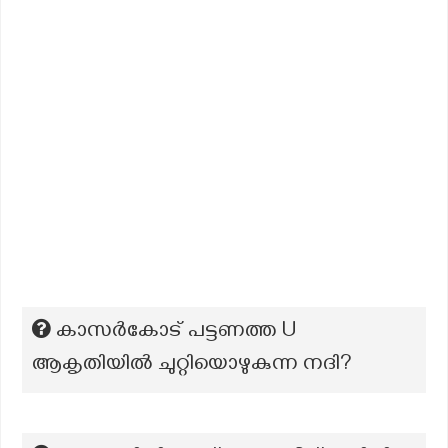
കാസർകോട് പട്ടണത്ത U
ആകൃതിയിൽ ചുറ്റിയൊഴുകുന്ന നദി?