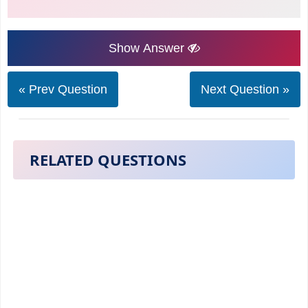
Show Answer
« Prev Question
Next Question »
RELATED QUESTIONS