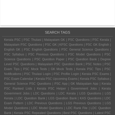
SEARCH TAGS
Kerala PSC | PSC Thulasi | Malayalam GK | PSC Questions | PSC Kerala |
Malayalam PSC Questions | PSC GK | KPSC Questions | PSC GK English |
English GK | PSC English Questions | PSC General Science Questions |
PSC Syllabus | PSC Previous Questions | PSC Model Questions | PSC
Science Questions | PSC Question Paper | PSC Question Bank | Degree
Level PSC Questions | Malayalam PSC Question Bank | PSC Notes | PSC
Exam Tips | PSC Mock Tests | GK Mock Tests | Kerala PSC Tips | PSC
Notifications | PSC Thulasi Login | PSC Profile Login | Kerala PSC Exams |
PSC Exam Calendar | Kerala PSC Upcoming Exams | Kerala PSC Syllabus |
General Science PSC Questions | PSC App | GK Malayalam App | Kerala
PSC Ranked Lists | Kerala PSC Helper | Government Jobs | Kerala
Government Jobs | LDC Questions | LDC Kerala | LGS Questions | LGS
Kerala | LDC Question Bank | LGS Question Bank | KAS Questions | LDC
Exam Pattern | LDC Previous Questions | LGS Previous Questions | LGS
Model Questions | LDC Model Questions | LDC Rank File | LDC Question
Bank | Kerala PSC Repeated Questions | Best PSC Questions | Latest PSC