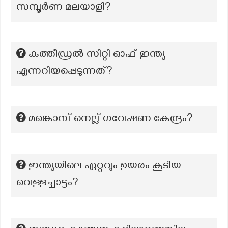
സമ്പൂർണ മലയാളി?
കത്തീഡ്രൽ സിറ്റി ഓഫ് ഇന്ത്യ
എന്നറിയപ്പെടുന്നത്?
മങ്കൊമ്പ് നെല്ല് ഗവേഷണ കേന്ദ്രം?
ഇന്ത്യയിലെ ഏറ്റവും ഉയരം കൂടിയ
വെള്ളച്ചാട്ടം?