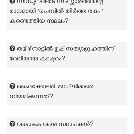
സിന്ധൂനദിതട സംസ്ക്കാരത്തിന്റെ
ഭാഗമായി "ചെമ്പിൽ തീർത്ത രഥം "
കണ്ടെത്തിയ സ്ഥലം?
തമിഴ്നാട്ടിൽ ഉപ്പ് സത്യാഗ്രഹത്തിന്
വേദിയായ കടപ്പുറം?
ഹൈക്കോടതി ജഡ്ജിമാരെ
നിയമിക്കുന്നത്?
വകാടക വംശ സ്ഥാപകന്‍?