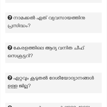
നാമക്കൽ ഏത് വ്യവസായത്തിനു
പ്രസിദ്ധം?
കേരളത്തിലെ ആദ്യ വനിത ചീഫ്
സെക്രട്ടറി?
ഏറ്റവും കൂടുതല്‍ ദേശീയോദ്യാനങ്ങള്‍
ഉള്ള ജില്ല?