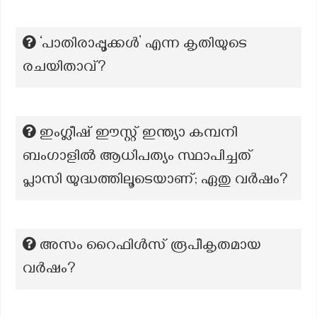
‘പാതിരാപ്പൂക്കൾ’ എന്ന കൃതിയുടെ
രചയിതാവ്?
ഇംഗ്ലീഷ് ഈസ്റ്റ് ഇന്ത്യാ കമ്പനി
ബംഗാളിൽ ആധിപത്യം സ്ഥാപിച്ചത്
പ്ലാസി യുദ്ധത്തിലൂടെയാണ്; ഏതു വർഷം?
അസം റൈഫിൾസ് രൂപീകൃതമായ
വർഷം?