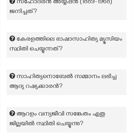
സഹോദരൻ അയ്യപ്പൻ (1889-1968)
ജനിച്ചത്?
കേരളത്തിലെ ഭാഷാസാഹിത്യ മ്യൂസിയം
സ്ഥിതി ചെയ്യുന്നത്?
സാഹിത്യനൊബേൽ സമ്മാനം ലഭിച്ച
ആദ്യ റഷ്യക്കാരൻ?
ആറളം വന്യജീവി സങ്കേതം ഏതു
ജില്ലയിൽ സ്ഥിതി ചെയ്യുന്നു?