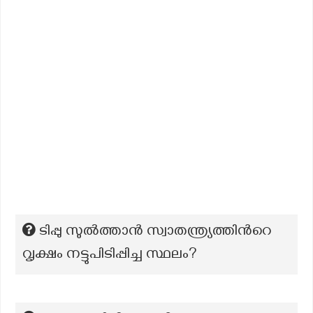
ടിപ്പു സുൽത്താൻ സ്വാതന്ത്ര്യത്തിന്‍റെ
വൃക്ഷം നട്ടുപിടിപ്പിച്ച സ്ഥലം?