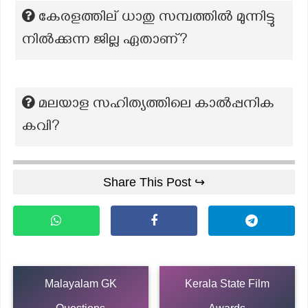
കേരളത്തില് ധാതു സമ്പത്തിൽ മുന്നിട്ടു
നിൽക്കുന്ന ജില്ല ഏതാണ്?
മലയാള സഹിത്യത്തിലെ കാൽപ്പനിക
കവി?
Share This Post ↪
Malayalam GK
Kerala State Film