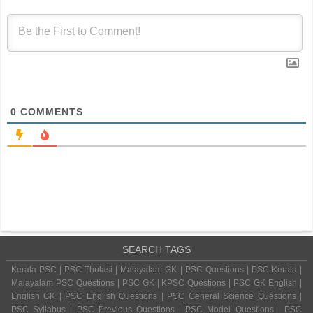
0
COMMENTS
SEARCH TAGS
Kerala PSC | PSC Thulasi | Malayalam GK | PSC Questions | PSC Kerala |
Malayalam PSC Questions | PSC GK | KPSC Questions | PSC GK English |
English GK | PSC English Questions | PSC General Science Questions |
PSC Syllabus | PSC Previous Questions | PSC Model Questions | PSC