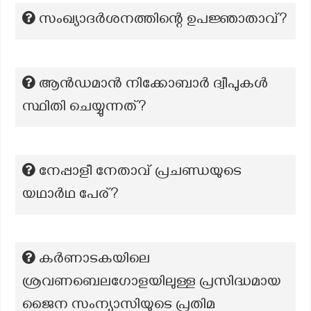
സംഖ്യാദർശനത്തിന്റെ ഉപജ്ഞാതാവ്?
ആൻഡമാൻ നിക്കോബാർ ദ്വീപുകൾ
സ്ഥിതി ചെയ്യുന്നത്?
നേപ്പാളീ നേതാവ് പ്രചണ്ഡയുടെ
യഥാർഥ പേര്?
കർണാടകയിലെ
ശ്രവണബെലഗോളയിലുള്ള പ്രസിദ്ധമായ
ജൈന സംന്യാസിയുടെ പ്രതിമ