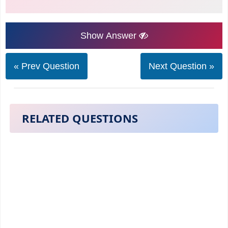
Show Answer
« Prev Question
Next Question »
RELATED QUESTIONS