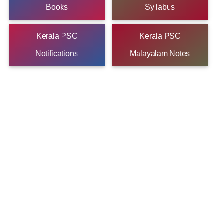
Books
Syllabus
Kerala PSC
Kerala PSC
Notifications
Malayalam Notes