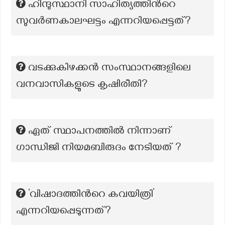
ഹിന്ദുസ്ഥാനി സാഹിത്യത്തിൻറെ
സുവർണകാലഘട്ടം എന്നറിയപ്പെട്ടത്?
വടക്കുകിഴക്കന്‍ സംസ്ഥാനങ്ങള‌ിലെ
വനവാസികളുടെ കൃഷിരീതി?
ഏത് സ്ഥാപനത്തിൽ നിന്നാണ്
ഗാന്ധിജി നിയമബിരുദം നേടിയത് ?
‘വിഷാദത്തിന്‍റെ കവയിത്രി’
എന്നറിയപ്പെടുന്നത്?