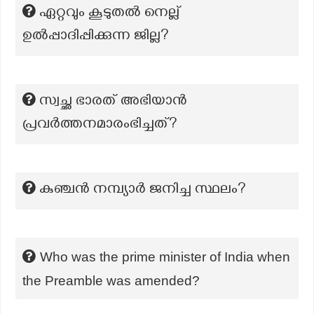
ഏറ്റവും കൂടുതല്‍ നെല്ല്
ഉല്‍പ്പാദിപ്പിക്കുന്ന ജില്ല?
സ്വച്ഛ ഭാരത് അഭിയാന്‍
പ്രവര്‍ത്തനമാരംഭിച്ചത്?
കുഞ്ചൻ നമ്പ്യാർ ജനിച്ച സ്ഥലം?
Who was the prime minister of India when
the Preamble was amended?