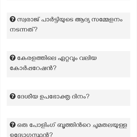
സ്വരാജ് പാർട്ടിയുടെ ആദ്യ സമ്മേളനം
നടന്നത്?
കേരളത്തിലെ ഏറ്റവും വലിയ
കോര്‍പ്പറേഷന്‍?
ദേശീയ ഉപഭോക്തൃ ദിനം?
ഒരു പോളിംഗ് ബൂത്തിന്‍റെ ചുമതലയുള്ള
ഉദ്യോഗസ്ഥൻ?