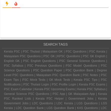
SEARCH TAGS
Kerala PSC | PSC Thulasi | Malayalam GK | PSC Questions | PSC Kerala |
Malayalam PSC Questions | PSC GK | KPSC Questions | PSC GK English |
English GK | PSC English Questions | PSC General Science Questions |
PSC Syllabus | PSC Previous Questions | PSC Model Questions | PSC
Science Questions | PSC Question Paper | PSC Question Bank | Degree
Level PSC Questions | Malayalam PSC Question Bank | PSC Notes | PSC
Exam Tips | PSC Mock Tests | GK Mock Tests | Kerala PSC Tips | PSC
Notifications | PSC Thulasi Login | PSC Profile Login | Kerala PSC Exams |
PSC Exam Calendar | Kerala PSC Upcoming Exams | Kerala PSC Syllabus |
General Science PSC Questions | PSC App | GK Malayalam App | Kerala
PSC Ranked Lists | Kerala PSC Helper | Government Jobs | Kerala
Government Jobs | LDC Questions | LDC Kerala | LGS Questions | LGS
Kerala | LDC Question Bank | LGS Question Bank | KAS Questions | LDC