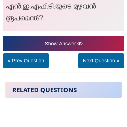
എൻ.ഇ.എഫ്.ടി.യുടെ മുഴുവൻ
രൂപമെന്ത്?
Show Answer
« Prev Question
Next Question »
RELATED QUESTIONS