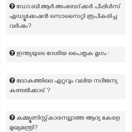
ഡോ.ബി.ആർ.അംബേദ്ക്കർ പീപ്പിൾസ്
എഡ്യൂക്കേഷൻ സൊസൈറ്റി രൂപീകരിച്ച
വർഷം?
ഇന്ത്യയുടെ ദേശീയ പൈതൃക മൃഗം :
ലോകത്തിലെ ഏറ്റവും വലിയ നദീജന്യ
കണ്ടൽക്കാട് ?
കമ്മ്യൂണിസ്റ്റ്കാരനല്ലാത്ത ആദ്യ കേരള
മുഖ്യമന്ത്രി?