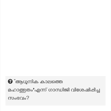
“ആധുനിക കാലത്തെ
മഹാത്ഭുതം"എന്ന് ഗാന്ധിജി വിശേഷിപ്പിച്ച
സംഭവം?