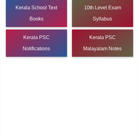
Kerala School Text
10th Level Exam
Books
Syllabus
Kerala PSC
Kerala PSC
Notifications
Malayalam Notes