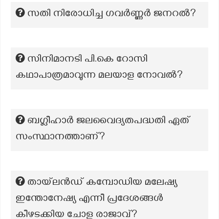
സതി നിരോധിച്ച ഗവർണ്ണർ ജനറൽ?
സിനിമാനടി പി.കെ റോസി
കഥാപാത്രമാവുന്ന മലയാള നോവല്‍?
ബഗ്ലീഹാർ ജലവൈദ്യതപദ്ധതി ഏത്
സംസ്ഥാനത്താണ്?
തായ്‌ലൻഡ് കമ്പോഡിയ മലേഷ്യ
ഇന്തോനേഷ്യ എന്നീ പ്രദേശങ്ങൾ
കീഴടക്കിയ ചോള രാജാവ്?