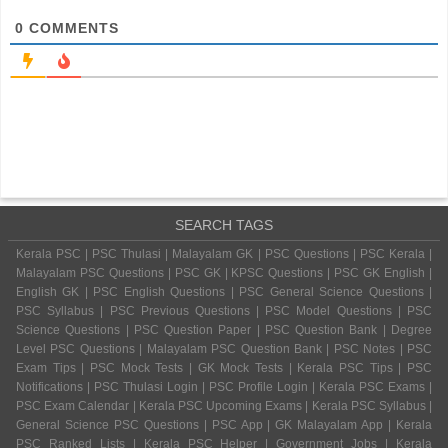
0
COMMENTS
SEARCH TAGS
Kerala PSC | PSC Thulasi | Malayalam GK | PSC Questions | PSC Kerala |
Malayalam PSC Questions | PSC GK | KPSC Questions | PSC GK English |
English GK | PSC English Questions | PSC General Science Questions |
PSC Syllabus | PSC Previous Questions | PSC Model Questions | PSC
Science Questions | PSC Question Paper | PSC Question Bank | Degree
Level PSC Questions | Malayalam PSC Question Bank | PSC Notes | PSC
Exam Tips | PSC Mock Tests | GK Mock Tests | Kerala PSC Tips | PSC
Notifications | PSC Thulasi Login | PSC Profile Login | Kerala PSC Exams |
PSC Exam Calendar | Kerala PSC Upcoming Exams | Kerala PSC Syllabus |
General Science PSC Questions | PSC App | GK Malayalam App | Kerala
PSC Ranked Lists | Kerala PSC Helper | Government Jobs | Kerala