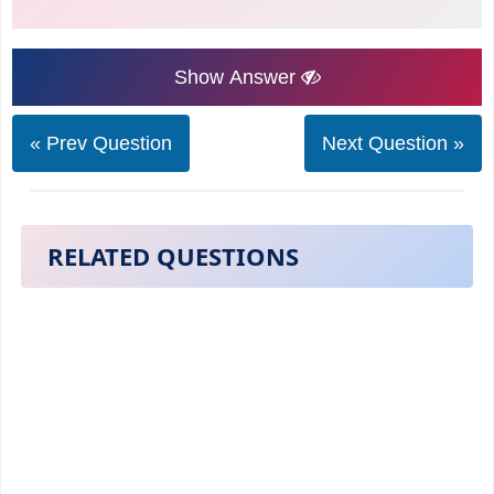
Show Answer
« Prev Question
Next Question »
RELATED QUESTIONS