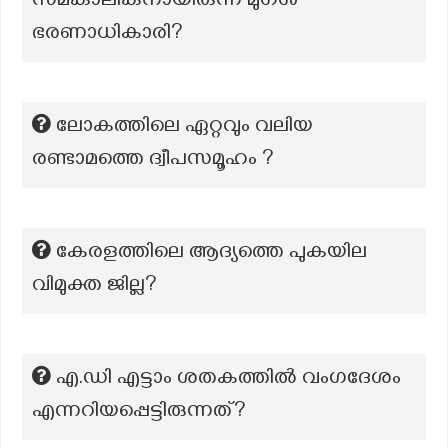
സമകാലികനായിരുന്ന മുഗൾ
ഭരണാധികാരി?
ലോകത്തിലെ ഏറ്റവും വലിയ
രണ്ടാമത്തെ ദ്വീപസമൂഹം ?
കേരളത്തിലെ ആദ്യത്തെ പുകയില
വിമുക്ത ജില്ല?
എ.ഡി എട്ടാം ശതകത്തിൽ വംഗദേശം
എന്നറിയപ്പെട്ടിരുന്നത്?