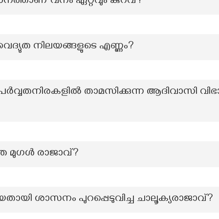
ാനത്താണ് വനം ഏറ്റവും കുറവ്?
ദ്യുത നിലയങ്ങളുടെ എണ്ണം?
്‍വ്വതനിരകളില്‍ താമസിക്കുന്ന ആദിവാസി വിഭാ
തെ മുഗൾ രാജാവ്?
തായി ശാസനം പുറപ്പെടുവിച്ച ചാലൂക്യരാജാവ്?