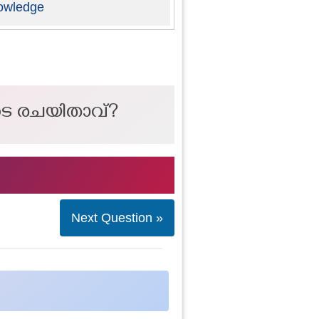
owledge
ടെ രചയിതാവ്?
Next Question »