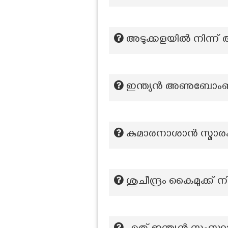
അടുക്കളയിൽ നിന്ന് 
ഇന്ത്യൻ അണുബോംബി
കുമാരനാശാൻ സ്മാരകം
ശുചീന്ദ്രം കൈമുക്ക