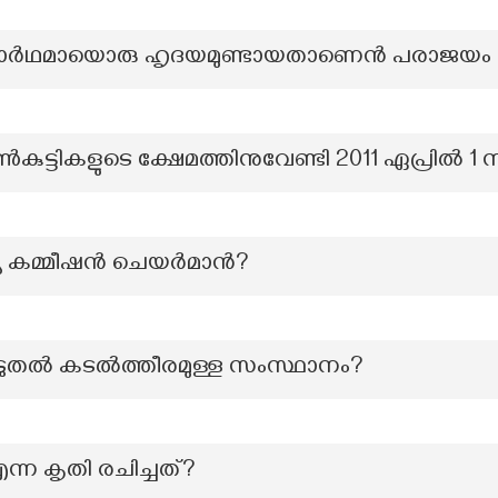
ാർഥമായൊരു ഹൃദയമുണ്ടായതാണെൻ പരാജയം എന
ുട്ടികളുടെ ക്ഷേമത്തിനുവേണ്ടി 2011 ഏപ്രില്‍ 1 
യ കമ്മീഷൻ ചെയർമാൻ?
കൂടുതൽ കടൽത്തീരമുള്ള സംസ്ഥാനം?
്ന കൃതി രചിച്ചത്?