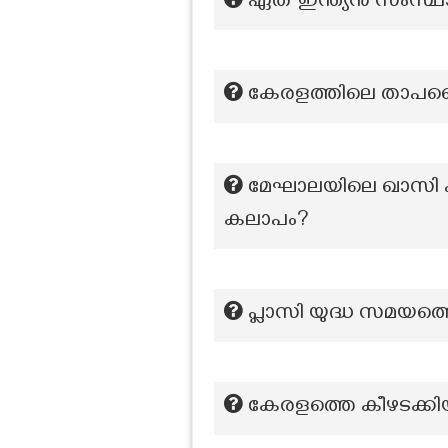
ഏത് ഇന്ത്യൻ സംസ്ഥ
കേരളത്തിലെ താപവൈ
മേഘാലയിലെ ഖാസി പര
കലാപം?
പ്ലാസി യുദ്ധ സമയത്
കേരളത്തെ കീഴടക്കിയ