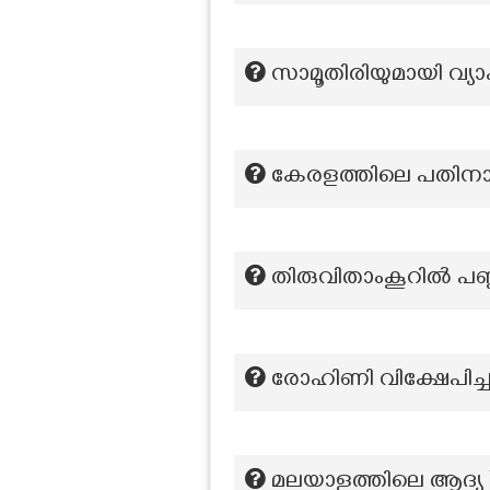
സാമൂതിരിയുമായി വ്യാപ
കേരളത്തിലെ പതിനാ
തിരുവിതാംകൂറിൽ പബ
രോഹിണി വിക്ഷേപിച്ച
മലയാളത്തിലെ ആദ്യ 7