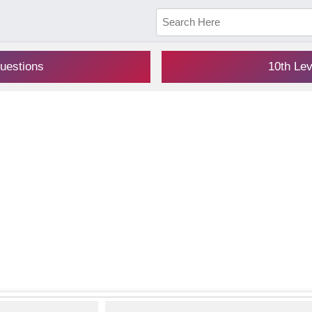
uestions
10th Le