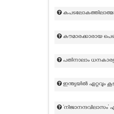
കപടലോകത്തിലാത്മ
കൗമാരക്കാരായ പെണ്‍ക
പതിനാലാം ധനകാര്
ഇന്ത്യയിൽ ഏറ്റവും 
‘നിജാനന്ദവിലാസം’ എന