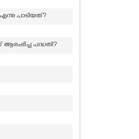
്നു പാടിയത്?
ന് ആരംഭിച്ച പദ്ധതി?