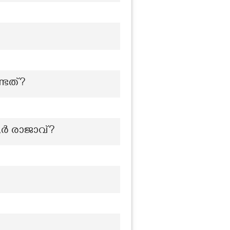
്ടത്?
ൂർ രാജാവ്?