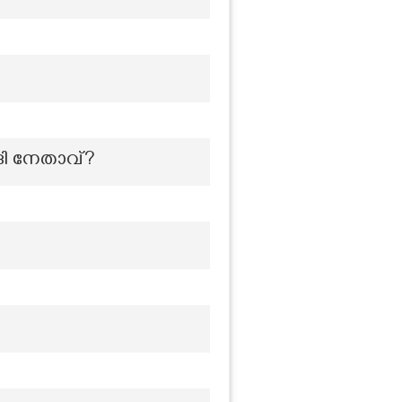
ാദി നേതാവ്?