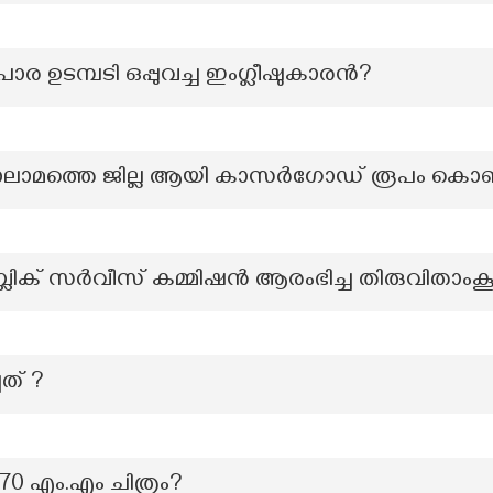
ാര ഉടമ്പടി ഒപ്പുവച്ച ഇംഗ്ലീഷുകാരൻ?
ലാമത്തെ ജില്ല ആയി കാസര്‍ഗോഡ് രൂപം കൊണ
്ലിക് സർവീസ് കമ്മിഷൻ ആരംഭിച്ച തിരുവിതാംക
ത് ?
0 എം.എം ചിത്രം?