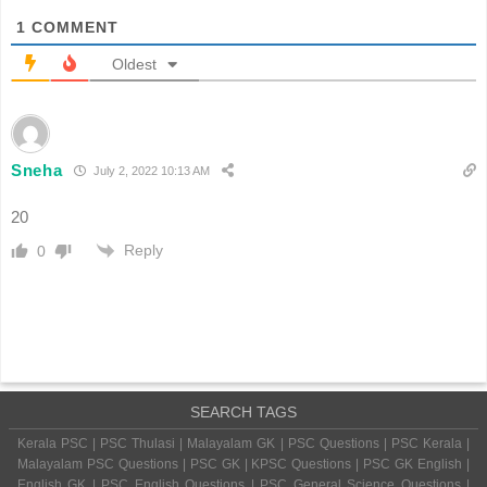
1
COMMENT
Oldest
Sneha
July 2, 2022 10:13 AM
20
Reply
0
SEARCH TAGS
Kerala PSC | PSC Thulasi | Malayalam GK | PSC Questions | PSC Kerala |
Malayalam PSC Questions | PSC GK | KPSC Questions | PSC GK English |
English GK | PSC English Questions | PSC General Science Questions |