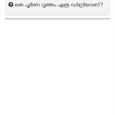
ഒരു പൂർണ വൃത്തം എത്ര ഡിഗ്രിയാണ്?