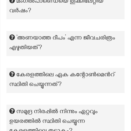
മംഗൽപാണ്ഡെയെ തൂക്കിലേറ്റിയ
വർഷം?
‘അണയാത്ത ദീപം’ എന്ന ജീവചരിത്രം
എഴുതിയത്?
കേരളത്തിലെ ഏക കന്റോൺമെന്‍റ്
സ്ഥിതി ചെയ്യുന്നത്?
സമുദ്ര നിരപ്പില്‍ നിന്നും ഏറ്റവും
ഉയരത്തില്‍ സ്ഥിതി ചെയ്യുന്ന