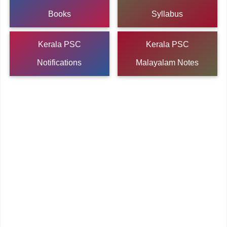
Books
Syllabus
Kerala PSC
Kerala PSC
Notifications
Malayalam Notes