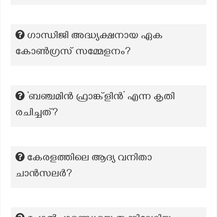
ഗാന്ധിജി അദ്ധ്യക്ഷനായ ഏക
കോൺഗ്രസ് സമ്മേളനം?
‘ബഞ്ചമിൻ ഫ്രാങ്ക്ളിൻ’ എന്ന കൃതി
രചിച്ചത്?
കേരളത്തിലെ ആദ്യ വനിതാ
ചാന്‍സലര്‍?