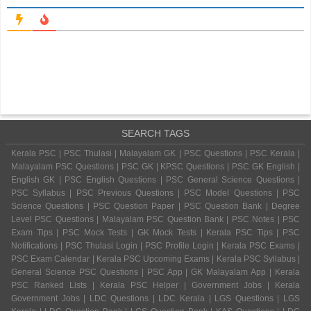
SEARCH TAGS
Kerala PSC | PSC Thulasi | Malayalam GK | PSC Questions | PSC Kerala |
Malayalam PSC Questions | PSC GK | KPSC Questions | PSC GK English |
English GK | PSC English Questions | PSC General Science Questions |
PSC Syllabus | PSC Previous Questions | PSC Model Questions | PSC
Science Questions | PSC Question Paper | PSC Question Bank | Degree
Level PSC Questions | Malayalam PSC Question Bank | PSC Notes | PSC
Exam Tips | PSC Mock Tests | GK Mock Tests | Kerala PSC Tips | PSC
Notifications | PSC Thulasi Login | PSC Profile Login | Kerala PSC Exams |
PSC Exam Calendar | Kerala PSC Upcoming Exams | Kerala PSC Syllabus |
General Science PSC Questions | PSC App | GK Malayalam App | Kerala
PSC Ranked Lists | Kerala PSC Helper | Government Jobs | Kerala
Government Jobs | LDC Questions | LDC Kerala | LGS Questions | LGS