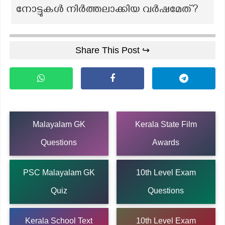
നോട്ടുകൾ നിർത്തലാക്കിയ വർഷമേത്?
Share This Post ↪
Malayalam GK
Kerala State Film
Questions
Awards
PSC Malayalam GK
10th Level Exam
Quiz
Questions
Kerala School Text
10th Level Exam