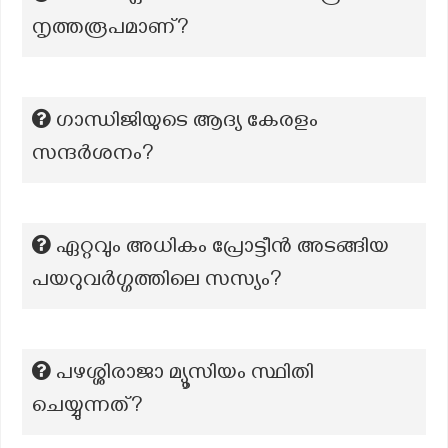
നൃത്തരൂപമാണ്?
ഗാന്ധിജിയുടെ ആദ്യ കേരളം
സന്ദർശനം?
ഏറ്റവും അധികം പ്രോട്ടീൻ അടങ്ങിയ
പയറുവർഗ്ഗത്തിലെ സസ്യം?
പഴശ്ശിരാജാ മ്യൂസിയം സ്ഥിതി
ചെയ്യുന്നത്?