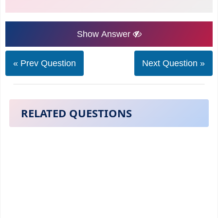
Show Answer
« Prev Question
Next Question »
RELATED QUESTIONS