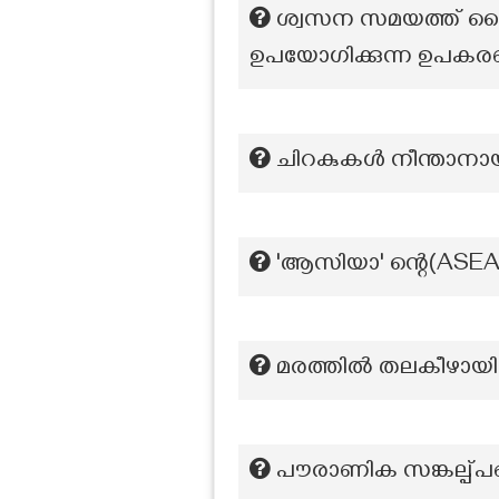
ശ്വസന സമയത്ത് കൈമാ
ഉപയോഗിക്കുന്ന ഉപക
ചിറകുകൾ നീന്താനായ
'ആസിയാ' ന്റെ(ASE
മരത്തിൽ തലകീഴായി തൂ
പൗരാണിക സങ്കല്പ്പങ്