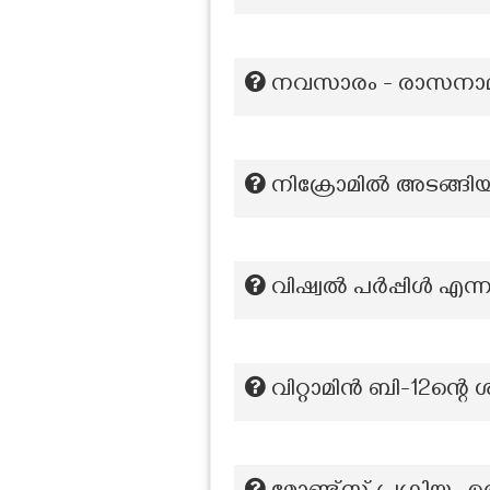
നവസാരം - രാസനാ
നിക്രോമില്‍‌ അടങ്ങി
വിഷ്വൽ പർപ്പിൾ എന്നറ
വിറ്റാമിൻ ബി-12ന്റെ 