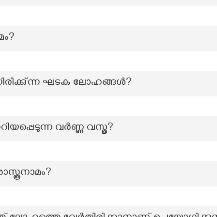
മം?
യിരിക്കു്ന്ന ഘടക ലോഹങ്ങള്‍?
ിയപ്പെടുന്ന വർണ്ണ വസ്തു?
ശാസ്ത്രനാമം?