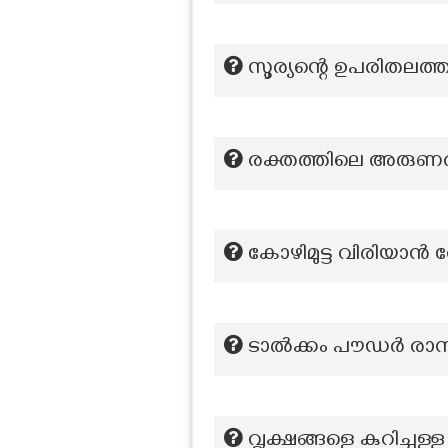
സൂര്യന്റെ ഉപരിതലത്
രക്തത്തിലെ അരുണര
കോഴിമുട്ട വിരിയാൻ
ടാൽക്കം പൗഡർ രാ
വൃക്ഷങ്ങളെ കുറിച്ചുള