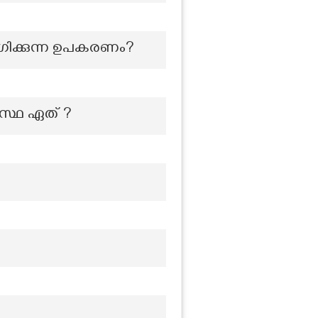
ോഗിക്കുന്ന ഉപകരണം?
സ്ഥ ഏത് ?