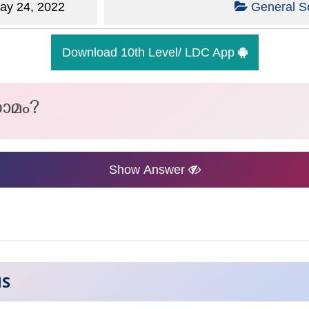
y 24, 2022
General S
Download 10th Level/ LDC App
ാമം?
Show Answer
NS