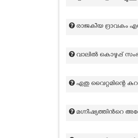
രാജകീയ ദ്രാവകം എന്
വാലിൽ കൊഴുപ്പ് സംഭ
ഏതു വൈറ്റമിന്റെ കു
മഗ്നീഷ്യത്തിന്‍റെ അറ