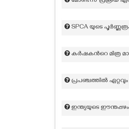
മോണ്ട്സ് പ്രക്രിയ
SPCA യുടെ പൂർണ്ണര
കർഷകന്‍റെ മിത്ര മായ
പ്രപഞ്ചത്തിൽ ഏറ്റവു
ഇന്ത്യയുടെ ഈന്തപ്പഴം