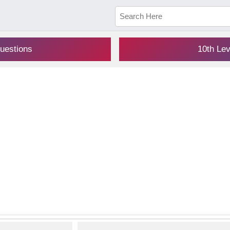
uestions
10th Le