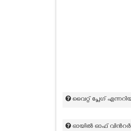
വൈറ്റ് പ്ലേഗ് എന്നറിയ
ഓയിൽ ഓഫ് വിൻറർഗ്ര