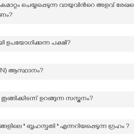
റ്റം ചെയ്യപ്പെടുന്ന വായുവിന്‍റെ അളവ് രേഖപ്
രണം?
ി ഉപയോഗിക്കുന്ന പക്ഷി?
AN) ആസ്ഥാനം?
ങ്ങിക്കിടന്ന് ഉറങ്ങുന്ന സസ്തനം?
ങളിലെ " ബൃഹസ്പതി " എന്നറിയപ്പെടുന്ന ഗ്രഹം ?