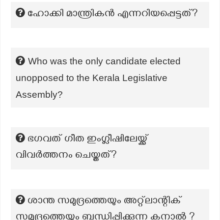
ഹോക്കി മാന്ത്രികൻ എന്നറിയപ്പെട്ടത്?
Who was the only candidate elected
unopposed to the Kerala Legislative
Assembly?
ഭഗവത് ഗീത ഇംഗ്ലീഷിലേയ്ക്ക്
വിവർത്തനം ചെയ്തത്?
ശാന്ത സമുദ്രത്തെയും അറ്റ്ലാന്റിക്
സമുദ്രത്തെയും ബന്ധിപ്പിക്കുന്ന കനാൽ ?