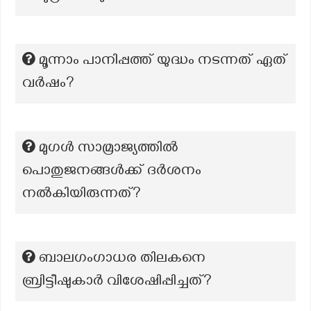
മൂന്നാം പാനിപ്പത്ത് യുദ്ധം നടന്നത് ഏത്
വര്‍ഷം?
മുഗൾ സാമ്രാജ്യത്തിൽ
പൊതുജനങ്ങൾക്ക് ദർശനം
നൽകിയിരുന്നത്?
ബാലഗംഗാധര തിലകനെ
ബ്രിട്ടീഷുകാർ വിശേഷിപ്പിച്ചത്?