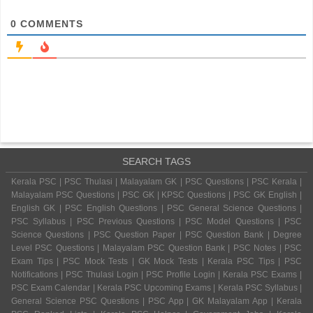
0
COMMENTS
SEARCH TAGS
Kerala PSC | PSC Thulasi | Malayalam GK | PSC Questions | PSC Kerala |
Malayalam PSC Questions | PSC GK | KPSC Questions | PSC GK English |
English GK | PSC English Questions | PSC General Science Questions |
PSC Syllabus | PSC Previous Questions | PSC Model Questions | PSC
Science Questions | PSC Question Paper | PSC Question Bank | Degree
Level PSC Questions | Malayalam PSC Question Bank | PSC Notes | PSC
Exam Tips | PSC Mock Tests | GK Mock Tests | Kerala PSC Tips | PSC
Notifications | PSC Thulasi Login | PSC Profile Login | Kerala PSC Exams |
PSC Exam Calendar | Kerala PSC Upcoming Exams | Kerala PSC Syllabus |
General Science PSC Questions | PSC App | GK Malayalam App | Kerala