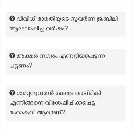
വിവിധ് ഭാരതിയുടെ സുവർണ ജൂബിലി
ആഘോഷിച്ച വർഷം?
അക്ഷര നഗരം എന്നറിയപ്പെടുന്ന
പട്ടണം?
ശബ്ദസുന്ദരൻ കേരള വാല്മീകി
എന്നിങ്ങനെ വിശേഷിപ്പിക്കപ്പെട്ട
മഹാകവി ആരാണ്?