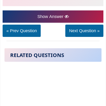
Show Answer
« Prev Question
Next Question »
RELATED QUESTIONS