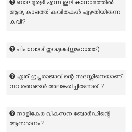
ബാലമുരളി എന്ന തൂലികാനാമത്തിൽ
ആദ്യ കാലത്ത് കവിതകൾ എഴുതിയിരുന്ന
കവി?
പിപാവാവ് തുറമുഖം(ഗുജറാത്ത്)
ഏത് ഗുപ്തരാജാവിന്റെ സദസ്സിനെയാണ്
നവരത്നങ്ങൾ അലങ്കരിച്ചിരുന്നത് ?
നാളികേര വികസന ബോർഡിന്റെ
ആസ്ഥാനം?