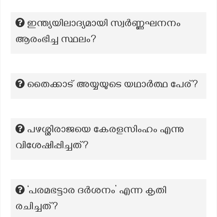
ഇന്ത്യയിലാദ്യമായി സ്വർണ്ണഘനനം
ആരംഭിച്ച സ്ഥലം?
തൈക്കാട് അയ്യയുടെ യഥാർത്ഥ പേര്?
പഴശ്ശിരാജയെ കേരളസിംഹം എന്നു
വിശേഷിപ്പിച്ചത്?
‘പരമഭട്ടാര ദർശനം’ എന്ന കൃതി
രചിച്ചത്?