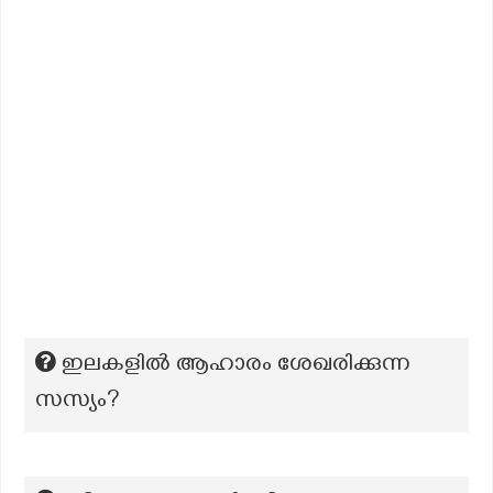
ഇലകളിൽ ആഹാരം ശേഖരിക്കുന്ന
സസ്യം?