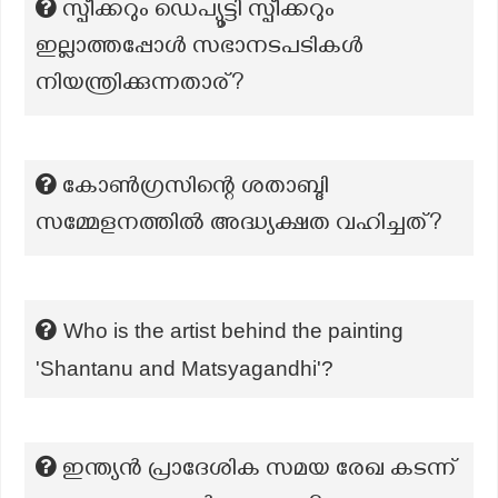
സ്പീക്കറും ഡെപ്യൂട്ടി സ്പീക്കറും
ഇല്ലാത്തപ്പോൾ സഭാനടപടികൾ
നിയന്ത്രിക്കുന്നതാര്?
കോൺഗ്രസിന്റെ ശതാബ്ദി
സമ്മേളനത്തിൽ അദ്ധ്യക്ഷത വഹിച്ചത്?
Who is the artist behind the painting
'Shantanu and Matsyagandhi'?
ഇന്ത്യൻ പ്രാദേശിക സമയ രേഖ കടന്ന്