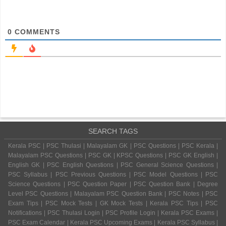
0
COMMENTS
SEARCH TAGS
Kerala PSC | PSC Thulasi | Malayalam GK | PSC Questions | PSC Kerala |
Malayalam PSC Questions | PSC GK | KPSC Questions | PSC GK English |
English GK | PSC English Questions | PSC General Science Questions |
PSC Syllabus | PSC Previous Questions | PSC Model Questions | PSC
Science Questions | PSC Question Paper | PSC Question Bank | Degree
Level PSC Questions | Malayalam PSC Question Bank | PSC Notes | PSC
Exam Tips | PSC Mock Tests | GK Mock Tests | Kerala PSC Tips | PSC
Notifications | PSC Thulasi Login | PSC Profile Login | Kerala PSC Exams |
PSC Exam Calendar | Kerala PSC Upcoming Exams | Kerala PSC Syllabus |