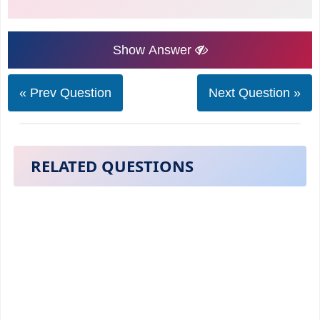
Show Answer
« Prev Question
Next Question »
RELATED QUESTIONS