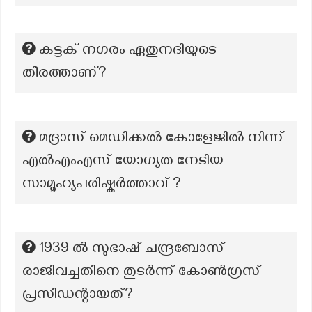
കട്ടക് നഗരം ഏതുനദിയുടെ
തീരത്താണ്?
മദ്രാസ് മെഡിക്കൽ കോളേജിൽ നിന്ന്
എൽഎംഎസ് യോഗ്യത നേടിയ
സാമൂഹ്യപരിഷ്കർത്താവ് ?
1939 ൽ സുഭാഷ് ചന്ദ്രബോസ്
രാജിവച്ചതിനെ തുടർന്ന് കോൺഗ്രസ്
പ്രസിഡന്റായത്?