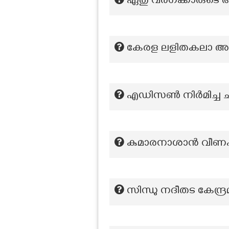
ഏതു വർഗക്കാരുടെ ആക
കേരള ലളിതകലാ അക
എഡിസൺ നിർമിച്ച ചലച്
കുമാരനാശാൻ വീണപൂ
സിന്ധു നദീതട കേന്ദ്