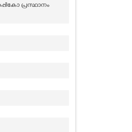
്പികോ പ്രസ്ഥാനം