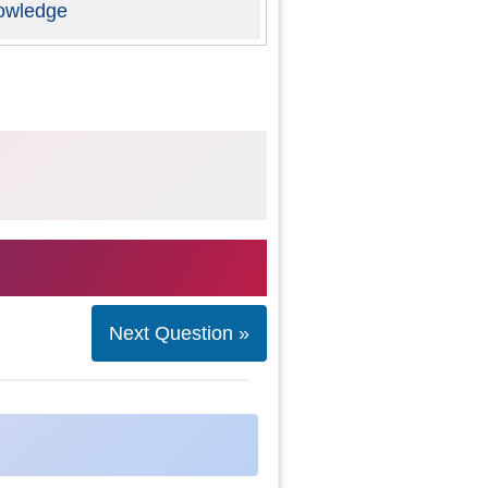
owledge
Next Question »