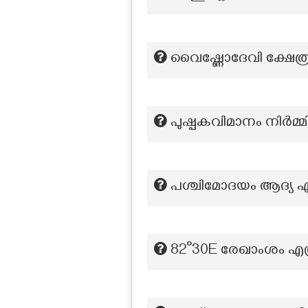
വൈഷ്ണോദേവി ക്ഷേത്രം
പുഷ്പകവിമാനം നിർമ്മി
പശ്ചിമോദയം ആദ്യ എഡ
82°30E രേഖാംശം എത്