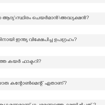
ആദ്യ\സ്ഥിരം ചെയർമാൻ\അദ്ധ്യക്ഷൻ?
യി ഇന്ത്യ വിക്ഷേപിച്ച ഉപഗ്രഹം?
െ കയര്‍ ഫാക്ടറി?
ൊരു കന്റോൺമെന്റ് ഏതാണ്?