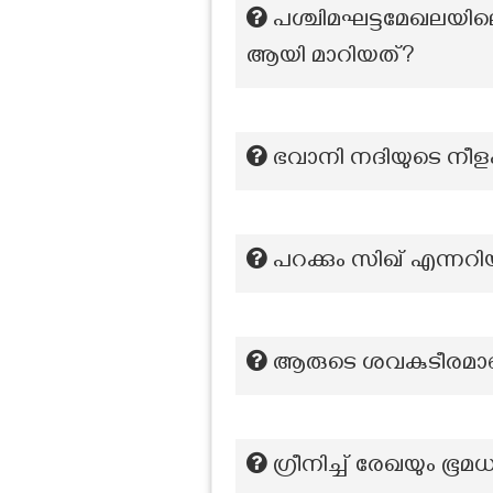
പശ്ചിമഘട്ടമേഖലയില
ആയി മാറിയത്?
ഭവാനി നദിയുടെ ന‌ീള
പറക്കും സിഖ് എന്നറിയ
ആരുടെ ശവകുടീരമാണ്
ഗ്രീനിച്ച് രേഖയും ഭൂമ