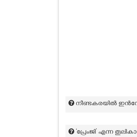
നീ​ണ്ടകരയില്‍ ഇന്‍ഡ
‘പ്രേംജി’ എന്ന തൂലിക