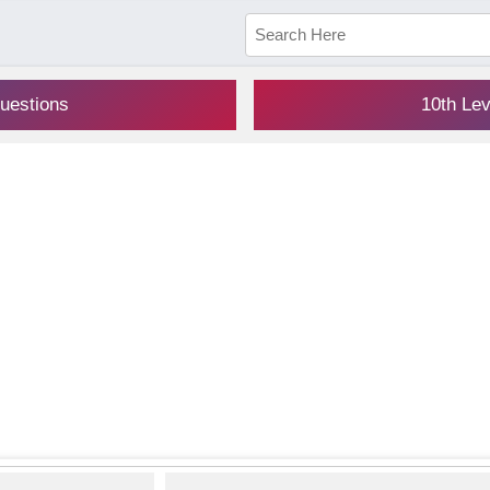
uestions
10th Le