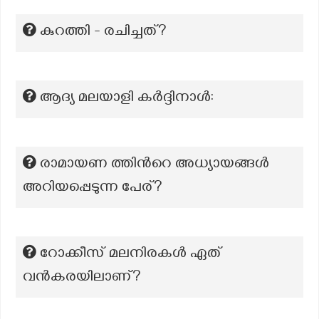
കുറത്തി - രചിച്ചത്?
ആദ്യ മലയാളി കർദ്ദിനാൾ:
രാമായണ ത്തിൻറെ അധ്യായങ്ങൾ
അറിയപ്പെടുന്ന പേര്?
റോക്കീസ് മലനിരകൾ ഏത്
വൻകരയിലാണ്?