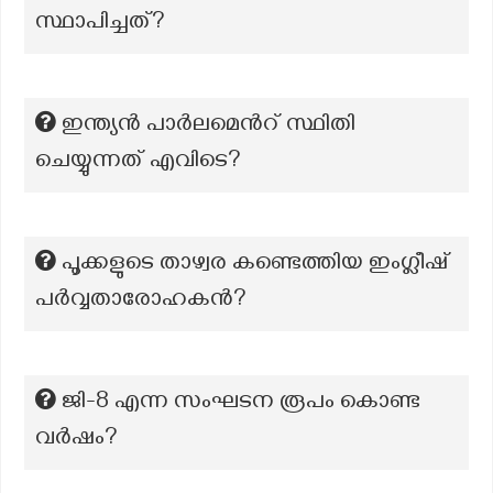
സ്ഥാപിച്ചത്?
ഇന്ത്യൻ പാർലമെൻറ് സ്ഥിതി
ചെയ്യുന്നത് എവിടെ?
പൂക്കളുടെ താഴ്വര കണ്ടെത്തിയ ഇംഗ്ലീഷ്
പർവ്വതാരോഹകൻ?
ജി-8 എന്ന സംഘടന രൂപം കൊണ്ട
വർഷം?