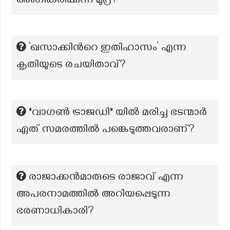
അംഗീകരിക്കുന്ന മുദ്ര?
‘ഖസാക്കിന്‍റെ ഇതിഹാസം’ എന്ന
കൃതിയുടെ രചയിതാവ്?
"വാഗൺ ട്രാജഡി" യിൽ മരിച്ച ഭടന്മാർ
ഏത് സമരത്തിൽ പങ്കെടുത്തവരാണ്?
രാജാക്കൻമാരുടെ രാജാവ് എന്ന
അപരനാമത്തിൽ അറിയപ്പെടുന്ന
ഭരണാധികാരി?