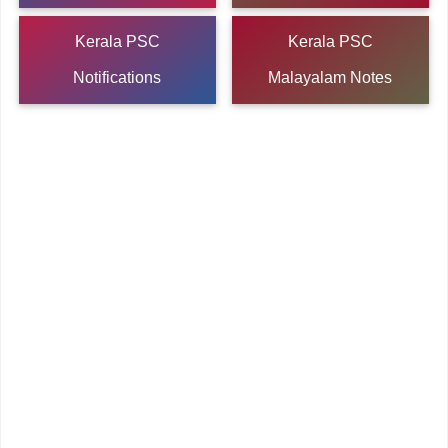
Kerala PSC
Kerala PSC
Notifications
Malayalam Notes