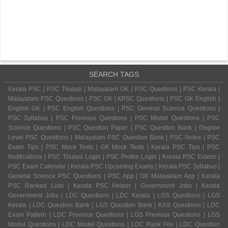
SEARCH TAGS
Kerala PSC | PSC Thulasi | Malayalam GK | PSC Questions | PSC Kerala |
Malayalam PSC Questions | PSC GK | KPSC Questions | PSC GK English |
English GK | PSC English Questions | PSC General Science Questions |
PSC Syllabus | PSC Previous Questions | PSC Model Questions | PSC
Science Questions | PSC Question Paper | PSC Question Bank | Degree
Level PSC Questions | Malayalam PSC Question Bank | PSC Notes | PSC
Exam Tips | PSC Mock Tests | GK Mock Tests | Kerala PSC Tips | PSC
Notifications | PSC Thulasi Login | PSC Profile Login | Kerala PSC Exams |
PSC Exam Calendar | Kerala PSC Upcoming Exams | Kerala PSC Syllabus |
General Science PSC Questions | PSC App | GK Malayalam App | Kerala
PSC Ranked Lists | Kerala PSC Helper | Government Jobs | Kerala
Government Jobs | LDC Questions | LDC Kerala | LGS Questions | LGS
Kerala | LDC Question Bank | LGS Question Bank | KAS Questions | LDC
Exam Pattern | LDC Previous Questions | LGS Previous Questions | LGS
Model Questions | LDC Model Questions | LDC Rank File | LDC Question