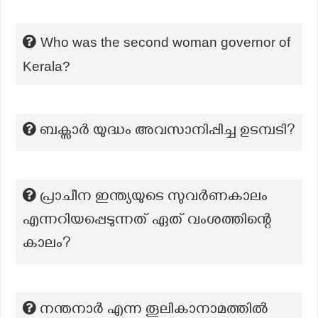
Who was the second woman governor of
Kerala?
ബക്സാർ യുദ്ധം അവസാനിപ്പിച്ച ഉടമ്പടി?
പ്രാചീന ഇന്ത്യയുടെ സുവർണകാലം
എന്നറിയപ്പെടുന്നത് ഏത് വംശത്തിന്റെ
കാലം?
നന്തനാർ എന്ന തൂലികാനാമത്തിൽ