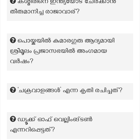
കശ്മീരിനെ ഇന്ത്യയോട് ചേർക്കാൻ
തീരുമാനിച്ച രാജാവാര്?
പൊയ്കയിൽ കുമാരഗുരു ആദ്യമായി
ശ്രീമൂലം പ്രജാസഭയിൽ അംഗമായ
വർഷം?
‘ചക്രവാളങ്ങൾ’ എന്ന കൃതി രചിച്ചത്?
ഡ്യൂക്ക് ഓഫ് വെല്ലിംങ്ടൺ
എന്നറിപ്പെട്ടത്?