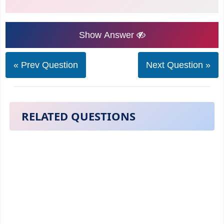
Show Answer
« Prev Question
Next Question »
RELATED QUESTIONS