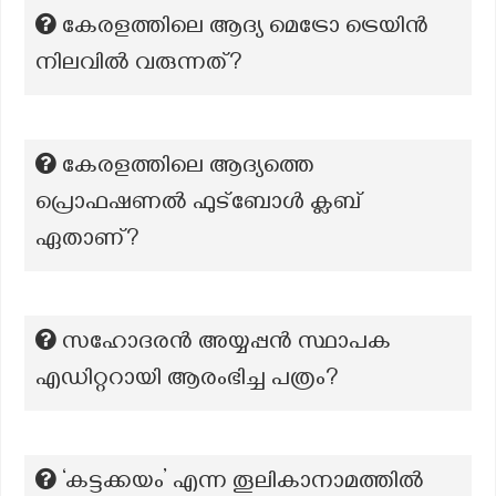
കേരളത്തിലെ ആദ്യ മെട്രോ ട്രെയിൻ
നിലവിൽ വരുന്നത്?
കേരളത്തിലെ ആദ്യത്തെ
പ്രൊഫഷണൽ ഫുട്ബോൾ ക്ലബ്
ഏതാണ്?
സഹോദരൻ അയ്യപ്പൻ സ്ഥാപക
എഡിറ്ററായി ആരംഭിച്ച പത്രം?
‘കട്ടക്കയം’ എന്ന തൂലികാനാമത്തില്‍