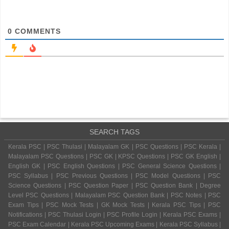
0
COMMENTS
SEARCH TAGS
Kerala PSC | PSC Thulasi | Malayalam GK | PSC Questions | PSC Kerala |
Malayalam PSC Questions | PSC GK | KPSC Questions | PSC GK English |
English GK | PSC English Questions | PSC General Science Questions |
PSC Syllabus | PSC Previous Questions | PSC Model Questions | PSC
Science Questions | PSC Question Paper | PSC Question Bank | Degree
Level PSC Questions | Malayalam PSC Question Bank | PSC Notes | PSC
Exam Tips | PSC Mock Tests | GK Mock Tests | Kerala PSC Tips | PSC
Notifications | PSC Thulasi Login | PSC Profile Login | Kerala PSC Exams |
PSC Exam Calendar | Kerala PSC Upcoming Exams | Kerala PSC Syllabus |