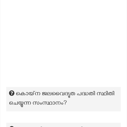
കൊയ്ന ജലവൈദ്യുത പദ്ധതി സ്ഥിതി
ചെയ്യുന്ന സംസ്ഥാനം?