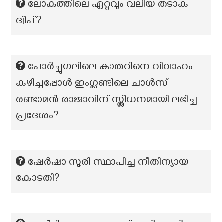
ലോകത്തിലെ ഏറ്റവും വലിയ തടാക
ദ്വീപ്?
പോർച്ചുഗലിലെ കാതറിനെ വിവാഹം
കഴിച്ചപ്പോൾ ഇംഗ്ലണ്ടിലെ ചാൾസ്
രണ്ടാമൻ രാജാവിന് സ്ത്രീധനമായി ലഭിച്ച
പ്രദേശം?
ഷേർഷാ സൂരി സ്ഥാപിച്ച നീതിന്യായ
കോടതി?