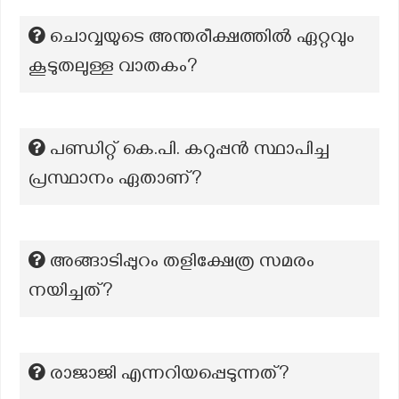
ചൊവ്വയുടെ അന്തരീക്ഷത്തിൽ ഏറ്റവും
കൂടുതലുള്ള വാതകം?
പണ്ഡിറ്റ് കെ.പി. കറുപ്പൻ സ്ഥാപിച്ച
പ്രസ്ഥാനം ഏതാണ്?
അങ്ങാടിപ്പുറം തളിക്ഷേത്ര സമരം
നയിച്ചത്?
രാജാജി എന്നറിയപ്പെടുന്നത്?