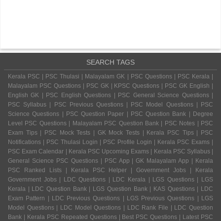
SEARCH TAGS
Kerala PSC | PSC Thulasi | Malayalam GK | PSC Questions | PSC Kerala |
Malayalam PSC Questions | PSC GK | KPSC Questions | PSC GK English |
English GK | PSC English Questions | PSC General Science Questions |
PSC Syllabus | PSC Previous Questions | PSC Model Questions | PSC
Science Questions | PSC Question Paper | PSC Question Bank | Degree
Level PSC Questions | Malayalam PSC Question Bank | PSC Notes | PSC
Exam Tips | PSC Mock Tests | GK Mock Tests | Kerala PSC Tips | PSC
Notifications | PSC Thulasi Login | PSC Profile Login | Kerala PSC Exams |
PSC Exam Calendar | Kerala PSC Upcoming Exams | Kerala PSC Syllabus |
General Science PSC Questions | PSC App | GK Malayalam App | Kerala
PSC Ranked Lists | Kerala PSC Helper | Government Jobs | Kerala
Government Jobs | LDC Questions | LDC Kerala | LGS Questions | LGS
Kerala | LDC Question Bank | LGS Question Bank | KAS Questions | LDC
Exam Pattern | LDC Previous Questions | LGS Previous Questions | LGS
Model Questions | LDC Model Questions | LDC Rank File | LDC Question
Bank | Kerala PSC Repeated Questions | Best PSC Questions | Latest PSC