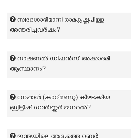
സ്വദേശാഭിമാനി രാമകൃഷ്ണപിള്ള
അന്തരിച്ചവർഷം?
നാഷണൽ ഡിഫൻസ് അക്കാദമി
ആസ്ഥാനം?
നേപ്പാൾ (കാഠ്മണ്ഡു) കീഴടക്കിയ
ബ്രിട്ടീഷ് ഗവർണ്ണർ ജനറൽ?
ഇന്ത്യയിലെ ആദ്യത്തെ റബ്ബർ