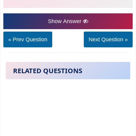
Show Answer
« Prev Question
Next Question »
RELATED QUESTIONS