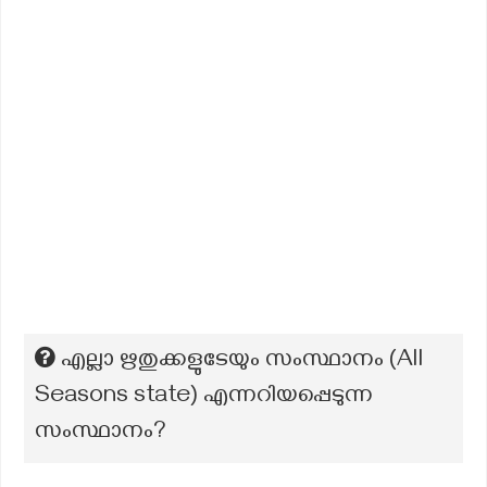
എല്ലാ ഋതുക്കളുടേയും സംസ്ഥാനം (All
Seasons state) എന്നറിയപ്പെടുന്ന
സംസ്ഥാനം?