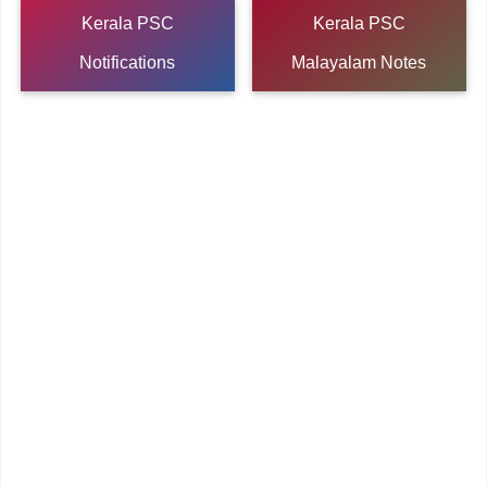
Kerala PSC
Kerala PSC
Notifications
Malayalam Notes