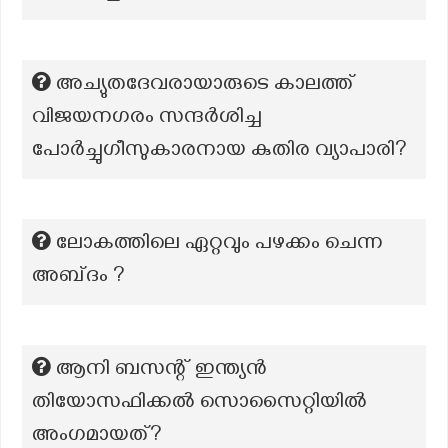
അച്യുതദേവരായാരുടെ കാലത്ത്
വിജയനഗരം സന്ദർശിച്ച
പോർച്ചുഗീസുകാരനായ കുതിര വ്യാപാരി?
ലോകത്തിലെ ഏറ്റവും പഴക്കം ചെന്ന
അബ്‌ദം ?
ആനി ബസന്റ് ഇന്ത്യൻ
തിയോസഫിക്കൽ സൊസൈറ്റിയിൽ
അംഗമായത്?