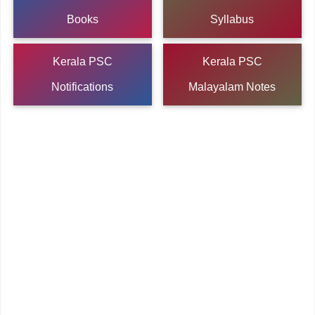
Books
Syllabus
Kerala PSC
Kerala PSC
Notifications
Malayalam Notes