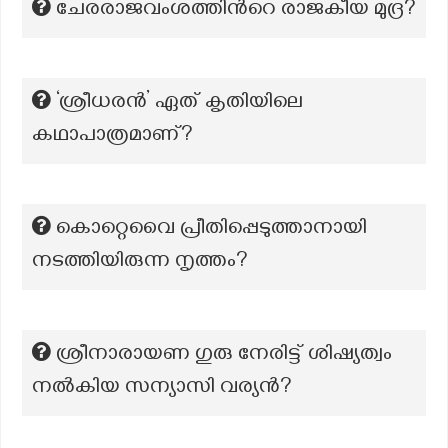
ചേരരാജവംശത്തിന്‍റെ രാജകീയ മുദ്ര?
‘ശ്രീധരൻ’ ഏത് കൃതിയിലെ
കഥാപാത്രമാണ്?
കൊറ്റെവൈ പ്രീതിപ്പെടുത്താനായി
നടത്തിയിരുന്ന നൃത്തം?
ശ്രീനാരായണ ഗുരു നേരിട്ട് ശിഷ്യത്വം
നൽകിയ സന്യാസി വര്യൻ?