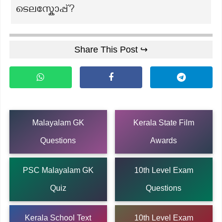
ടെലസ്കോപ്പ്?
Share This Post ↪
Malayalam GK
Kerala State Film
Questions
Awards
PSC Malayalam GK
10th Level Exam
Quiz
Questions
Kerala School Text
10th Level Exam