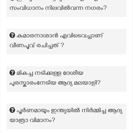
സംവിധാനം നിലവിൽവന്ന നഗരം?
കുമാരനാശാൻ എവിടെവച്ചാണ്
വീണപൂവ് രചിച്ചത് ?
മികച്ച നടിക്കുള്ള ദേശീയ
പുരസ്കാരംനേടിയ ആദ്യ മലയാളി?
പൂർണമായും ഇന്ത്യയിൽ നിർമ്മിച്ച ആദ്യ
യാത്രാ വിമാനം?