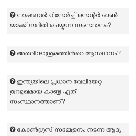
നാഷണൽ റിസേർച്ച് സെന്റർ ഓൺ
യാക്ക് സ്ഥിതി ചെയ്യുന്ന സംസ്ഥാനം?
അരവിന്ദാശ്രമത്തിന്‍റെ ആസ്ഥാനം?
ഇന്ത്യയിലെ പ്രധാന വേലിയേറ്റ
തുറമുഖമായ കാണ്ട്ല ഏത്
സംസ്ഥാനത്താണ്?
കോൺഗ്രസ് സമ്മേളനം നടന്ന ആദ്യ