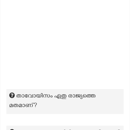
താവോയിസം ഏതു രാജ്യത്തെ
മതമാണ്?