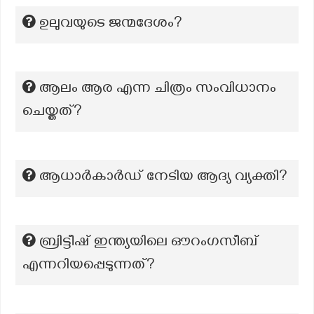
ഉലുവയുടെ ജന്മദേശം?
ആലം ആര എന്ന ചിത്രം സംവിധാനം
ചെയ്തത്?
ആധാര്‍കാര്‍ഡ് നേടിയ ആദ്യ വ്യക്തി?
ബ്രിട്ടീഷ് ഇന്ത്യയിലെ ഔറംഗസീബ്
എന്നറിയപ്പെടുന്നത്?