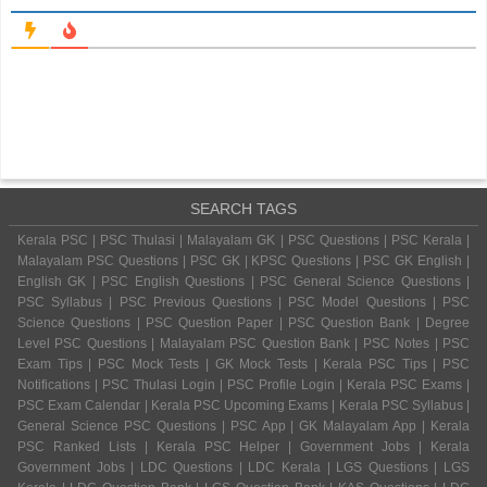
SEARCH TAGS
Kerala PSC | PSC Thulasi | Malayalam GK | PSC Questions | PSC Kerala |
Malayalam PSC Questions | PSC GK | KPSC Questions | PSC GK English |
English GK | PSC English Questions | PSC General Science Questions |
PSC Syllabus | PSC Previous Questions | PSC Model Questions | PSC
Science Questions | PSC Question Paper | PSC Question Bank | Degree
Level PSC Questions | Malayalam PSC Question Bank | PSC Notes | PSC
Exam Tips | PSC Mock Tests | GK Mock Tests | Kerala PSC Tips | PSC
Notifications | PSC Thulasi Login | PSC Profile Login | Kerala PSC Exams |
PSC Exam Calendar | Kerala PSC Upcoming Exams | Kerala PSC Syllabus |
General Science PSC Questions | PSC App | GK Malayalam App | Kerala
PSC Ranked Lists | Kerala PSC Helper | Government Jobs | Kerala
Government Jobs | LDC Questions | LDC Kerala | LGS Questions | LGS