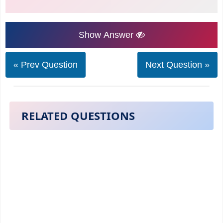
Show Answer
« Prev Question
Next Question »
RELATED QUESTIONS