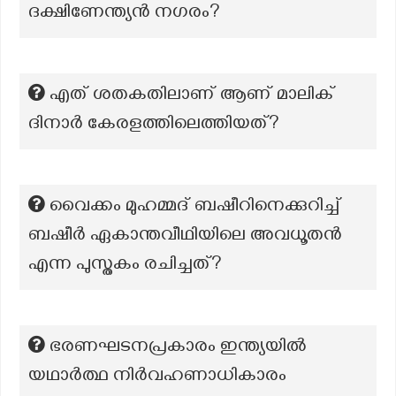
ദക്ഷിണേന്ത്യൻ നഗരം?
എത് ശതകതിലാണ് ആണ് മാലിക്
ദിനാര്‍ കേരളത്തിലെത്തിയത്?
വൈക്കം മുഹമ്മദ് ബഷീറിനെക്കുറിച്ച്
ബഷീര്‍ ഏകാന്തവീഥിയിലെ അവധൂതന്‍
എന്ന പുസ്തകം രചിച്ചത്?
ഭരണഘടനപ്രകാരം ഇന്ത്യയിൽ
യഥാർത്ഥ നിർവഹണാധികാരം