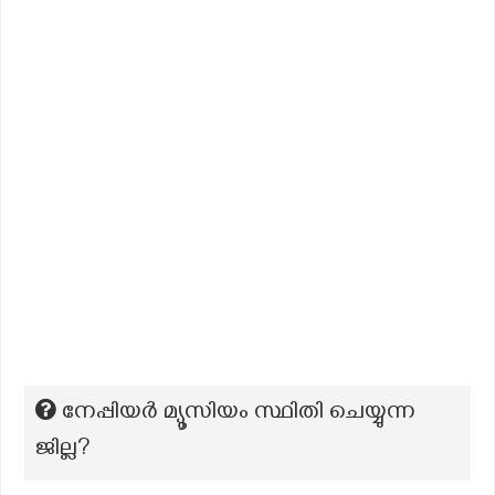
നേപ്പിയര്‍ മ്യൂസിയം സ്ഥിതി ചെയ്യുന്ന
ജില്ല?