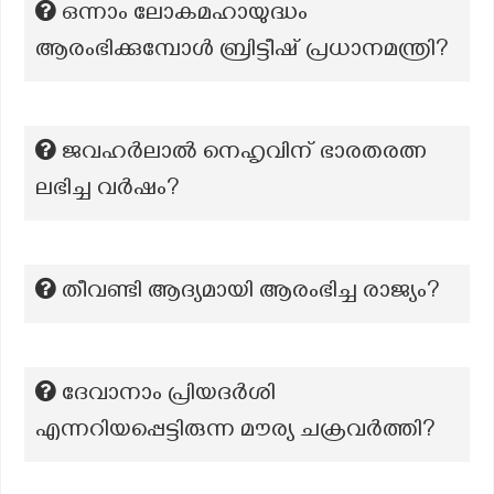
ഒന്നാം ലോകമഹായുദ്ധം
ആരംഭിക്കുമ്പോൾ ബ്രിട്ടീഷ് പ്രധാനമന്ത്രി?
ജവഹർലാൽ നെഹൃവിന് ഭാരതരത്ന
ലഭിച്ച വർഷം?
തീവണ്ടി ആദ്യമായി ആരംഭിച്ച രാജ്യം?
ദേവാനാം പ്രിയദർശി
എന്നറിയപ്പെട്ടിരുന്ന മൗര്യ ചക്രവർത്തി?