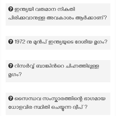
ഇന്ത്യയി വരുമാന നികുതി
പിരിക്കുവാനുള്ള അവകാശം ആർക്കാണ്?
1972 നു മുൻപ് ഇന്ത്യയുടെ ദേശീയ മൃഗം?
റിസർവ്വ് ബാങ്കിന്‍റെ ചിഹ്നത്തിലുള്ള
മൃഗം?
സൈന്ധവ സംസ്കാരത്തിന്റെ ഭാഗമായ
ധോളവിര സ്ഥിതി ചെയ്യുന്ന ദ്വീപ് ?