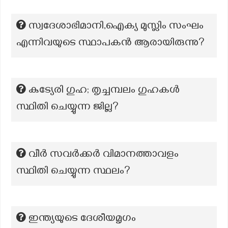
സ്വദേശാഭിമാനി,ഐക്യ മുസ്ലിം സംഘം
എന്നിവയുടെ സ്ഥാപകൻ ആരായിരുന്നു?
കുട്യേരി ഗുഹ; തൃച്ചമ്പലം ഗുഹകൾ
സ്ഥിതി ചെയ്യുന്ന ജില്ല?
വീർ സവർക്കർ വിമാനത്താവളം
സ്ഥിതി ചെയ്യുന്ന സ്ഥലം?
ഇന്ത്യയുടെ ദേശീയമൃഗം