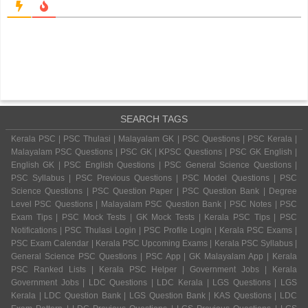
SEARCH TAGS
Kerala PSC | PSC Thulasi | Malayalam GK | PSC Questions | PSC Kerala |
Malayalam PSC Questions | PSC GK | KPSC Questions | PSC GK English |
English GK | PSC English Questions | PSC General Science Questions |
PSC Syllabus | PSC Previous Questions | PSC Model Questions | PSC
Science Questions | PSC Question Paper | PSC Question Bank | Degree
Level PSC Questions | Malayalam PSC Question Bank | PSC Notes | PSC
Exam Tips | PSC Mock Tests | GK Mock Tests | Kerala PSC Tips | PSC
Notifications | PSC Thulasi Login | PSC Profile Login | Kerala PSC Exams |
PSC Exam Calendar | Kerala PSC Upcoming Exams | Kerala PSC Syllabus |
General Science PSC Questions | PSC App | GK Malayalam App | Kerala
PSC Ranked Lists | Kerala PSC Helper | Government Jobs | Kerala
Government Jobs | LDC Questions | LDC Kerala | LGS Questions | LGS
Kerala | LDC Question Bank | LGS Question Bank | KAS Questions | LDC