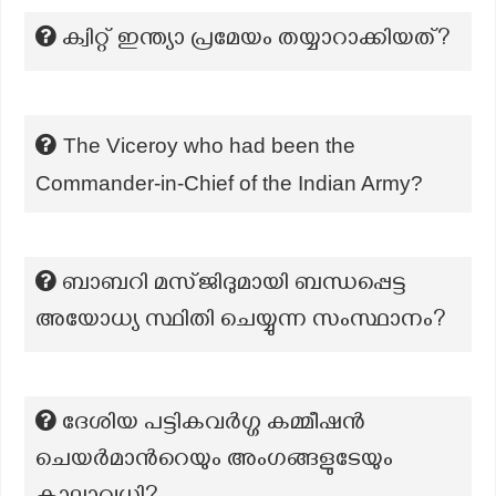
ക്വിറ്റ് ഇന്ത്യാ പ്രമേയം തയ്യാറാക്കിയത്?
The Viceroy who had been the
Commander-in-Chief of the Indian Army?
ബാബറി മസ്ജിദുമായി ബന്ധപ്പെട്ട
അയോധ്യ സ്ഥിതി ചെയ്യുന്ന സംസ്ഥാനം?
ദേശിയ പട്ടികവർഗ്ഗ കമ്മീഷൻ
ചെയർമാന്‍റെയും അംഗങ്ങളുടേയും