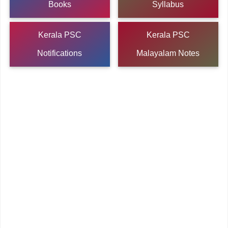
Books
Syllabus
Kerala PSC
Kerala PSC
Notifications
Malayalam Notes