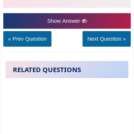
Show Answer
« Prev Question
Next Question »
RELATED QUESTIONS