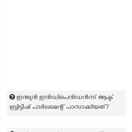
ഇന്ത്യൻ ഇൻഡിപെൻഡൻസ് ആക്ട്
ബ്രിട്ടീഷ് പാർലമെന്റ് പാസാക്കിയത്?