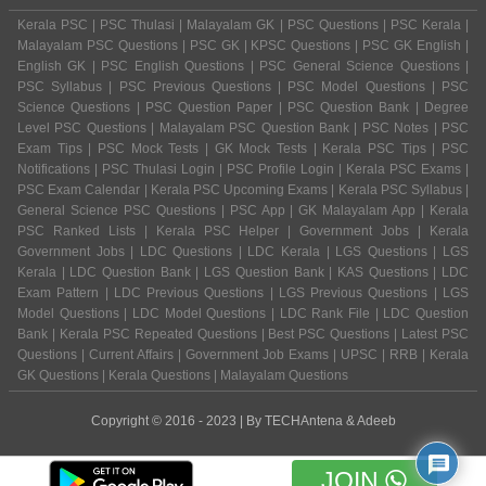
Kerala PSC | PSC Thulasi | Malayalam GK | PSC Questions | PSC Kerala |
Malayalam PSC Questions | PSC GK | KPSC Questions | PSC GK English |
English GK | PSC English Questions | PSC General Science Questions |
PSC Syllabus | PSC Previous Questions | PSC Model Questions | PSC
Science Questions | PSC Question Paper | PSC Question Bank | Degree
Level PSC Questions | Malayalam PSC Question Bank | PSC Notes | PSC
Exam Tips | PSC Mock Tests | GK Mock Tests | Kerala PSC Tips | PSC
Notifications | PSC Thulasi Login | PSC Profile Login | Kerala PSC Exams |
PSC Exam Calendar | Kerala PSC Upcoming Exams | Kerala PSC Syllabus |
General Science PSC Questions | PSC App | GK Malayalam App | Kerala
PSC Ranked Lists | Kerala PSC Helper | Government Jobs | Kerala
Government Jobs | LDC Questions | LDC Kerala | LGS Questions | LGS
Kerala | LDC Question Bank | LGS Question Bank | KAS Questions | LDC
Exam Pattern | LDC Previous Questions | LGS Previous Questions | LGS
Model Questions | LDC Model Questions | LDC Rank File | LDC Question
Bank | Kerala PSC Repeated Questions | Best PSC Questions | Latest PSC
Questions | Current Affairs | Government Job Exams | UPSC | RRB | Kerala
GK Questions | Kerala Questions | Malayalam Questions
Copyright © 2016 - 2023 | By
TECHAntena
&
Adeeb
JOIN