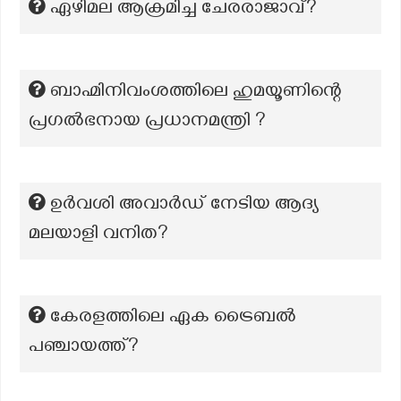
ഏഴിമല ആക്രമിച്ച ചേരരാജാവ്?
ബാഹ്മിനിവംശത്തിലെ ഹുമയൂണിന്റെ
പ്രഗൽഭനായ പ്രധാനമന്ത്രി ?
ഉർവശി അവാർഡ് നേടിയ ആദ്യ
മലയാളി വനിത?
കേരളത്തിലെ ഏക ട്രൈബല്‍
പഞ്ചായത്ത്?