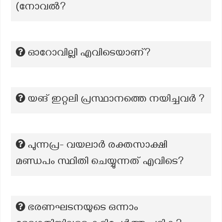
(നോവല്‍?
ഓറോവില്ലി എവിടെയാണ്?
യങ് ഇറ്റലി പ്രസ്ഥാനത്തെ നയിച്ചവർ ?
പുന്നപ്ര- വയലാർ രക്തസാക്ഷി
മണ്ഡപം സ്ഥിതി ചെയ്യുന്നത് എവിടെ?
ഭരണഘടനയുടെ ഒന്നാം