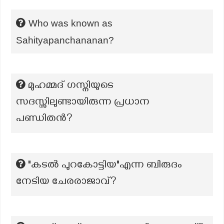
Who was known as
Sahityapanchananan?
മുഹമ്മദ് ഗസ്നിയുടെ
സദസ്സിലുണ്ടായിരുന്ന പ്രധാന
പണ്ഡിതൻ?
"കടൽ പുറകോട്ടിയ"എന്ന ബിരുദം
നേടിയ ചേരരാജാവ്?