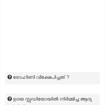
രോഹിണി വിക്ഷേപിച്ചത് ?
ഉദയ സ്റ്റുഡിയോയിൽ നിർമ്മിച്ച ആദ്യ