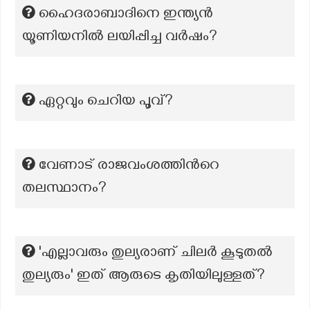
ഹൈദരാബാദിനെ ഇന്ത്യന്‍
യൂണിയനില്‍ ലയിപ്പിച്ച വര്‍ഷം?
ഏറ്റവും ചെറിയ പൂവ്?
വേണാട് രാജവംശത്തിന്‍റെ
തലസ്ഥാനം?
'എല്ലാവരും തുല്യരാണ് ചിലർ കൂടുതൽ
തുല്യരും' ഇത് ആരുടെ കൃതിയിലുള്ളത്?