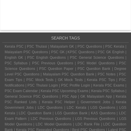
SEARCH TAGS
Kerala PSC | PSC Thulasi | Malayalam GK | PSC Questions | PSC Kerala |
Malayalam PSC Questions | PSC GK | KPSC Questions | PSC GK English |
English GK | PSC English Questions | PSC General Science Questions |
PSC Syllabus | PSC Previous Questions | PSC Model Questions | PSC
Science Questions | PSC Question Paper | PSC Question Bank | Degree
Level PSC Questions | Malayalam PSC Question Bank | PSC Notes | PSC
Exam Tips | PSC Mock Tests | GK Mock Tests | Kerala PSC Tips | PSC
Notifications | PSC Thulasi Login | PSC Profile Login | Kerala PSC Exams |
PSC Exam Calendar | Kerala PSC Upcoming Exams | Kerala PSC Syllabus |
General Science PSC Questions | PSC App | GK Malayalam App | Kerala
PSC Ranked Lists | Kerala PSC Helper | Government Jobs | Kerala
Government Jobs | LDC Questions | LDC Kerala | LGS Questions | LGS
Kerala | LDC Question Bank | LGS Question Bank | KAS Questions | LDC
Exam Pattern | LDC Previous Questions | LGS Previous Questions | LGS
Model Questions | LDC Model Questions | LDC Rank File | LDC Question
Bank | Kerala PSC Repeated Questions | Best PSC Questions | Latest PSC