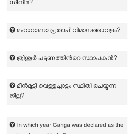
സിനിമ?
മഹാറാണാ പ്രതാപ് വിമാനത്താവളം?
ത്രിശൂർ പട്ടണത്തിന്‍റെ സ്ഥാപകൻ?
മീൻമുട്ടി വെള്ളച്ചാട്ടം സ്ഥിതി ചെയ്യുന്ന
ജില്ല?
In which year Ganga was declared as the