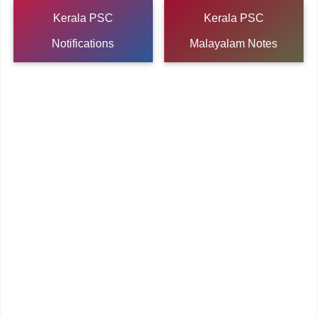
Kerala PSC
Kerala PSC
Notifications
Malayalam Notes