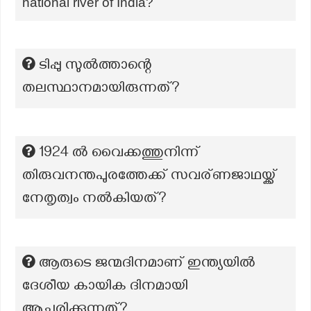
national river of India?
ടിപ്പു സുൽത്താന്റെ
തലസ്ഥാനമായിരുന്നത്?
1924 ൽ വൈക്കത്തുനിന്ന്
തിരുവനന്തപുരത്തേക്ക് സവര്ണജാഥയ്ക്ക്
നേതൃത്വം നൽകിയത്?
ആരുടെ ജന്മദിനമാണ് ഇന്ത്യയില്‍
ദേശീയ കായിക ദിനമായി
ആചരിക്കുന്നത്?