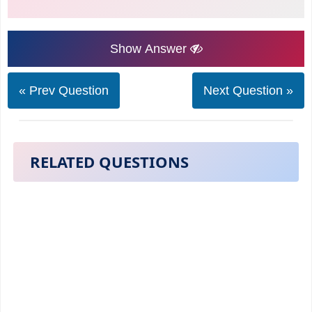
Show Answer
« Prev Question
Next Question »
RELATED QUESTIONS