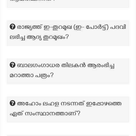
രാജ്യത്ത് ഇ-തുറമുഖ (ഇ- പോർട്ട്) പദവി
ലഭിച്ച ആദ്യ തുറമുഖം?
ബാലഗംഗാധര തിലകൻ ആരംഭിച്ച
മറാത്താ പത്രം?
അഹോം ലഹള നടന്നത് ഇപ്പോഴത്തെ
ഏത് സംസ്ഥാനത്താണ്?