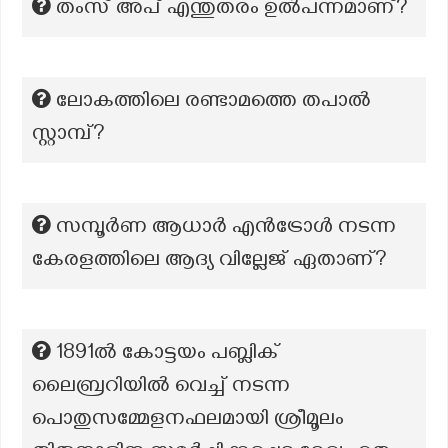
തംസ് അപ് എന്തുതരം ഉൽപന്നമാണ്?
ലോകത്തിലെ രണ്ടാമത്തെ തപാൽ
സ്റ്റാമ്പ്?
സമ്പൂർണ ആധാർ എൻട്രോൾ നടന്ന
കേരളത്തിലെ ആദ്യ വില്ലേജ് ഏതാണ്?
1891ൽ കോട്ടയം പബ്ലിക്
ലൈബ്രറിയിൽ വെച്ച് നടന്ന
പൊതുസമ്മേളനഫലമായി ശ്രീമൂലം