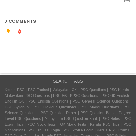
0
COMMENTS
SEARCH TAGS
Kerala PSC | PSC Thulasi | Malayalam GK | PSC Questions | PSC Kerala |
Malayalam PSC Questions | PSC GK | KPSC Questions | PSC GK English |
English GK | PSC English Questions | PSC General Science Questions |
PSC Syllabus | PSC Previous Questions | PSC Model Questions | PSC
Science Questions | PSC Question Paper | PSC Question Bank | Degree
Level PSC Questions | Malayalam PSC Question Bank | PSC Notes | PSC
Exam Tips | PSC Mock Tests | GK Mock Tests | Kerala PSC Tips | PSC
Notifications | PSC Thulasi Login | PSC Profile Login | Kerala PSC Exams |
PSC Exam Calendar | Kerala PSC Upcoming Exams | Kerala PSC Syllabus |