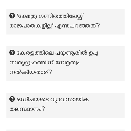
"ക്ഷേത്ര ഗണിതത്തിലേയ്ക്ക്
രാജപാതകളില്ല" എന്നുപറഞ്ഞത്?
കേരളത്തിലെ പയ്യന്നൂരിൽ ഉപ്പു
സത്യഗ്രഹത്തിന് നേതൃത്വം
നൽകിയതാര്?
ഒഡീഷയുടെ വ്യാവസായിക
തലസ്ഥാനം?