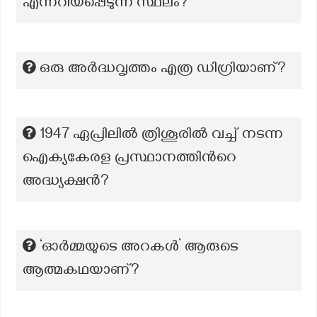
എന്നറിയപ്പെടുന്ന സ്ഥലം?
ഒരു അർദ്ധവൃത്തം എത്ര ഡിഗ്രിയാണ്?
1947 ഏപ്രിലിൽ ത്രിശൂരിൽ വച്ച് നടന്ന
ഐക്യകേരള പ്രസ്ഥാനത്തിന്‍റെ
അദ്ധ്യക്ഷൻ?
‘ഓർമ്മയുടെ അറകൾ’ ആരുടെ
ആത്മകഥയാണ്?