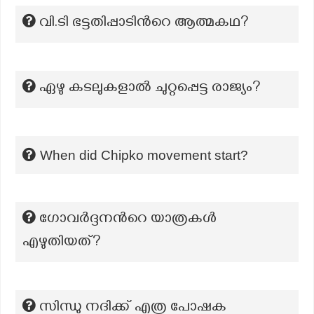
വി.ടി ഭട്ടതിപ്പാടിന്‍റെ ആത്മകഥ?
ഏഴു കടലുകളാൽ ചുറ്റപ്പെട്ട രാജ്യം?
When did Chipko movement start?
ഗോവർദ്ദനന്‍റെ യാത്രകൾ
എഴുതിയത്?
സിന്ധു നദിക്ക് എത്ര പോഷക