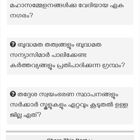
മഹാസമ്മേളനങ്ങൾക്കു വേദിയായ ഏക
നഗരം?
ബുദ്ധമത തത്വങ്ങളും ബുദ്ധമത
സന്യാസിമാർ പാലിക്കേണ്ട
കർത്തവ്യങ്ങളും പ്രതിപാദിക്കുന്ന ഗ്രന്ഥം?
തദ്ദേശ സ്വയംഭരണ സ്ഥാപനങ്ങളും
സർക്കാർ സ്കൂളുകളും ഏറ്റവും കൂടുതൽ ഉള്ള
ജില്ല ഏത്?