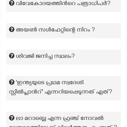
വിവേകോദയത്തിന്‍റെ പത്രാധിപര്‍?
അയൺ സൾഫേറ്റിന്റെ നിറം ?
ശിവജി ജനിച്ച സ്ഥലം?
'ഇന്ത്യയുടെ പ്രഥമ സ്വദേശി
സ്റ്റീൽപ്ലാൻറ്' എന്നറിയപ്പെടുന്നത് ഏത്?
ലാ മറാബ്ലെ എന്ന ഫ്രഞ്ച് നോവൽ