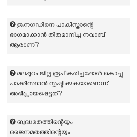
ജുനഗഡിനെ പാകിസ്താന്റെ
ഭാഗമാക്കാൻ തീരുമാനിച്ച നവാബ്
ആരാണ്?
മലപ്പുറം ജില്ല രൂപീകരിച്ചപ്പോൾ കൊച്ചു
പാക്കിസ്ഥാൻ സൃഷ്ടിക്കുകയാണെന്ന്
അഭിപ്രായപ്പെട്ടത്?
ബുദ്ധമതത്തിന്റെയും
ജൈനമതത്തിന്റെയും