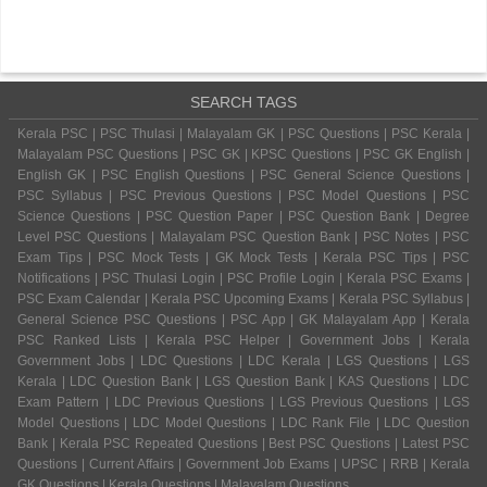
SEARCH TAGS
Kerala PSC | PSC Thulasi | Malayalam GK | PSC Questions | PSC Kerala |
Malayalam PSC Questions | PSC GK | KPSC Questions | PSC GK English |
English GK | PSC English Questions | PSC General Science Questions |
PSC Syllabus | PSC Previous Questions | PSC Model Questions | PSC
Science Questions | PSC Question Paper | PSC Question Bank | Degree
Level PSC Questions | Malayalam PSC Question Bank | PSC Notes | PSC
Exam Tips | PSC Mock Tests | GK Mock Tests | Kerala PSC Tips | PSC
Notifications | PSC Thulasi Login | PSC Profile Login | Kerala PSC Exams |
PSC Exam Calendar | Kerala PSC Upcoming Exams | Kerala PSC Syllabus |
General Science PSC Questions | PSC App | GK Malayalam App | Kerala
PSC Ranked Lists | Kerala PSC Helper | Government Jobs | Kerala
Government Jobs | LDC Questions | LDC Kerala | LGS Questions | LGS
Kerala | LDC Question Bank | LGS Question Bank | KAS Questions | LDC
Exam Pattern | LDC Previous Questions | LGS Previous Questions | LGS
Model Questions | LDC Model Questions | LDC Rank File | LDC Question
Bank | Kerala PSC Repeated Questions | Best PSC Questions | Latest PSC
Questions | Current Affairs | Government Job Exams | UPSC | RRB | Kerala
GK Questions | Kerala Questions | Malayalam Questions