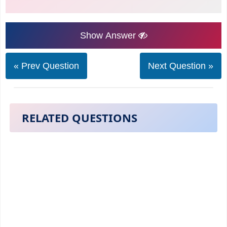
Show Answer
« Prev Question
Next Question »
RELATED QUESTIONS