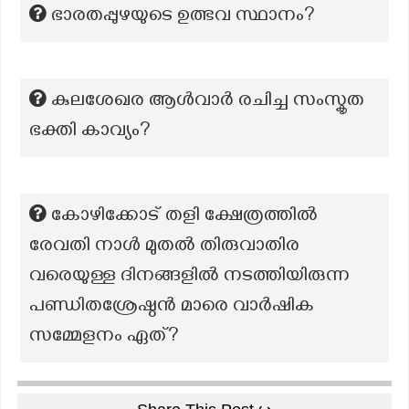
ഭാരതപ്പുഴയുടെ ഉത്ഭവ സ്ഥാനം?
കുലശേഖര ആൾവാർ രചിച്ച സംസ്കൃത
ഭക്തി കാവ്യം?
കോഴിക്കോട് തളി ക്ഷേത്രത്തിൽ
രേവതി നാൾ മുതൽ തിരുവാതിര
വരെയുള്ള ദിനങ്ങളിൽ നടത്തിയിരുന്ന
പണ്ഡിതശ്രേഷ്ഠൻ മാരെ വാർഷിക
സമ്മേളനം ഏത്?