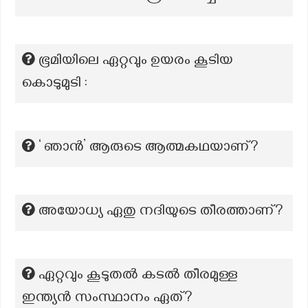
ഭൂമിയിലെ ഏറ്റവും ഉയരം കൂടിയ
കൊടുമുടി :
‘ ഞാന്‍’ ആരുടെ ആത്മകഥയാണ്?
അയോധ്യ ഏതു നദിയുടെ തീരത്താണ്?
ഏറ്റവും കൂടുതൽ കടൽ തീരമുള്ള
ഇന്ത്യൻ സംസ്ഥാനം ഏത്?