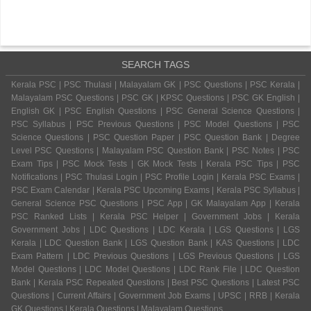
SEARCH TAGS
Kerala PSC | PSC Thulasi | Malayalam GK | PSC Questions | PSC Kerala |
Malayalam PSC Questions | PSC GK | KPSC Questions | PSC GK English |
English GK | PSC English Questions | PSC General Science Questions |
PSC Syllabus | PSC Previous Questions | PSC Model Questions | PSC
Science Questions | PSC Question Paper | PSC Question Bank | Degree
Level PSC Questions | Malayalam PSC Question Bank | PSC Notes | PSC
Exam Tips | PSC Mock Tests | GK Mock Tests | Kerala PSC Tips | PSC
Notifications | PSC Thulasi Login | PSC Profile Login | Kerala PSC Exams |
PSC Exam Calendar | Kerala PSC Upcoming Exams | Kerala PSC Syllabus |
General Science PSC Questions | PSC App | GK Malayalam App | Kerala
PSC Ranked Lists | Kerala PSC Helper | Government Jobs | Kerala
Government Jobs | LDC Questions | LDC Kerala | LGS Questions | LGS
Kerala | LDC Question Bank | LGS Question Bank | KAS Questions | LDC
Exam Pattern | LDC Previous Questions | LGS Previous Questions | LGS
Model Questions | LDC Model Questions | LDC Rank File | LDC Question
Bank | Kerala PSC Repeated Questions | Best PSC Questions | Latest PSC
Questions | Current Affairs | Government Job Exams | UPSC | RRB | Kerala
GK Questions | Kerala Questions | Malayalam Questions