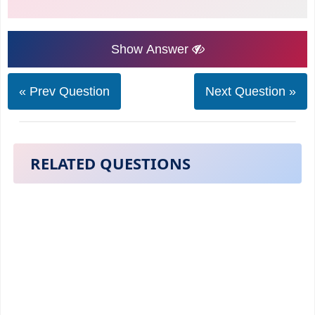
Show Answer
« Prev Question
Next Question »
RELATED QUESTIONS