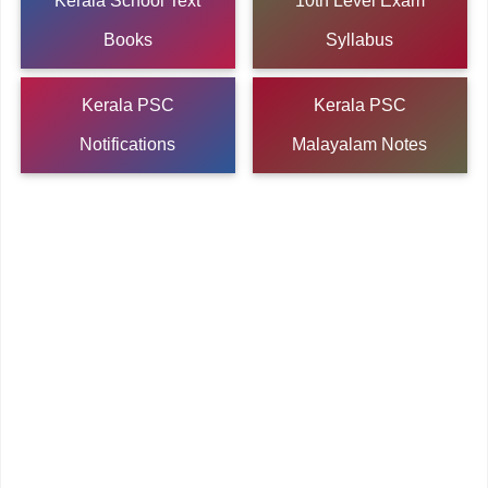
Kerala School Text
10th Level Exam
Books
Syllabus
Kerala PSC
Kerala PSC
Notifications
Malayalam Notes