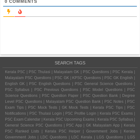
0
COMMENTS
SEARCH TAGS
Kerala PSC | PSC Thulasi | Malayalam GK | PSC Questions | PSC Kerala |
Malayalam PSC Questions | PSC GK | KPSC Questions | PSC GK English |
English GK | PSC English Questions | PSC General Science Questions |
PSC Syllabus | PSC Previous Questions | PSC Model Questions | PSC
Science Questions | PSC Question Paper | PSC Question Bank | Degree
Level PSC Questions | Malayalam PSC Question Bank | PSC Notes | PSC
Exam Tips | PSC Mock Tests | GK Mock Tests | Kerala PSC Tips | PSC
Notifications | PSC Thulasi Login | PSC Profile Login | Kerala PSC Exams |
PSC Exam Calendar | Kerala PSC Upcoming Exams | Kerala PSC Syllabus |
General Science PSC Questions | PSC App | GK Malayalam App | Kerala
PSC Ranked Lists | Kerala PSC Helper | Government Jobs | Kerala
Government Jobs | LDC Questions | LDC Kerala | LGS Questions | LGS