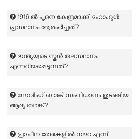
1916 ൽ പൂനെ കേന്ദ്രമാക്കി ഹോംറൂൾ
പ്രസ്ഥാനം ആരംഭിച്ചത്?
ഇന്ത്യയുടെ സ്കൂൾ തലസ്ഥാനം
എന്നറിയപ്പെടുന്നത്?
സേവിംഗ് ബാങ്ക് സംവിധാനം തുടങ്ങിയ
ആദ്യ ബാങ്ക്?
പ്രാചീന രേഖകളിൽ നൗറ എന്ന്