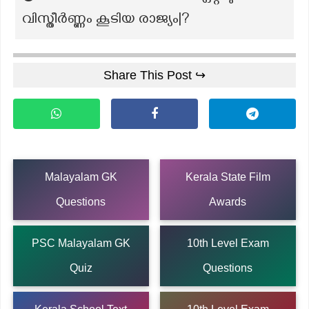
വിസ്തീർണ്ണം കൂടിയ രാജ്യം|?
Share This Post ↪
Malayalam GK
Kerala State Film
Questions
Awards
PSC Malayalam GK
10th Level Exam
Quiz
Questions