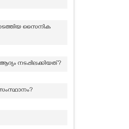
േന നടത്തിയ സൈനിക
്യം നടപ്പിലക്കിയത്?
ന സംസ്ഥാനം?