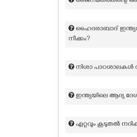
ജൈനമതത്തിന്റെ അട
ഹൈദരാബാദ് ഇന്ത്യ
നീക്കം?
നിശാ പാഠശാലകൾ സ്ഥ
ഇന്ത്യയിലെ ആദ്യ ദേ
ഏറ്റവും കൂടുതൽ നദിക