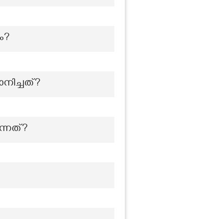
ം?
നിച്ചത്?
ന്നത്?