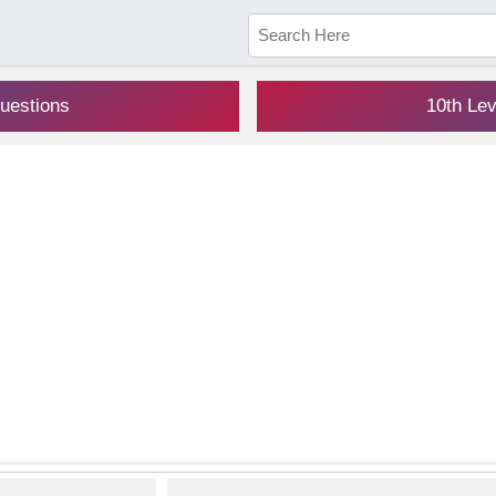
uestions
10th Le