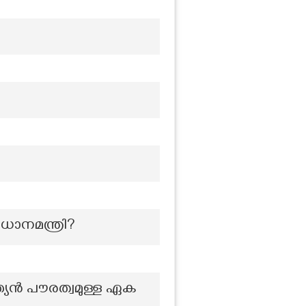
ധാനമന്ത്രി?
്യൻ പൗരത്വമുള്ള ഏക