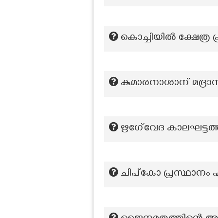
കൊച്ചിയില്‍ ക്ഷേത
കുമാരനാശാന് മദ്രാസ
ഋഗേ്വേദ കാലഘട്ടത്ത
ചിപ്കോ പ്രസ്ഥാനം എ