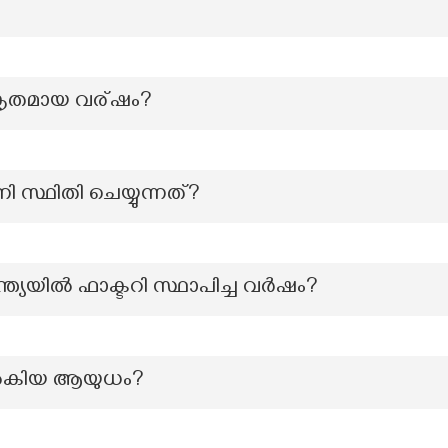
പീകൃതമായ വര്ഷം?
 സ്ഥിതി ചെയ്യുന്നത്?
്യയിൽ ഫാക്ടറി സ്ഥാപിച്ച വർഷം?
നൽകിയ ആയുധം?