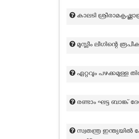
കാലടി ശ്രീരാമകൃഷ്ണാശ
മുസ്ലീം ലീഗിന്റെ രൂപ
ഏറ്റവും പഴക്കമുള്ള
രണ്ടാം ഘട്ട ബാങ്ക്
സ്വതന്ത്ര ഇന്ത്യയ