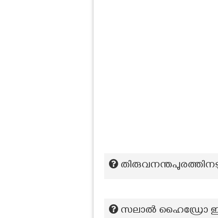
തിരുവനന്തപുരത്തിനടു
സലാൽ ഹൈഡ്രോ ഇലക്ട്