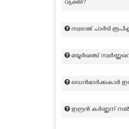
വ്യക്തി?
സ്വരാജ് പാര്‍ടി രൂ
മയൂർഖഞ്ച് സ്വർണ്ണഖനി
ഡെൻമാർക്കുകാർ ഇന്ത
ഇന്ദ്രൻ കർണ്ണന് 