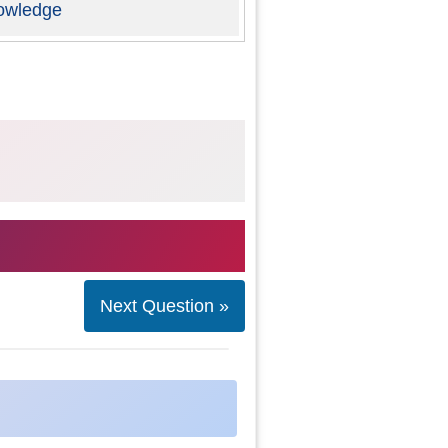
owledge
Next Question »