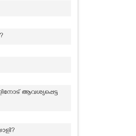
?
ിനോട് ആവശ്യപ്പെട്ട
യാളി?