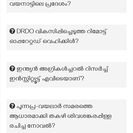
വയനാട്ടിലെ പ്രദേശം?
DRDO വികസിപ്പിച്ചെടുത്ത റിമോട്ട്
ഓപ്പറേറ്റഡ് വെഹിക്കിൾ?
ഇന്ത്യൻ അഗ്രികൾച്ചറൽ റിസർച്ച്
ഇൻസ്റ്റിറ്റ്യൂട്ട് എവിടെയാണ്?
പുന്നപ്ര-വയലാർ സമരത്തെ
ആധാരമാക്കി തകഴി ശിവശങ്കരപ്പിള്ള
രചിച്ച നോവൽ?