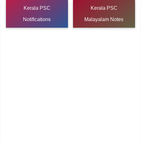
Kerala PSC
Kerala PSC
Notifications
Malayalam Notes