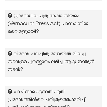
പ്രാദേശിക പത്ര ഭാഷാ നിയമം
(Vernacular Press Act) പാസാക്കിയ
വൈസ്രോയി?
വിദേശ ചലച്ചിത്ര മേളയിൽ മികച്ച
നടനുള്ള പുരസ്ക്കാരം ലഭിച്ച ആദ്യ ഇന്ത്യൻ
നടൻ?
ചാച്നാമ എന്നത് ഏത്
പ്രദേശത്തിൻറെ ചരിത്രത്തെക്കുറിച്ച്