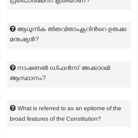
പ്രതിപാദിക്കുന്ന കൃതിയാണ്?
ആധുനിക തിരുവിതാംകൂറിന്‍റെ ഉരുക്കു
മനുഷ്യൻ?
നാഷണൽ ഡിഫൻസ് അക്കാദമി
ആസ്ഥാനം?
What is referred to as an epitome of the
broad features of the Constitution?