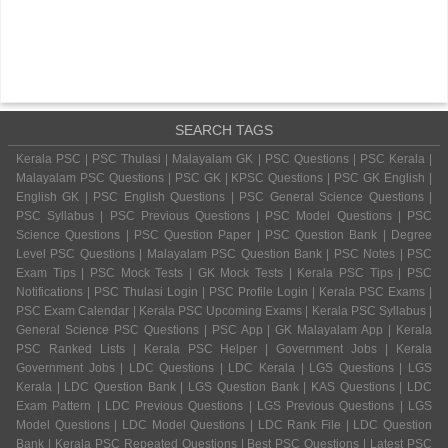
SEARCH TAGS
Kerala PSC | PSC Thulasi | Malayalam GK | PSC Questions | PSC Kerala |
Malayalam PSC Questions | PSC GK | KPSC Questions | PSC GK English |
English GK | PSC English Questions | PSC General Science Questions |
PSC Syllabus | PSC Previous Questions | PSC Model Questions | PSC
Science Questions | PSC Question Paper | PSC Question Bank | Degree
Level PSC Questions | Malayalam PSC Question Bank | PSC Notes | PSC
Exam Tips | PSC Mock Tests | GK Mock Tests | Kerala PSC Tips | PSC
Notifications | PSC Thulasi Login | PSC Profile Login | Kerala PSC Exams |
PSC Exam Calendar | Kerala PSC Upcoming Exams | Kerala PSC Syllabus |
General Science PSC Questions | PSC App | GK Malayalam App | Kerala
PSC Ranked Lists | Kerala PSC Helper | Government Jobs | Kerala
Government Jobs | LDC Questions | LDC Kerala | LGS Questions | LGS
Kerala | LDC Question Bank | LGS Question Bank | KAS Questions | LDC
Exam Pattern | LDC Previous Questions | LGS Previous Questions | LGS
Model Questions | LDC Model Questions | LDC Rank File | LDC Question
Bank | Kerala PSC Repeated Questions | Best PSC Questions | Latest PSC