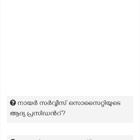
നായര്‍ സര്‍വ്വീസ് സൊസൈറ്റിയുടെ
ആദ്യ പ്രസിഡന്‍റ്?