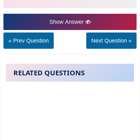
Show Answer
« Prev Question
Next Question »
RELATED QUESTIONS