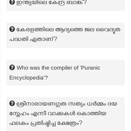
ഇന്ത്യയിലെ കേന്ദ്ര ബാങ്ക്?
കേരളത്തിലെ ആദ്യത്തെ ജല വൈദ്യുത
പദ്ധതി ഏതാണ്?
Who was the compiler of 'Puranic
Encyclopedia'?
ശ്രീനാരായണഗുരു സത്യം ധര്‍മ്മം ദയ
സ്നേഹം എന്നീ വാക്കുകള്‍ കൊത്തിയ
ഫലകം പ്രതിഷ്ഠിച്ച ക്ഷേത്രം?