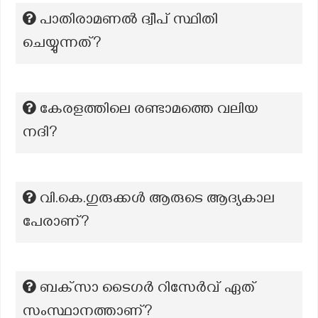
പാതിരാമണല്‍ ദ്വീപ് സ്ഥിതി
ചെയ്യുന്നത്?
കേരളത്തിലെ രണ്ടാമത്തെ വലിയ
നദി?
വി.കെ.ഗുരുക്കൾ ആരുടെ ആദ്യകാല
പേരാണ്?
ബക്‌സാ ടൈഗർ റിസേർവ് ഏത്
സംസ്ഥാനത്താണ്?