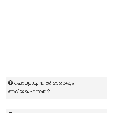
പൊള്ളാച്ചിയില്‍ ഭാരതപ്പുഴ
അറിയപ്പെടുന്നത്?