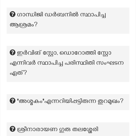
ഗാന്ധിജി ഡർബനിൽ സ്ഥാപിച്ച
ആശ്രമം?
ഇർവിങ് സ്റ്റോ, ഡൊറോത്തി സ്റ്റോ
എന്നിവർ സ്ഥാപിച്ച പരിസ്ഥിതി സംഘടന
ഏത്?
"അശ്മകം"എന്നറിയിപ്പട്ടിരുന്ന തുറമുഖം?
ശ്രീനാരായണ ഗുരു തലശ്ശേരി