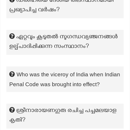
ഡൽഹിയെ ദേശീയ തലസ്ഥാനമായി
പ്രഖ്യാപിച്ച വർഷം?
ഏറ്റവും കൂടുതല്‍ സുഗന്ധവ്യഞ്ജനങ്ങൾ
ഉല്പ്പാദിപ്പിക്കുന്ന സംസ്ഥാനം?
Who was the viceroy of India when Indian
Penal Code was brought into effect?
ശ്രീനാരായണഗുരു രചിച്ച പച്ചമലയാള
കൃതി?