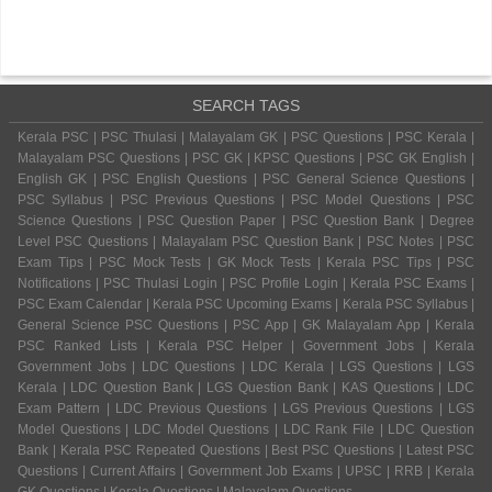
SEARCH TAGS
Kerala PSC | PSC Thulasi | Malayalam GK | PSC Questions | PSC Kerala |
Malayalam PSC Questions | PSC GK | KPSC Questions | PSC GK English |
English GK | PSC English Questions | PSC General Science Questions |
PSC Syllabus | PSC Previous Questions | PSC Model Questions | PSC
Science Questions | PSC Question Paper | PSC Question Bank | Degree
Level PSC Questions | Malayalam PSC Question Bank | PSC Notes | PSC
Exam Tips | PSC Mock Tests | GK Mock Tests | Kerala PSC Tips | PSC
Notifications | PSC Thulasi Login | PSC Profile Login | Kerala PSC Exams |
PSC Exam Calendar | Kerala PSC Upcoming Exams | Kerala PSC Syllabus |
General Science PSC Questions | PSC App | GK Malayalam App | Kerala
PSC Ranked Lists | Kerala PSC Helper | Government Jobs | Kerala
Government Jobs | LDC Questions | LDC Kerala | LGS Questions | LGS
Kerala | LDC Question Bank | LGS Question Bank | KAS Questions | LDC
Exam Pattern | LDC Previous Questions | LGS Previous Questions | LGS
Model Questions | LDC Model Questions | LDC Rank File | LDC Question
Bank | Kerala PSC Repeated Questions | Best PSC Questions | Latest PSC
Questions | Current Affairs | Government Job Exams | UPSC | RRB | Kerala
GK Questions | Kerala Questions | Malayalam Questions