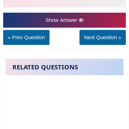
Show Answer
« Prev Question
Next Question »
RELATED QUESTIONS