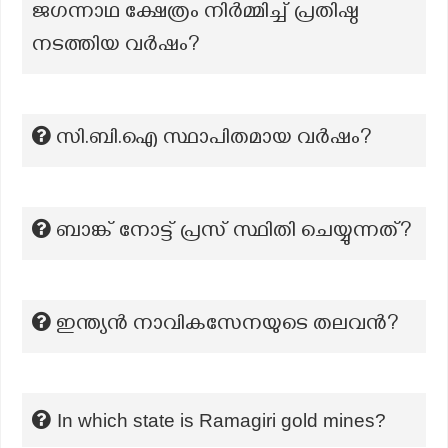
ജഗന്നാഥ ക്ഷേത്രം നിർമ്മിച്ച് പ്രതിഷ്ഠ
നടത്തിയ വർഷം?
സി.ബി.ഐ സ്ഥാപിതമായ വർഷം?
ബാങ്ക് നോട്ട് പ്രസ് സ്ഥിതി ചെയ്യുന്നത്?
ഇന്ത്യൻ നാവികസേനയുടെ തലവൻ?
In which state is Ramagiri gold mines?