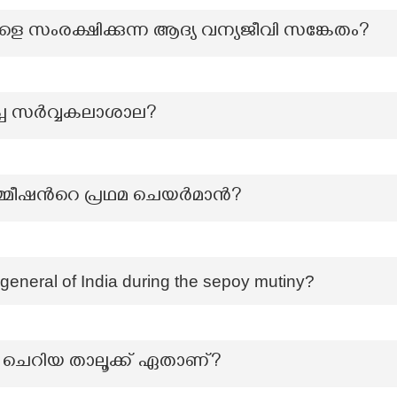
 സംരക്ഷിക്കുന്ന ആദ്യ വന്യജീവി സങ്കേതം?
്ച സര്‍വ്വകലാശാല?
മ്മീഷന്‍റെ പ്രഥമ ചെയർമാൻ?
eneral of India during the sepoy mutiny?
ം ചെറിയ താലൂക്ക് ഏതാണ്?