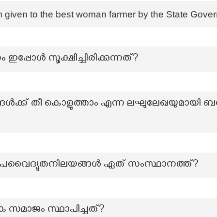
m given to the best woman farmer by the State Gove
 ഇപ്പോൾ സൂക്ഷിച്ചിരിക്കുന്നത്?
്ങൾക്ക് തീ കൊളുത്താം എന്ന ലഘുലേഖയുമായി ബന
പൂർ താപവൈദ്യുതനിലയങ്ങൾ ഏത് സംസ്ഥാനത്ത്?
സമാജം സ്ഥാപിച്ചത്?