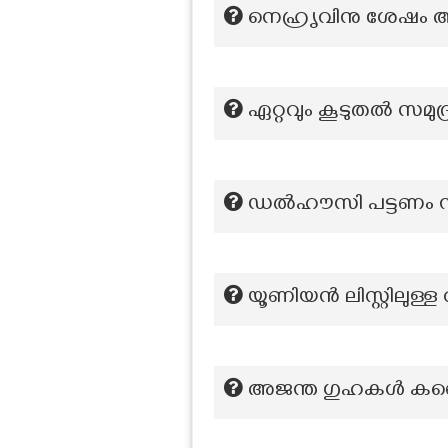
നെഹ്രൃവിനു ശേഷം ആക
ഏറ്റവും കൂടുതൽ സമുദ
ഡൽഹൗസി പട്ടണം സ്ഥ
യൂണിയൻ ലിസ്റ്റിലുള്
അജന്ത ഗുഹകൾ കണ്