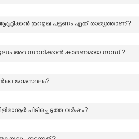
 ആഫ്രിക്കൻ തുറമുഖ പട്ടണം ഏത് രാജ്യത്താണ്?
ക് യുദ്ധം അവസാനിക്കാൻ കാരണമായ സന്ധി?
്‍റെ ജന്മസ്ഥലം?
ളിമാനൂർ പിടിച്ചെടുത്ത വർഷം?