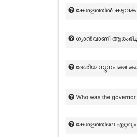
കേരളത്തിൽ കടുവകളെ
ഗ്യാന്‍വാണി ആരംഭിച
ദേശീയ ന്യൂനപക്ഷ ക
Who was the governor g
കേരളത്തിലെ ഏറ്റവു