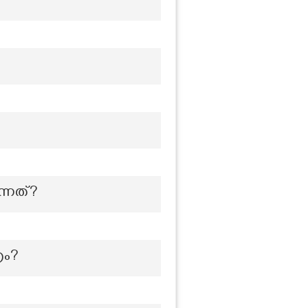
ന്നത്?
രം?