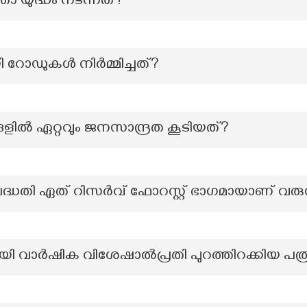
താ യുദ്ധം നടന്നത്?
റോഡുകൾ നിർമ്മിച്ചത്?
ളിൽ ഏറ്റവും ജനസാന്ദ്രത കൂടിയത്?
ദ്ധതി ഏത് റിസർവ് ഫോറസ്റ്റ് ഭാഗമായാണ് വരു
ി വാർഷിക വിശേഷാൽപ്രതി പുറത്തിറക്കിയ പത്