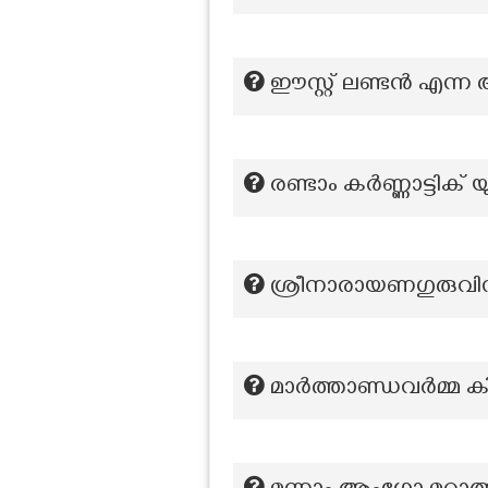
ഈസ്റ്റ് ലണ്ടൻ എന്ന
രണ്ടാം കർണ്ണാട്ടി
ശ്രീനാരായണഗുരുവിന
മാർത്താണ്ഡവർമ്മ കി