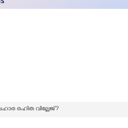
NS
യവഹാര രഹിത വില്ലേജ്?