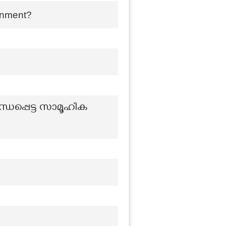
rnment?
്ധപ്പെട്ട സാമൂഹിക