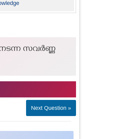
owledge
് നടന്ന സവർണ്ണ
Next Question »