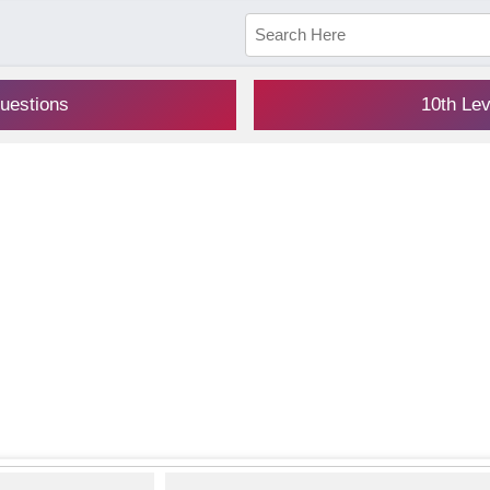
uestions
10th Le