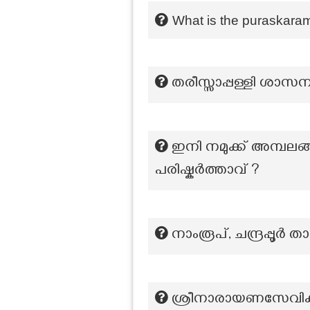
What is the puraskara
തരീസ്സാപ്പള്ളി ശാസനം
ഇനി നമുക്ക് അമ്പലങ
പരിഷ്കർത്താവ് ?
നാംരൂപ്‌, ചന്ദ്രപ്
ശ്രീനാരായണസേവിക 