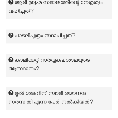
ആദി ബ്രഹ്മ സമാജത്തിന്റെ നേതൃത്യം
വഹിച്ചത്?
പാടലീപുത്രം സ്ഥാപിച്ചത്?
കാലിക്കറ്റ് സര്‍വ്വകലശാലയുടെ
ആസ്ഥാനം?
മൂൽ ശങ്കറിന് സ്വാമി ദയാനന്ദ
സരസ്വതി എന്ന പേര് നൽകിയത്?