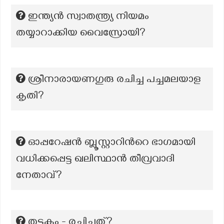
ഇന്ത്യൻ സ്വാതന്ത്ര്യ നിയമം
തയ്യാറാക്കിയ വൈസ്രോയി?
ശ്രീനാരായണഗുരു രചിച്ച പച്ചമലയാള
കൃതി?
ഓപ്പറേഷൻ ബ്ലൂസ്റ്റാറിന്‍റെ ഭാഗമായി
വധിക്കപ്പെട്ട ഖലിസ്ഥാൻ തീവ്രവാദി
നേതാവ്?
തട്ടകം - രചിച്ചത്?