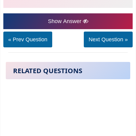
Show Answer
« Prev Question
Next Question »
RELATED QUESTIONS