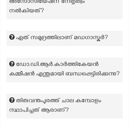
അസോസിയേഷന് നേതൃത്വം
നൽകിയത്?
ഏത് സമുദ്രത്തിലാണ് മഡഗാസ്കർ?
ഡോ.ഡി.ആർ.കാർത്തികേയൻ
കമ്മീഷൻ എന്തുമായി ബന്ധപ്പെട്ടിരിക്കുന്നു?
തിരുവന്തപുരത്ത് ചാല കമ്പോളം
സ്ഥാപിച്ചത് ആരാണ്?