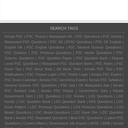
SEARCH TAGS
Kerala PSC | PSC Thulasi | Malayalam GK | PSC Questions | PSC Kerala |
Malayalam PSC Questions | PSC GK | KPSC Questions | PSC GK English |
English GK | PSC English Questions | PSC General Science Questions |
PSC Syllabus | PSC Previous Questions | PSC Model Questions | PSC
Science Questions | PSC Question Paper | PSC Question Bank | Degree
Level PSC Questions | Malayalam PSC Question Bank | PSC Notes | PSC
Exam Tips | PSC Mock Tests | GK Mock Tests | Kerala PSC Tips | PSC
Notifications | PSC Thulasi Login | PSC Profile Login | Kerala PSC Exams |
PSC Exam Calendar | Kerala PSC Upcoming Exams | Kerala PSC Syllabus |
General Science PSC Questions | PSC App | GK Malayalam App | Kerala
PSC Ranked Lists | Kerala PSC Helper | Government Jobs | Kerala
Government Jobs | LDC Questions | LDC Kerala | LGS Questions | LGS
Kerala | LDC Question Bank | LGS Question Bank | KAS Questions | LDC
Exam Pattern | LDC Previous Questions | LGS Previous Questions | LGS
Model Questions | LDC Model Questions | LDC Rank File | LDC Question
Bank | Kerala PSC Repeated Questions | Best PSC Questions | Latest PSC
Questions | Current Affairs | Government Job Exams | UPSC | RRB | Kerala