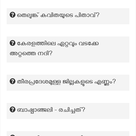
തെലുങ്ക് കവിതയുടെ പിതാവ്?
കേരളത്തിലെ ഏറ്റവും വടക്കേ
അറ്റത്തെ നദി?
തീരപ്രദേശമുള്ള ജില്ലകളുടെ എണ്ണം?
ബാഷ്പാഞ്ജലി - രചിച്ചത്?