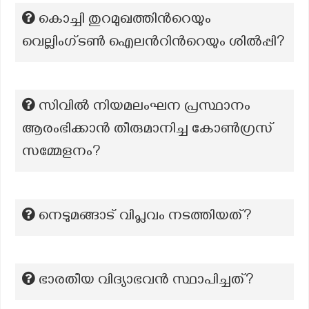
കൊച്ചി തുറമുഖത്തിന്‍റെയും
വെല്ലിംഗ്ടണ്‍ ഐലന്‍റിന്‍റെയും ശില്‍പ്പി?
സിവിൽ നിയമലംഘന പ്രസ്ഥാനം
ആരംഭിക്കാൻ തീരുമാനിച്ച കോൺഗ്രസ്
സമ്മേളനം?
നെടുമങ്ങാട് വിപ്ലവം നടത്തിയത്?
ഭാരതീയ വിദ്യാഭവൻ സ്ഥാപിച്ചത്?