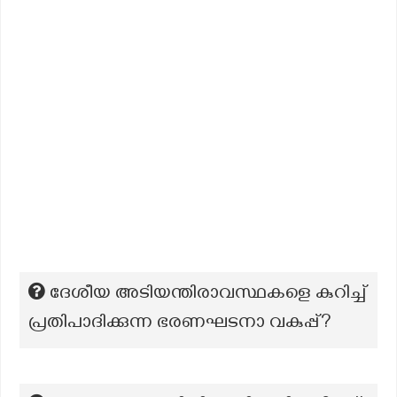
ദേശീയ അടിയന്തിരാവസ്ഥകളെ കുറിച്ച്
പ്രതിപാദിക്കുന്ന ഭരണഘടനാ വകുപ്പ്?