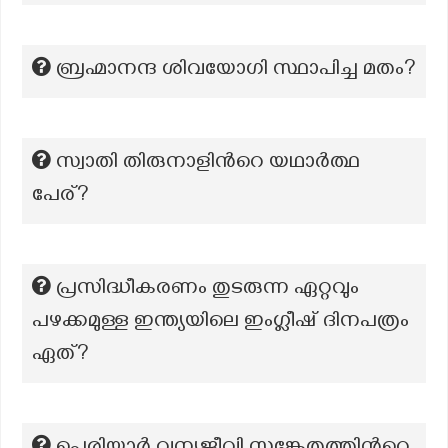
ബ്രഹ്മാനന്ദ ശിവയോഗി സ്ഥാപിച്ച മതം?
സ്വാതി തിരുനാളിന്‍റെ യഥാർത്ഥ
പേര്?
പ്രസിദ്ധീകരണം തുടരുന്ന ഏറ്റവും
പഴക്കമുള്ള ഇന്ത്യയിലെ ഇംഗ്ലീഷ് ദിനപത്രം
ഏത്?