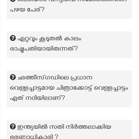
പെരിയാർ വന്യജീവി സങ്കേതത്തിന്‍റെ
പഴയ പേര്?
ഏറ്റവും കൂടുതൽ കാലം
രാഷ്ട്രപതിയായിരുന്നത്?
ഛത്തീസ്ഗഡിലെ പ്രധാന
വെള്ളച്ചാട്ടമായ ചിത്രാക്കോട്ട് വെള്ളച്ചാട്ടം
ഏത് നദിയിലാണ്?
ഇന്ത്യയിൽ സതി നിർത്തലാക്കിയ
ഭരണാധികാരി ?