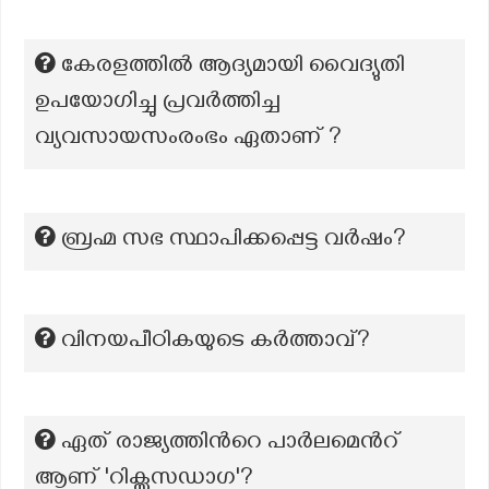
കേരളത്തിൽ ആദ്യമായി വൈദ്യുതി
ഉപയോഗിച്ചു പ്രവർത്തിച്ച
വ്യവസായസംരംഭം ഏതാണ് ?
ബ്രഹ്മ സഭ സ്ഥാപിക്കപ്പെട്ട വർഷം?
വിനയപീഠികയുടെ കർത്താവ്?
ഏത് രാജ്യത്തിൻറെ പാർലമെൻറ്
ആണ് 'റിക്സസഡാഗ'?