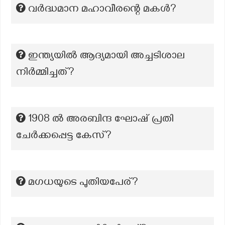
വർദ്ധമാന മഹാവീരന്റെ മകൾ?
ഇന്ത്യയിൽ ആദ്യമായി അച്ചടിശാല
നിർമ്മിച്ചത്?
1908 ൽ അരബിന്ദ ഘോഷ് പ്രതി
ചേർക്കപ്പെട്ട കേസ്?
മഗധയുടെ പുതിയപേര്?