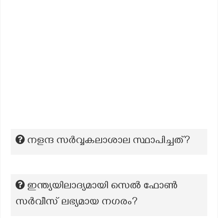
നളന്ദ സർവ്വകലാശാല സ്ഥാപിച്ചത്?
ഇന്ത്യയിലാദ്യമായി സെൽ ഫോൺ
സർവീസ് ലഭ്യമായ നഗരം?