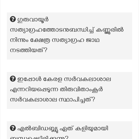
ഗുരുവായൂർ
സത്യാഗ്രഹത്തോടനുബന്ധിച്ച് കണ്ണൂരിൽ
നിന്നും ക്ഷേത്ര സത്യാഗ്രഹ ജാഥ
നടത്തിയത്?
ഇപ്പോൾ കേരള സർവകലാശാല
എന്നറിയപ്പെടുന്ന തിരുവിതാംകൂർ
സർവകലാശാല സ്ഥാപിച്ചത്?
എൽബിഡബ്ല്യു ഏത് കളിയുമായി