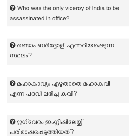
Who was the only viceroy of India to be
assassinated in office?
രണ്ടാം ബർദ്ദോളി എന്നറിയപ്പെടുന്ന
സ്ഥലം?
മഹാകാവ്യം എഴുതാതെ മഹാകവി
എന്ന പദവി ലഭിച്ച കവി?
ഋഗ്‌വേദം ഇംഗ്ലീഷിലേയ്ക്ക്
പരിഭാഷപ്പെടുത്തിയത്?