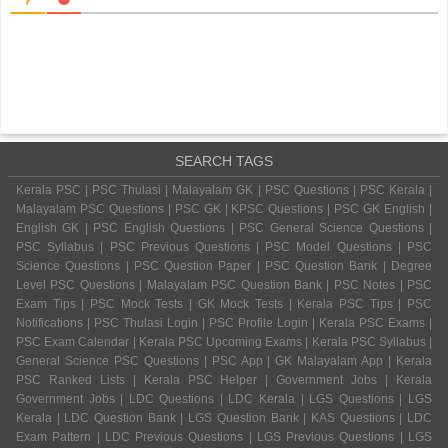
SEARCH TAGS
Kerala PSC | PSC Thulasi | Malayalam GK | PSC Questions | PSC Kerala |
Malayalam PSC Questions | PSC GK | KPSC Questions | PSC GK English |
English GK | PSC English Questions | PSC General Science Questions |
PSC Syllabus | PSC Previous Questions | PSC Model Questions | PSC
Science Questions | PSC Question Paper | PSC Question Bank | Degree
Level PSC Questions | Malayalam PSC Question Bank | PSC Notes | PSC
Exam Tips | PSC Mock Tests | GK Mock Tests | Kerala PSC Tips | PSC
Notifications | PSC Thulasi Login | PSC Profile Login | Kerala PSC Exams |
PSC Exam Calendar | Kerala PSC Upcoming Exams | Kerala PSC Syllabus |
General Science PSC Questions | PSC App | GK Malayalam App | Kerala
PSC Ranked Lists | Kerala PSC Helper | Government Jobs | Kerala
Government Jobs | LDC Questions | LDC Kerala | LGS Questions | LGS
Kerala | LDC Question Bank | LGS Question Bank | KAS Questions | LDC
Exam Pattern | LDC Previous Questions | LGS Previous Questions | LGS