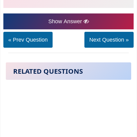
Show Answer
« Prev Question
Next Question »
RELATED QUESTIONS