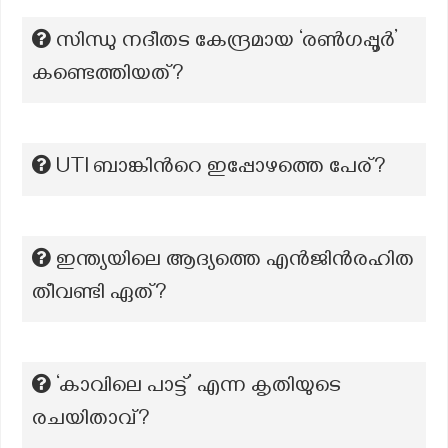
സിന്ധു നദീതട കേന്ദ്രമായ ‘രൺഗപ്പൂർ’
കണ്ടെത്തിയത്?
UTI ബാങ്കിന്‍റെ ഇപ്പോഴത്തെ പേര്?
ഇന്ത്യയിലെ ആദ്യത്തെ എൻജിൻരഹിത
തീവണ്ടി ഏത്?
‘കാവിലെ പാട്ട്’ എന്ന കൃതിയുടെ
രചയിതാവ്?