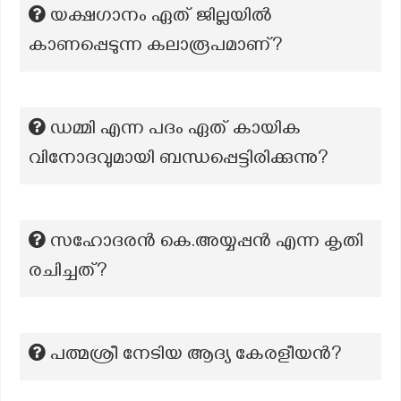
യക്ഷഗാനം ഏത് ജില്ലയിൽ
കാണപ്പെടുന്ന കലാരൂപമാണ്?
ഡമ്മി എന്ന പദം ഏത് കായിക
വിനോദവുമായി ബന്ധപ്പെട്ടിരിക്കുന്നു?
സഹോദരന്‍ കെ.അയ്യപ്പന്‍ എന്ന കൃതി
രചിച്ചത്?
പത്മശ്രീ നേടിയ ആദ്യ കേരളീയന്‍?