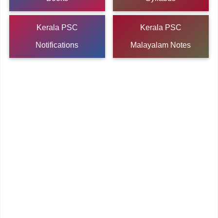
Kerala PSC
Kerala PSC
Notifications
Malayalam Notes