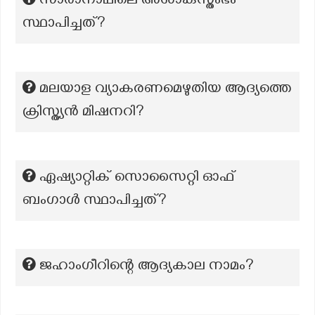
സാരാനാഥിലെ അശാകസ്തംഭം
സ്ഥാപിച്ചത്?
മലയാള വ്യാകരണമെഴുതിയ ആദ്യത്തെ
ക്രിസ്ത്യൻ മിഷനറി?
ഏഷ്യാറ്റിക് സൊസൈറ്റി ഓഫ്
ബംഗാൾ സ്ഥാപിച്ചത്?
ജഹാംഗീറിന്റെ ആദ്യകാല നാമം?