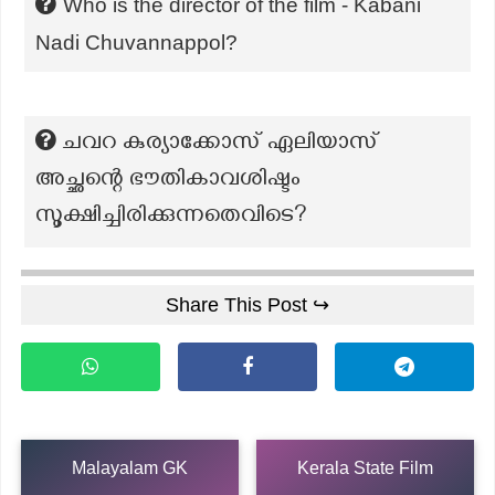
Who is the director of the film - Kabani
Nadi Chuvannappol?
ചവറ കുര്യാക്കോസ് ഏലിയാസ്
അച്ഛന്റെ ഭൗതികാവശിഷ്ടം
സൂക്ഷിച്ചിരിക്കുന്നതെവിടെ?
Share This Post ↪
Malayalam GK
Kerala State Film