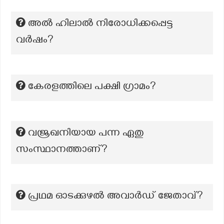
അൽ ഹിലാൽ നിരോധിക്കപ്പെട്ട
വർഷം?
കേരളത്തിലെ പക്ഷി ഗ്രാമം?
വജ്രഖനിയായ പന്ന ഏതു
സംസ്ഥാനത്താണ്?
പ്രഥമ ഓടക്കുഴല്‍ അവാര്‍ഡ് ജേതാവ്?