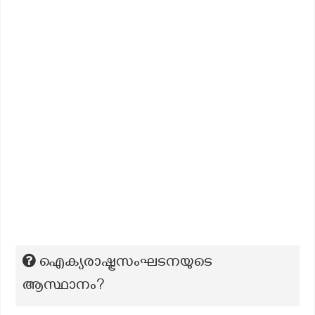
ഐക്യരാഷ്ട്രസംഘടനയുടെ
ആസ്ഥാനം?