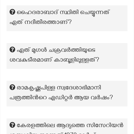
ഹൈദരാബാദ് സ്ഥിതി ചെയ്യുന്നത്
ഏത് നദീതീരത്താണ്?
ഏത് മുഗൾ ചക്രവർത്തിയുടെ
ശവകുടീരമാണ് കാബൂളിലുള്ളത്?
രാമകൃഷ്ണപിള്ള സ്വദേശാഭിമാനി
പത്രത്തിന്‍റെ എഡിറ്റർ ആയ വർഷം?
കേരളത്തിലെ ആദ്യത്തെ സിസേറിയൻ