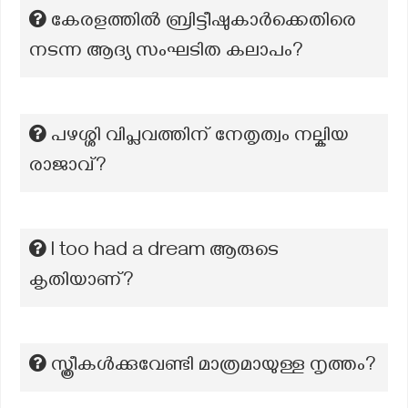
കേരളത്തിൽ ബ്രിട്ടീഷുകാർക്കെതിരെ
നടന്ന ആദ്യ സംഘടിത കലാപം?
പഴശ്ശി വിപ്ലവത്തിന് നേതൃത്വം നല്കിയ
രാജാവ്?
I too had a dream ആരുടെ
കൃതിയാണ്?
സ്ത്രീകൾക്കുവേണ്ടി മാത്രമായുള്ള നൃത്തം?