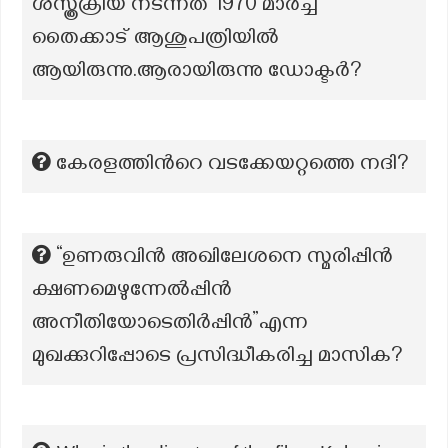
ശസ്ത്രക്രിയ നടന്നത് 1970 മാർച്ച്
തൈക്കാട് ആശുപത്രിയിൽ
ആയിരുന്നു.ആരായിരുന്നു ഡോക്ടർ?
കേരളത്തിൻറെ വടക്കേയറ്റത്തെ നദി?
“ഉണരുവിൻ അഖിലേശനെ സ്മരിപ്പിൻ
ക്ഷണമെഴുന്നേൽപ്പിൻ
അനീതിയോടെതിർപ്പിൻ”എന്ന
മുഖക്കുറിപ്പോടെ പ്രസിദ്ധീകരിച്ച മാസിക?