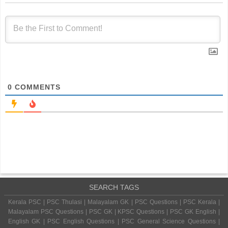
0
COMMENTS
SEARCH TAGS
Kerala PSC | PSC Thulasi | Malayalam GK | PSC Questions | PSC Kerala |
Malayalam PSC Questions | PSC GK | KPSC Questions | PSC GK English |
English GK | PSC English Questions | PSC General Science Questions |