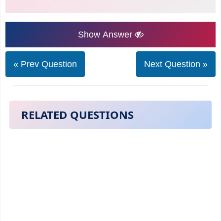
Show Answer
« Prev Question
Next Question »
RELATED QUESTIONS