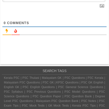
0
COMMENTS
SEARCH TAGS
Kerala PSC | PSC Thulasi | Malayalam GK | PSC Questions | PSC Kerala |
Malayalam PSC Questions | PSC GK | KPSC Questions | PSC GK English |
English GK | PSC English Questions | PSC General Science Questions |
PSC Syllabus | PSC Previous Questions | PSC Model Questions | PSC
Science Questions | PSC Question Paper | PSC Question Bank | Degree
Level PSC Questions | Malayalam PSC Question Bank | PSC Notes | PSC
Exam Tips | PSC Mock Tests | GK Mock Tests | Kerala PSC Tips | PSC