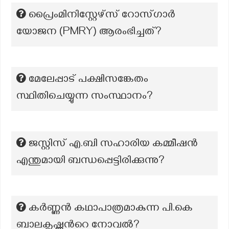
പ്രൈംമിനിസ്റ്റേഴ്സ് റോസ്ഗാര്‍
യോജന (PMRY) ആരംഭിച്ചത്?
മേലേപ്പാട് പക്ഷിസങ്കേതം
സ്ഥിതിചെയ്യുന്ന സംസ്ഥാനം?
ജസ്റ്റിസ് എ.ബി സഹാരിയ കമ്മീഷൻ
എന്തുമായി ബന്ധപ്പെട്ടിരിക്കുന്നു?
കര്‍ണ്ണന്‍ കഥാപാത്രമാകുന്ന പി.കെ
ബാലകൃഷ്ണന്‍റെ നോവല്‍?