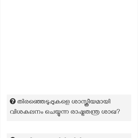
തിരഞ്ഞെടുപ്പുകളെ ശാസ്ത്രീയമായി
വിശകലനം ചെയ്യുന്ന രാഷ്ട്രതന്ത്ര ശാഖ?