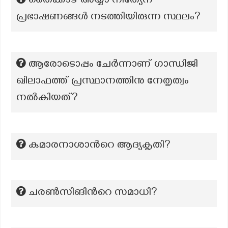
തൈക്കാട് അയ്യാ നിത്യേന
പ്രഭാഷണങ്ങൾ നടത്തിയിരുന്ന സ്ഥലം?
ആരോടൊപ്പം ചേർന്നാണ് ഗാന്ധിജി
ഖിലാഫത്ത് പ്രസ്ഥാനത്തിനു നേതൃത്വം
നൽകിയത്?
കുമാരനാശാന്‍റെ ആദ്യകൃതി?
ചരൺസിങിൻറെ സമാധി?