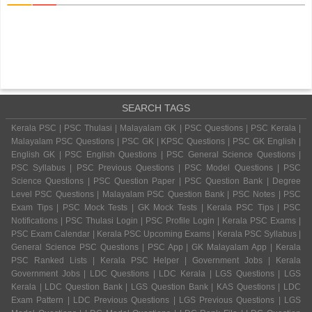
SEARCH TAGS
Kerala PSC | PSC Thulasi | Malayalam GK | PSC Questions | PSC Kerala |
Malayalam PSC Questions | PSC GK | KPSC Questions | PSC GK English |
English GK | PSC English Questions | PSC General Science Questions |
PSC Syllabus | PSC Previous Questions | PSC Model Questions | PSC
Science Questions | PSC Question Paper | PSC Question Bank | Degree
Level PSC Questions | Malayalam PSC Question Bank | PSC Notes | PSC
Exam Tips | PSC Mock Tests | GK Mock Tests | Kerala PSC Tips | PSC
Notifications | PSC Thulasi Login | PSC Profile Login | Kerala PSC Exams |
PSC Exam Calendar | Kerala PSC Upcoming Exams | Kerala PSC Syllabus |
General Science PSC Questions | PSC App | GK Malayalam App | Kerala
PSC Ranked Lists | Kerala PSC Helper | Government Jobs | Kerala
Government Jobs | LDC Questions | LDC Kerala | LGS Questions | LGS
Kerala | LDC Question Bank | LGS Question Bank | KAS Questions | LDC
Exam Pattern | LDC Previous Questions | LGS Previous Questions | LGS