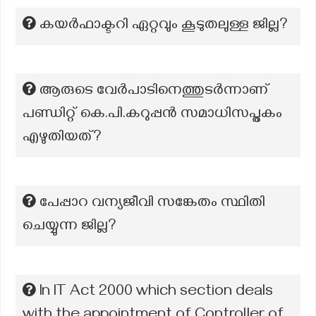
കയര്‍ഫാക്ടറി ഏറ്റവും കൂടുതലുള്ള ജില്ല?
ആരുടെ വേർപാടിനെത്തുടർന്നാണ്
പണ്ഡിറ്റ് കെ.പി.കറുപ്പൻ സമാധിസപ്തകം
എഴുതിയത്?
പേപ്പാറ വന്യജീവി സങ്കേതം സ്ഥിതി
ചെയ്യുന്ന ജില്ല?
In IT Act 2000 which section deals