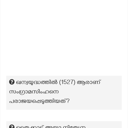
ഖന്വയുദ്ധത്തിൽ (1527) ആരാണ്
സംഗ്രാമസിംഹനെ
പരാജയപ്പെടുത്തിയത്?