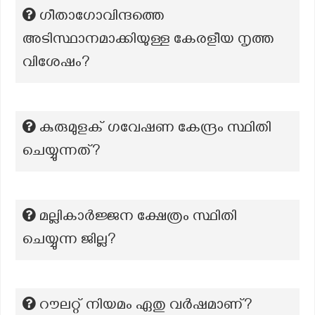
ഗീതാഗോവിന്ദത്തെ
അടിസ്ഥാനമാക്കിയുള്ള കേരളീയ നൃത്ത
വിശേഷം?
കുരുമുളക് ഗവേഷണ കേന്ദ്രം സ്ഥിതി
ചെയ്യുന്നത്?
മല്ലികാർജ്ജന ക്ഷേത്രം സ്ഥിതി
ചെയ്യുന്ന ജില്ല?
റൗലറ്റ് നിയമം ഏതു വർഷമാണ്?