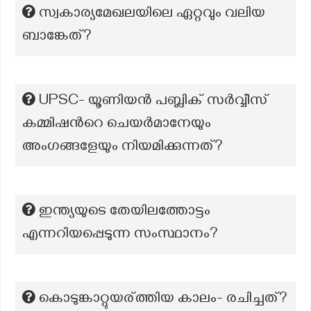
സ്വകാര്യമേഖലയിലെ ഏറ്റവും വലിയ
ബാങ്കേത്?
UPSC- യൂണിയൻ പബ്ലിക് സർവ്വീസ്
കമ്മിഷന്‍റെ ചെയർമാനേയും
അംഗങ്ങളേയും നിയമിക്കുന്നത്?
ഇന്ത്യയുടെ തേയിലത്തോട്ടം
എന്നറിയപ്പെടുന്ന സംസ്ഥാനം?
കൊടുങ്കാറ്റുയര്ത്തിയ കാലം- രചിച്ചത്?