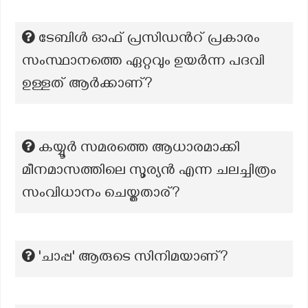
ടേബിൾ ഓഫ് പ്രസിഡൻറ് പ്രകാരം
സംസ്ഥാനത്തെ ഏറ്റവും ഉയർന്ന പദവി
ഉള്ളത് ആർക്കാണ്?
കയ്യൂർ സമരത്തെ ആധാരമാക്കി
മീനമാസത്തിലെ സൂര്യൻ എന്ന ചലച്ചിത്രം
സംവിധാനം ചെയ്തതാര്?
'ചാപ്പ' ആരുടെ സിനിമയാണ്?