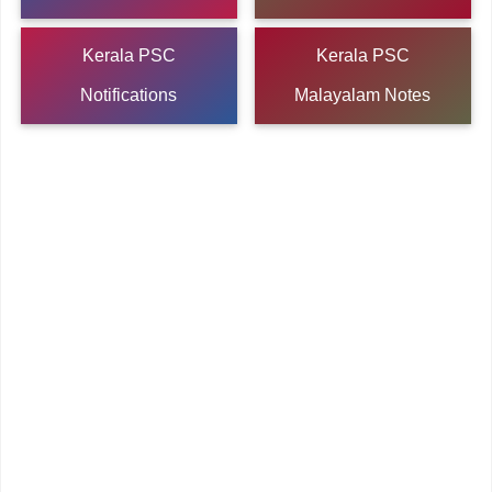
Kerala PSC
Kerala PSC
Notifications
Malayalam Notes