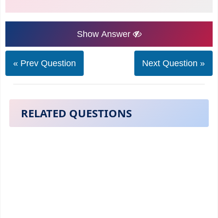
Show Answer
« Prev Question
Next Question »
RELATED QUESTIONS