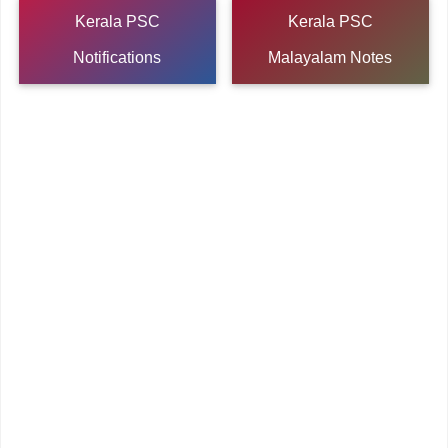
Kerala PSC
Kerala PSC
Notifications
Malayalam Notes