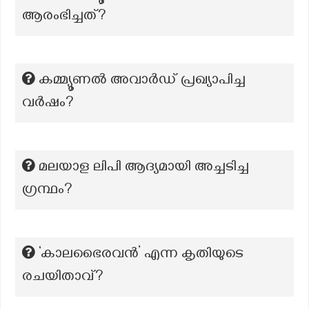
ആരംഭിച്ചത്?
കമ്മ്യൂണൽ അവാർഡ് പ്രഖ്യാപിച്ച
വർഷം?
മലയാള ലിപി ആദ്യമായി അച്ചടിച്ച
ഗ്രന്ഥം?
‘കാലഭൈരവൻ’ എന്ന കൃതിയുടെ
രചയിതാവ്?