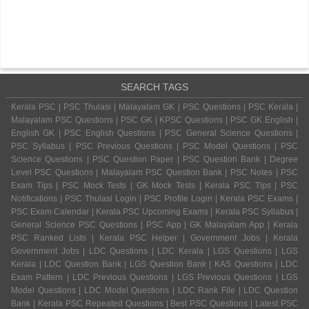
SEARCH TAGS
Kerala PSC | PSC Thulasi | Malayalam GK | PSC Questions | PSC Kerala |
Malayalam PSC Questions | PSC GK | KPSC Questions | PSC GK English |
English GK | PSC English Questions | PSC General Science Questions |
PSC Syllabus | PSC Previous Questions | PSC Model Questions | PSC
Science Questions | PSC Question Paper | PSC Question Bank | Degree
Level PSC Questions | Malayalam PSC Question Bank | PSC Notes | PSC
Exam Tips | PSC Mock Tests | GK Mock Tests | Kerala PSC Tips | PSC
Notifications | PSC Thulasi Login | PSC Profile Login | Kerala PSC Exams |
PSC Exam Calendar | Kerala PSC Upcoming Exams | Kerala PSC Syllabus |
General Science PSC Questions | PSC App | GK Malayalam App | Kerala
PSC Ranked Lists | Kerala PSC Helper | Government Jobs | Kerala
Government Jobs | LDC Questions | LDC Kerala | LGS Questions | LGS
Kerala | LDC Question Bank | LGS Question Bank | KAS Questions | LDC
Exam Pattern | LDC Previous Questions | LGS Previous Questions | LGS
Model Questions | LDC Model Questions | LDC Rank File | LDC Question
Bank | Kerala PSC Repeated Questions | Best PSC Questions | Latest PSC