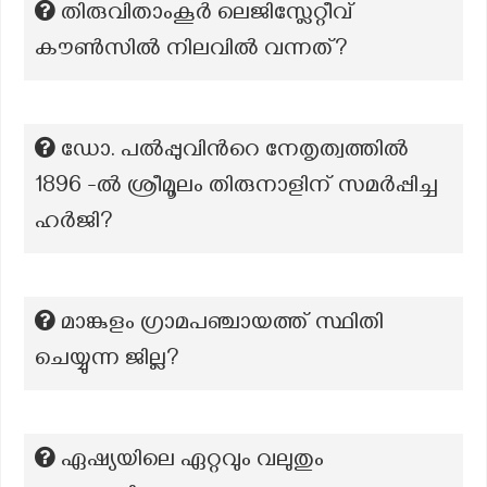
തിരുവിതാംകൂർ ലെജിസ്ലേറ്റീവ്
കൗൺസിൽ നിലവിൽ വന്നത്?
ഡോ. പല്‍പ്പുവിന്‍റെ നേതൃത്വത്തില്‍
1896 -ല്‍ ശ്രീമൂലം തിരുനാളിന് സമര്‍പ്പിച്ച
ഹര്‍ജി?
മാങ്കുളം ഗ്രാമപഞ്ചായത്ത് സ്ഥിതി
ചെയ്യുന്ന ജില്ല?
ഏഷ്യയിലെ ഏറ്റവും വലുതും