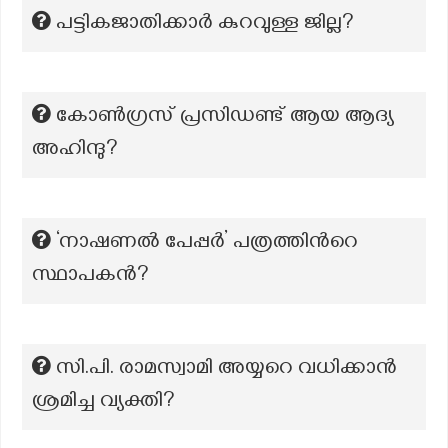
പട്ടികജാതിക്കാർ കുറവുള്ള ജില്ല?
കോൺഗ്രസ് പ്രസിഡണ്ട് ആയ ആദ്യ
അഹിന്ദു?
‘നാഷണൽ പേപ്പർ’ പത്രത്തിന്‍റെ
സ്ഥാപകന്‍?
സി.പി. രാമസ്വാമി അയ്യറെ വധിക്കാൻ
ശ്രമിച്ച വ്യക്തി?