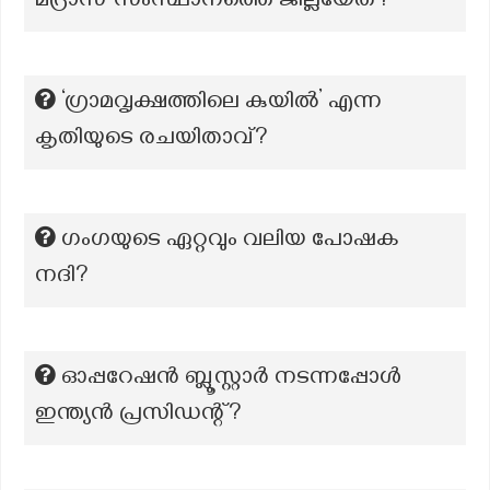
മദ്രാസ് സംസ്ഥാനത്തെ ജില്ലയേത്?
‘ഗ്രാമവൃക്ഷത്തിലെ കുയിൽ’ എന്ന
കൃതിയുടെ രചയിതാവ്?
ഗംഗയുടെ ഏറ്റവും വലിയ പോഷക
നദി?
ഓപ്പറേഷൻ ബ്ലൂസ്റ്റാർ നടന്നപ്പോൾ
ഇന്ത്യൻ പ്രസിഡന്റ്?