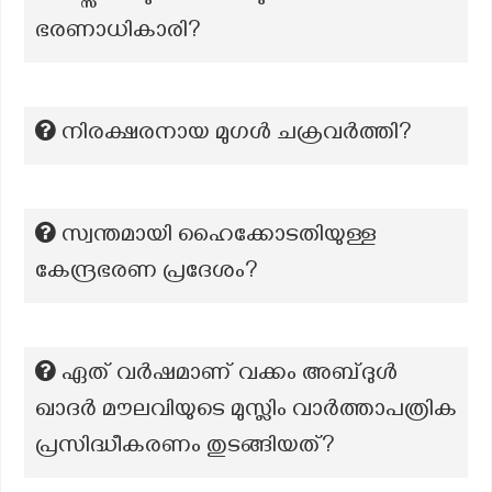
ഭരണാധികാരി?
നിരക്ഷരനായ മുഗൾ ചക്രവർത്തി?
സ്വന്തമായി ഹൈക്കോടതിയുള്ള
കേന്ദ്രഭരണ പ്രദേശം?
ഏത് വർഷമാണ് വക്കം അബ്ദുൾ
ഖാദർ മൗലവിയുടെ മുസ്ലിം വാർത്താപത്രിക
പ്രസിദ്ധീകരണം തുടങ്ങിയത്?