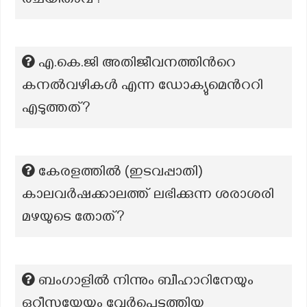
രചയിതാവ്?
എ.കെ.ജി അതിജീവനത്തിന്‍റെ
കനല്‍വഴികള്‍ എന്ന ‍ഡോക്യുമെന്‍ററി
എടുത്തത്?
കേരളത്തില്‍ (ഇടവപ്പാതി)
കാലവര്‍ഷക്കാലത്ത് ലഭിക്കുന്ന ശരാശരി
മഴയുടെ തോത്?
ബംഗാളിൽ നിന്നും ബീഹാറിനേയും
ഒറീസ്സയേയും വേർപെടുത്തിയ