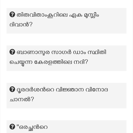
തിരുവിതാംകൂറിലെ ഏക മുസ്ലീം
ദിവാൻ?
ബാണാസുര സാഗർ ഡാം സ്ഥിതി
ചെയ്യുന്ന കേരളത്തിലെ നദി?
ദൂരദര്‍ശന്‍റെ വിജ്ഞാന വിനോദ
ചാനല്‍?
''ഒരച്ഛന്‍റെ