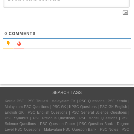
0
COMMENTS
SEARCH TAGS
Kerala PSC | PSC Thulasi | Malayalam GK | PSC Questions | PSC Kerala |
Malayalam PSC Questions | PSC GK | KPSC Questions | PSC GK English |
English GK | PSC English Questions | PSC General Science Questions |
PSC Syllabus | PSC Previous Questions | PSC Model Questions | PSC
Science Questions | PSC Question Paper | PSC Question Bank | Degree
Level PSC Questions | Malayalam PSC Question Bank | PSC Notes | PSC