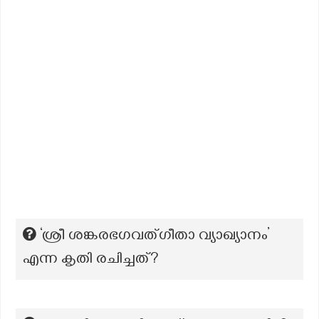
‘ശ്രീ ശങ്കരഭഗവത്ഗീതാ വ്യാഖ്യാനം’
എന്ന കൃതി രചിച്ചത്?