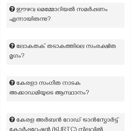
ഈഴവ മെമ്മോറിയൽ സമർപ്പണം
എന്നായിരുന്നു?
ലോകതക് തടാകത്തിലെ സംരക്ഷിത
മൃഗം?
കേരളാ സംഗീത നാടക
അക്കാഡമിയുടെ ആസ്ഥാനം?
കേരള അർബൻ റോഡ് ട്രാൻസ്പോർട്ട്
കോർപ്പറേഷൻ (KURTC) നിലവിൽ