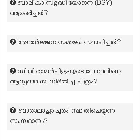
ബാലികാ സമൃദ്ധി യോജന (BSY)
ആരംഭിച്ചത്?
‘അന്തർജ്ജന സമാജം’ സ്ഥാപിച്ചത്?
സി.വി.രാമന്‍പിള്ളയുടെ നോവലിനെ
ആസ്പദമാക്കി നിര്‍മ്മിച്ച ചിത്രം?
‘ബാരാലാച്ലാ ചുരം’ സ്ഥിതിചെയ്യുന്ന
സംസ്ഥാനം?