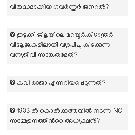
വിരുദ്ധമാക്കിയ ഗവർണ്ണർ ജനറൽ?
ഇടുക്കി ജില്ലയിലെ മറയൂർ,കീഴാന്തൂർ
വില്ലേജുകളിലായി വ്യാപിച്ചു കിടക്കുന്ന
വന്യജീവി സങ്കേതമേത്?
കവി രാജാ എന്നറിയപ്പെടുന്നത്?
1933 ല്‍ കൊൽക്കത്തയില്‍ നടന്ന INC
സമ്മേളനത്തിന്‍റെ അധ്യക്ഷന്‍?