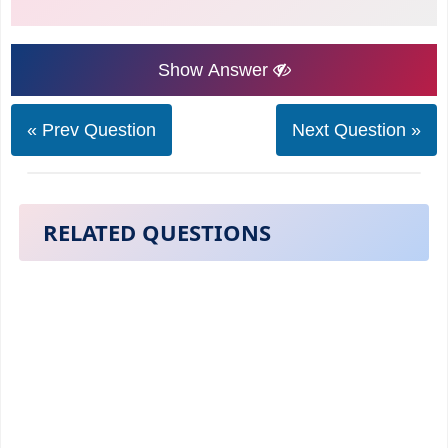
Show Answer
« Prev Question
Next Question »
RELATED QUESTIONS