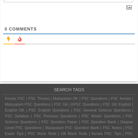
0
COMMENTS
SEARCH TAGS
Kerala PSC | PSC Thulasi | Malayalam GK | PSC Questions | PSC Kerala |
Malayalam PSC Questions | PSC GK | KPSC Questions | PSC GK English |
English GK | PSC English Questions | PSC General Science Questions |
PSC Syllabus | PSC Previous Questions | PSC Model Questions | PSC
Science Questions | PSC Question Paper | PSC Question Bank | Degree
Level PSC Questions | Malayalam PSC Question Bank | PSC Notes | PSC
Exam Tips | PSC Mock Tests | GK Mock Tests | Kerala PSC Tips | PSC