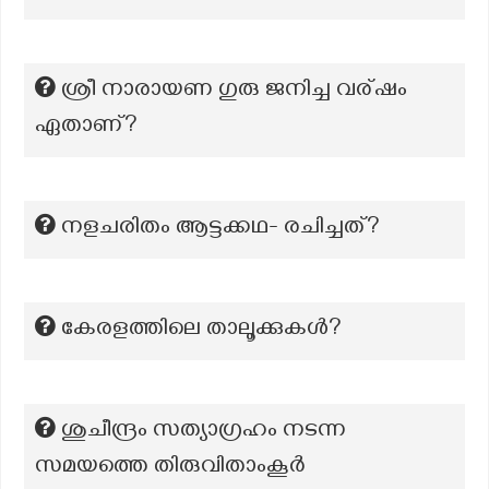
ശ്രീ നാരായണ ഗുരു ജനിച്ച വര്ഷം
ഏതാണ്?
നളചരിതം ആട്ടക്കഥ- രചിച്ചത്?
കേരളത്തിലെ താലൂക്കുകൾ?
ശുചീന്ദ്രം സത്യാഗ്രഹം നടന്ന
സമയത്തെ തിരുവിതാംകൂർ