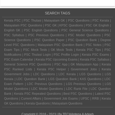
SEARCH TAGS
Kerala PSC | PSC Thulasi | Malayalam GK | PSC Questions | PSC Kerala |
Malayalam PSC Questions | PSC GK | KPSC Questions | PSC GK English |
English GK | PSC English Questions | PSC General Science Questions |
PSC Syllabus | PSC Previous Questions | PSC Model Questions | PSC
Science Questions | PSC Question Paper | PSC Question Bank | Degree
Level PSC Questions | Malayalam PSC Question Bank | PSC Notes | PSC
Exam Tips | PSC Mock Tests | GK Mock Tests | Kerala PSC Tips | PSC
Notifications | PSC Thulasi Login | PSC Profile Login | Kerala PSC Exams |
PSC Exam Calendar | Kerala PSC Upcoming Exams | Kerala PSC Syllabus |
General Science PSC Questions | PSC App | GK Malayalam App | Kerala
PSC Ranked Lists | Kerala PSC Helper | Government Jobs | Kerala
Government Jobs | LDC Questions | LDC Kerala | LGS Questions | LGS
Kerala | LDC Question Bank | LGS Question Bank | KAS Questions | LDC
Exam Pattern | LDC Previous Questions | LGS Previous Questions | LGS
Model Questions | LDC Model Questions | LDC Rank File | LDC Question
Bank | Kerala PSC Repeated Questions | Best PSC Questions | Latest PSC
Questions | Current Affairs | Government Job Exams | UPSC | RRB | Kerala
GK Questions | Kerala Questions | Malayalam Questions
Copyright © 2016 - 2023 | By
TECHAntena
&
Adeeb