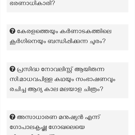
ഭരണാധികാരി?
കേരളത്തെയും കർണാടകത്തിലെ
കൂർഗിനെയും ബന്ധിപ്പിക്കുന്ന ചുരം?
പ്രസിദ്ധ നോവലിസ്റ്റ് ആയിരുന്ന
സി.മാധവപിള്ള കഥയും സംഭാഷണവും
രചിച്ച ആദ്യ കാല മലയാള ചിത്രം?
അസാധാരണ മനുഷ്യൻ എന്ന്
ഗോപാലകൃഷ്ണ ഗോഖലെയെ