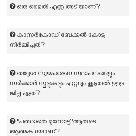
ഒരു മൈൽ എത്ര അടിയാണ്?
കാസർകോഡ്‌ ബേക്കൽ കോട്ട
നിർമ്മിച്ചത്?
തദ്ദേശ സ്വയംഭരണ സ്ഥാപനങ്ങളും
സർക്കാർ സ്കൂളുകളും ഏറ്റവും കൂടുതൽ ഉള്ള
ജില്ല ഏത്?
"പതറാതെ മുന്നോട്ട്"ആരുടെ
ആത്മകഥയാണ്?