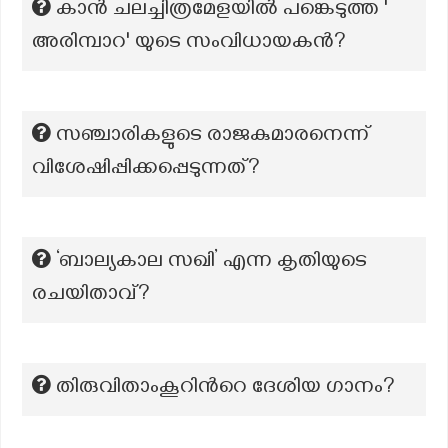
കാന്‍ ചലച്ചിത്രമേളയില്‍ പങ്കെടുത്ത '
അരിമ്പാറ' യുടെ സംവിധായകന്‍?
സഞ്ചാരികളുടെ രാജകുമാരനെന്ന്
വിശേഷിപ്പിക്കപ്പെടുന്നത്?
‘ബാല്യകാല സഖി’ എന്ന കൃതിയുടെ
രചയിതാവ്?
തിരുവിതാംകൂറിന്‍റെ ദേശിയ ഗാനം?