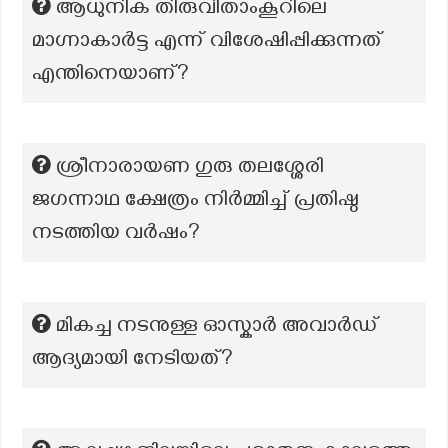
ആധുനിക തിരുവിതാംകൂറിലെ
മാഗ്നാകാർട്ട എന്ന് വിശേഷിപ്പിക്കുന്നത്
എന്തിനെയാണ്?
ശ്രീനാരായണ ഗുരു തലശ്ശേരി
ജഗന്നാഥ ക്ഷേത്രം നിർമ്മിച്ച് പ്രതിഷ്ഠ
നടത്തിയ വർഷം?
മികച്ച നടനുള്ള ഓസ്കാർ അവാർഡ്
ആദ്യമായി നേടിയത്?