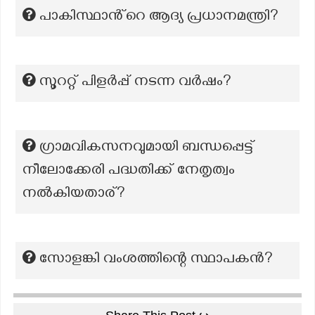
പാകിസ്ഥാൻ്റെ ആദ്യ പ്രധാനമന്ത്രി?
സൂററ്റ് പിളർപ്പ് നടന്ന വർഷം?
ഗ്രാമവികസനവുമായി ബന്ധപ്പെട്ട്
നീലോക്കേരി പദ്ധതിക്ക് നേതൃത്വം
നൽകിയതാര്?
സോളങ്കി വംശത്തിന്റെ സ്ഥാപകൻ?