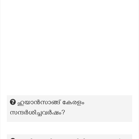
ഹുയാൻസാങ്ങ് കേരളം
സന്ദർശിച്ചവർഷം?