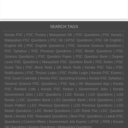
SEARCH TAGS
Kerala PSC | PSC Thulasi | Malayalam GK | PSC Questions | PSC Kerala |
Malayalam PSC Questions | PSC GK | KPSC Questions | PSC GK English |
English GK | PSC English Questions | PSC General Science Questions |
PSC Syllabus | PSC Previous Questions | PSC Model Questions | PSC
Science Questions | PSC Question Paper | PSC Question Bank | Degree
Level PSC Questions | Malayalam PSC Question Bank | PSC Notes | PSC
Exam Tips | PSC Mock Tests | GK Mock Tests | Kerala PSC Tips | PSC
Notifications | PSC Thulasi Login | PSC Profile Login | Kerala PSC Exams |
PSC Exam Calendar | Kerala PSC Upcoming Exams | Kerala PSC Syllabus |
General Science PSC Questions | PSC App | GK Malayalam App | Kerala
PSC Ranked Lists | Kerala PSC Helper | Government Jobs | Kerala
Government Jobs | LDC Questions | LDC Kerala | LGS Questions | LGS
Kerala | LDC Question Bank | LGS Question Bank | KAS Questions | LDC
Exam Pattern | LDC Previous Questions | LGS Previous Questions | LGS
Model Questions | LDC Model Questions | LDC Rank File | LDC Question
Bank | Kerala PSC Repeated Questions | Best PSC Questions | Latest PSC
Questions | Current Affairs | Government Job Exams | UPSC | RRB | Kerala
GK Questions | Kerala Questions | Malayalam Questions