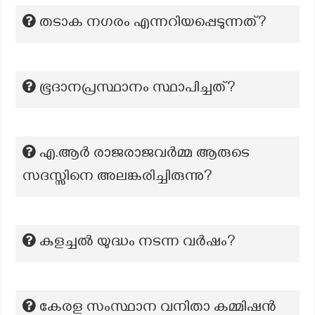
തടാക നഗരം എന്നറിയപ്പെടുന്നത്?
ഭൂദാനപ്രസ്ഥാനം സ്ഥാപിച്ചത്?
എ.ആർ രാജരാജവർമ്മ ആരുടെ
സദസ്സിനെ അലങ്കരിച്ചിരുന്നു?
കുളച്ചൽ യുദ്ധം നടന്ന വർഷം?
കേരള സംസ്ഥാന വനിതാ കമ്മിഷൻ