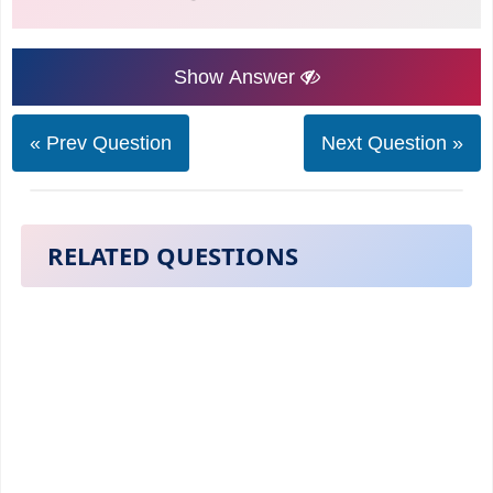
Show Answer
« Prev Question
Next Question »
RELATED QUESTIONS