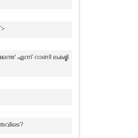
്>
നു' എന്ന് റാണി ലക്ഷ്മി
നതെവിടെ?