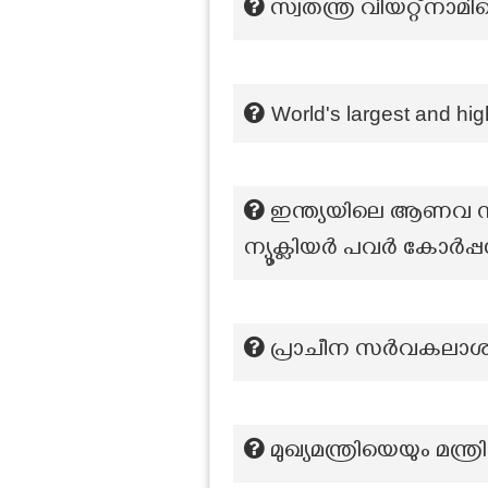
സ്വതന്ത്ര വിയറ്റ്നാമ
World's largest and hig
ഇന്ത്യയിലെ ആണവ സ്ഥാ
ന്യൂക്ലിയർ പവർ കോർപ്
പ്രാചീന സർവകലാശാല
മുഖ്യമന്ത്രിയെയും മന്