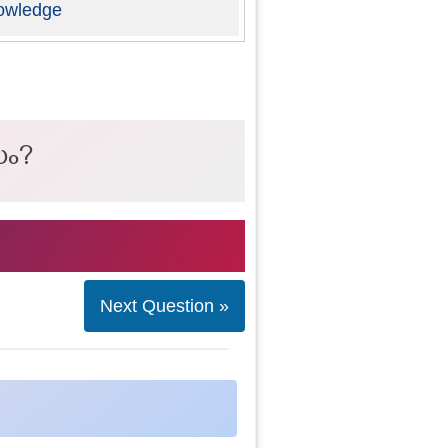
owledge
ധം?
Next Question »