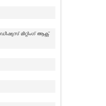
യസ് മീറ്റിംഗ് ആക്റ്റ്