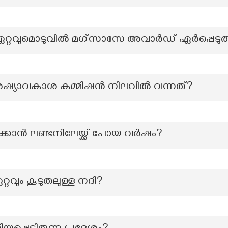
റ്റവുമൊടുവിൽ മഗ്‌സാസേ അവാർഡ് ഏർപ്പെടുത
ഷ്യാവകാശ കമ്മിഷൻ നിലവിൽ വന്നത്?
ക്കാൻ ലണ്ടനിലേയ്ക്ക് പോയ വർഷം?
റവും കൂടുതലുള്ള നദി?