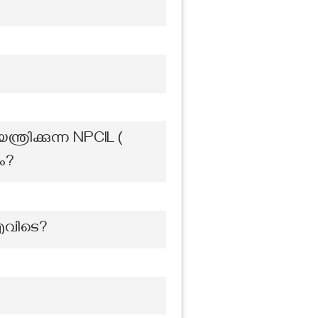
രിക്കുന്ന NPCIL (
ം?
എവിടെ?