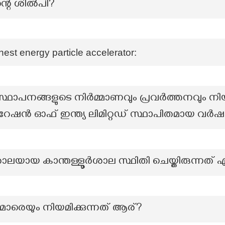
ിന്റെ ശിൽപി?
hest energy particle accelerator:
പനങ്ങളുടെ നിർമ്മാണവും പ്രവർത്തനവും നിയന്ത്
പറേഷൻ ഓഫ് ഇന്ത്യ ലിമിറ്റഡ് സ്ഥാപിതമായ വർഷ
യായ കാന്തള്ളൂർശാല സ്ഥിതി ചെയ്തിരുന്നത് 
ത്രിമാരെയും നിയമിക്കുന്നത് ആര്?