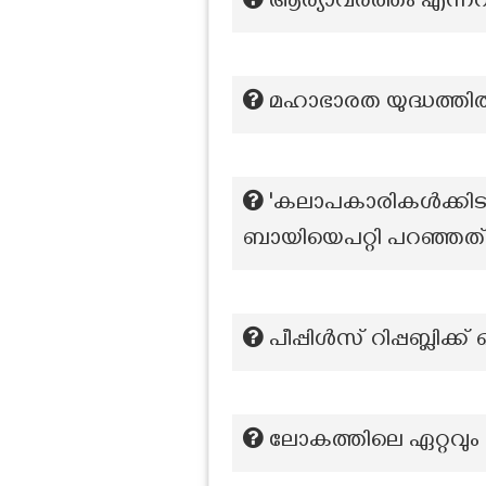
ആര്യാവർത്തം എന്നറിയ
മഹാഭാരത യുദ്ധത്ത
'കലാപകാരികൾക്കിടയില
ബായിയെപറ്റി പറഞ്ഞത
പീപ്പിൾസ് റിപ്പബ്ല
ലോകത്തിലെ ഏറ്റവും പ