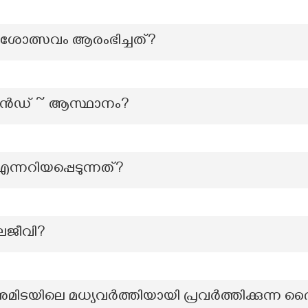
േശോത്സവം ആരംഭിച്ചത്?
ൻഡ് ~ ആസ്ഥാനം?
ന്നറിയപ്പെടുന്നത്?
ലജീവി?
ുമിടയിലെ മധ്യവർത്തിയായി പ്രവർത്തിക്കുന്ന 