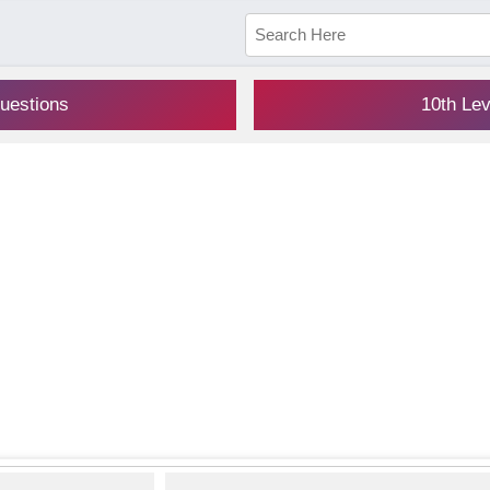
uestions
10th Le