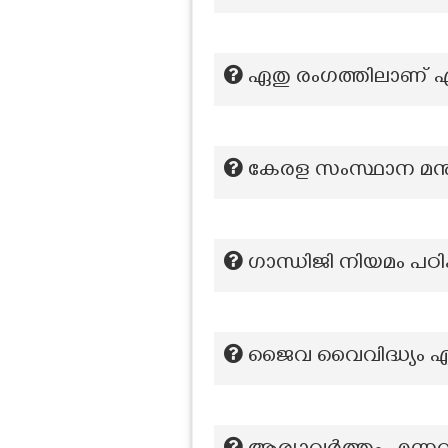
ഏതു രംഗത്തിലാണ് ഏ
കേരള സംസ്ഥാന മനു
ഗാന്ധിജി നിയമം പഠി
ജൈവ വൈവിദ്ധ്യം ഏറ്