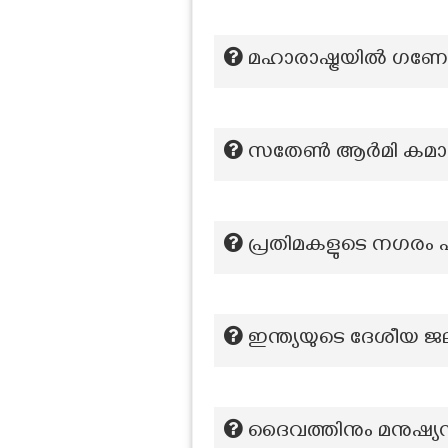
മഹാരാഷ്ട്രയിൽ ഗണ
സതേൺ ആർമി കമാ
പ്രതിമകളുടെ നഗരം എ
ഇന്ത്യയുടെ ദേശീയ ജ
ദൈവത്തിനും മനുഷ്യന