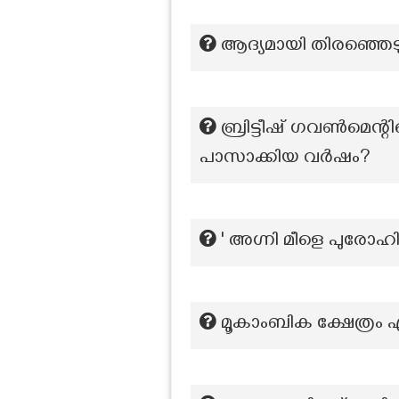
ആദ്യമായി തിരഞ്ഞെട
ബ്രിട്ടീഷ് ഗവൺമെന്റ
പാസാക്കിയ വർഷം?
' അഗ്നി മീളെ പുരോഹ
മൂകാംബിക ക്ഷേത്രം