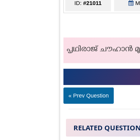
ID:
#21011
Ma
പൃഥിരാജ് ചൗഹാൻ മു
« Prev Question
RELATED QUESTIO