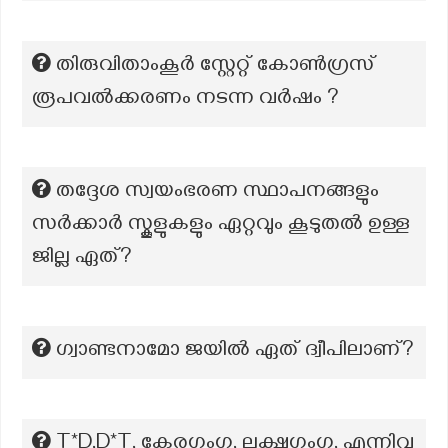
തിരുവിതാംകൂർ സ്റ്റേറ്റ് കോൺഗ്രസ്
രൂപവൽക്കരണം നടന്ന വർഷം ?
തദ്ദേശ സ്വയംഭരണ സ്ഥാപനങ്ങളും
സർക്കാർ സ്കൂളുകളും ഏറ്റവും കൂടുതൽ ഉള്ള
ജില്ല ഏത്?
ഗ്വാണ്ടനാമോ ജയിൽ ഏത് ദ്വീപിലാണ്?
T*D,D*T, കേരഗംഗ, ലക്ഷഗംഗ, എന്നിവ