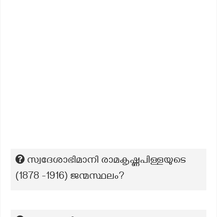
സ്വദേശാഭിമാനി രാമകൃഷ്ണപിള്ളയുടെ
(1878 -1916) ജന്മസ്ഥലം?