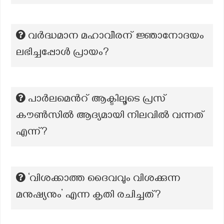
വർദ്ധമാന മഹാവീരന് ജ്ഞാനോദയം
ലഭിച്ചപ്പോൾ പ്രായം?
പാർലമെൻറ് ആക്ടിലൂടെ പ്രസ്
കൗൺസിൽ ആദ്യമായി നിലവിൽ വന്നത്
എന്ന്?
‘വിശക്കാത്ത ദൈവവും വിശക്കുന്ന
മനുഷ്യനും’ എന്ന കൃതി രചിച്ചത്?