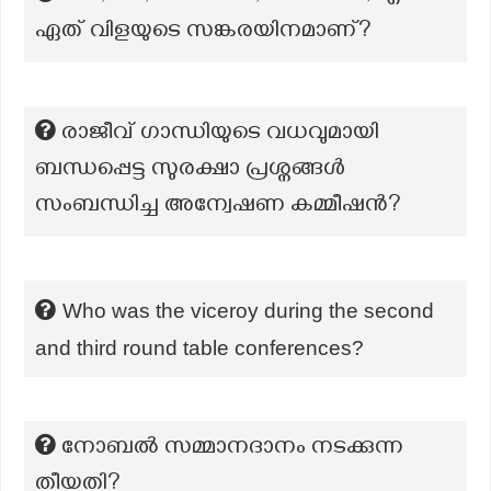
ഏത് വിളയുടെ സങ്കരയിനമാണ്?
രാജീവ് ഗാന്ധിയുടെ വധവുമായി
ബന്ധപ്പെട്ട സുരക്ഷാ പ്രശ്നങ്ങൾ
സംബന്ധിച്ച അന്വേഷണ കമ്മീഷന്‍?
Who was the viceroy during the second
and third round table conferences?
നോബൽ സമ്മാനദാനം നടക്കുന്ന
തീയതി?