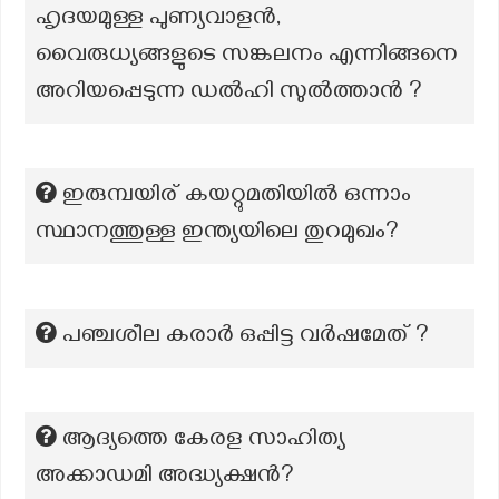
ഹൃദയമുള്ള പുണ്യവാളൻ,
വൈരുധ്യങ്ങളുടെ സങ്കലനം എന്നിങ്ങനെ
അറിയപ്പെടുന്ന ഡൽഹി സുൽത്താൻ ?
ഇരുമ്പയിര് കയറ്റുമതിയിൽ ഒന്നാം
സ്ഥാനത്തുള്ള ഇന്ത്യയിലെ തുറമുഖം?
പഞ്ചശീല കരാർ ഒപ്പിട്ട വർഷമേത് ?
ആദ്യത്തെ കേരള സാഹിത്യ
അക്കാഡമി അദ്ധ്യക്ഷൻ?