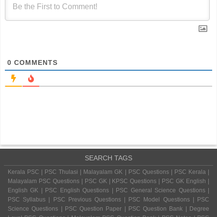
0
COMMENTS
SEARCH TAGS
Kerala PSC | PSC Thulasi | Malayalam GK | PSC Questions | PSC Kerala |
Malayalam PSC Questions | PSC GK | KPSC Questions | PSC GK English |
English GK | PSC English Questions | PSC General Science Questions |
PSC Syllabus | PSC Previous Questions | PSC Model Questions | PSC
Science Questions | PSC Question Paper | PSC Question Bank | Degree