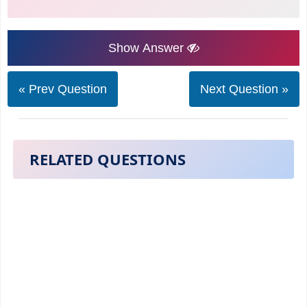
Show Answer
« Prev Question
Next Question »
RELATED QUESTIONS