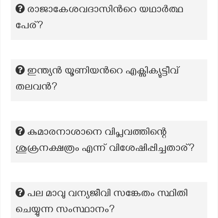
രാജാകേശവദാസിന്‍റെ യഥാർത്ഥ
പേര്?
ഇന്ത്യൻ യൂണിയൻറെ എക്സിക്യുട്ടീവ്
തലവൻ?
കുമാരനാശാനെ വിപ്ലവത്തിന്റെ
ശുക്രനക്ഷത്രം എന്ന് വിശേഷിപ്പിച്ചതാര്?
പല മാവു വന്യജീവി സങ്കേതം സ്ഥിതി
ചെയ്യുന്ന സംസ്ഥാനം?