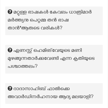
മറ്റുള്ള ഭാഷകൾ കേവലം ധാത്രിമാർ
മർത്ത്യനു പെറ്റമ്മ തൻ ഭാഷ
താൻ"ആരുടെ വരികൾ?
ഏണസ്റ്റ് ഹെമിങ്‌വേയുടെ മണി
മുഴങ്ങുന്നതാർക്കുവേണ്ടി എന്ന കൃതിയുടെ
പശ്ചാത്തലം?
ദാദാസാഹിബ് ഫാൽക്കെ
അവാർഡിനർഹനായ ആദ്യ മലയാളി?