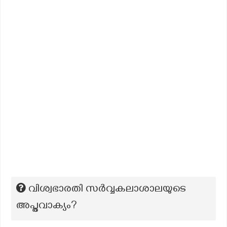
വിശ്വഭാരതി സർവ്വകലാശാലയുടെ
അപ്തവാക്യം?