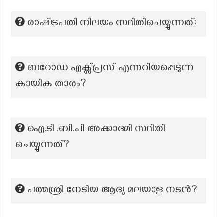
രാഷ്‌ട്രപതി നിലയം സ്ഥിതിചെയ്യുന്നത്:
ബറോഡ എക്സ്പ്രസ് എന്നറിയപ്പെടുന്ന
കായിക താരം?
ഐ.ടി .ബി.പി അക്കാദമി സ്ഥിതി
ചെയ്യുന്നത്?
പത്മശ്രീ നേടിയ ആദ്യ മലയാള നടൻ?