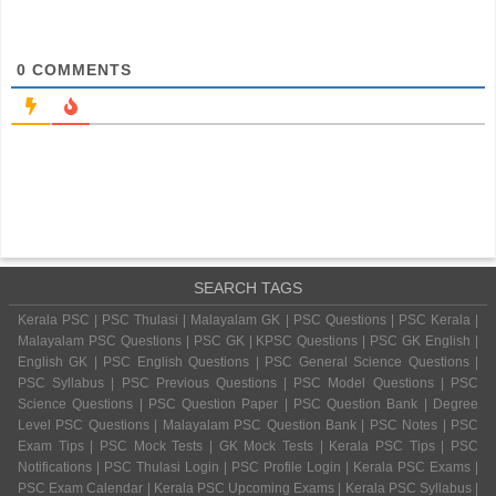
0
COMMENTS
SEARCH TAGS
Kerala PSC | PSC Thulasi | Malayalam GK | PSC Questions | PSC Kerala |
Malayalam PSC Questions | PSC GK | KPSC Questions | PSC GK English |
English GK | PSC English Questions | PSC General Science Questions |
PSC Syllabus | PSC Previous Questions | PSC Model Questions | PSC
Science Questions | PSC Question Paper | PSC Question Bank | Degree
Level PSC Questions | Malayalam PSC Question Bank | PSC Notes | PSC
Exam Tips | PSC Mock Tests | GK Mock Tests | Kerala PSC Tips | PSC
Notifications | PSC Thulasi Login | PSC Profile Login | Kerala PSC Exams |
PSC Exam Calendar | Kerala PSC Upcoming Exams | Kerala PSC Syllabus |