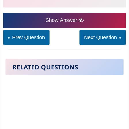
Show Answer
« Prev Question
Next Question »
RELATED QUESTIONS