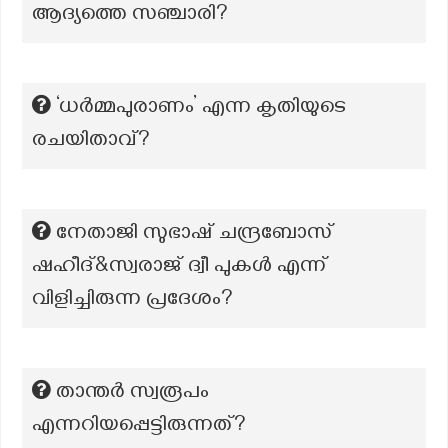
ആദ്യത്തെ സഞ്ചാരി?
‘ധർമ്മപുരാണം’ എന്ന കൃതിയുടെ
രചയിതാവ്?
നേതാജി സുഭാഷ് ചന്ദ്രബോസ്
ഷഹീദ്&സ്വരാജ് ദ്വീ പുകൾ എന്ന്
വിളിച്ചിരുന്ന പ്രദേശം?
താന്തർ സ്വരൂപം
എന്നറിയപ്പെട്ടിരുന്നത്?