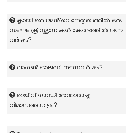
ക്നായി തൊമ്മൻ്റെ നേതൃത്വത്തിൽ ഒരു
സംഘം ക്രിസ്ത്യാനികൾ കേരളത്തിൽ വന്ന
വർഷം?
വാഗൺ ട്രാജഡി നടന്നവർഷം?
രാജീവ് ഗാന്ധി അന്താരാഷ്ട്ര
വിമാനത്താവളം?