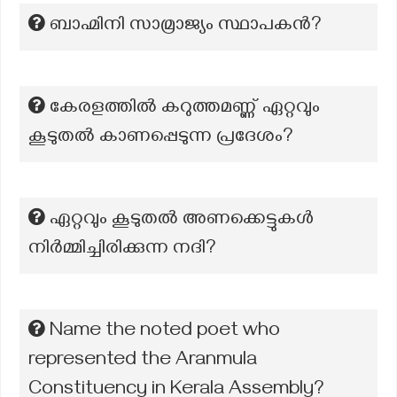
ബാഹ്മിനി സാമ്രാജ്യം സ്ഥാപകന്‍?
കേരളത്തിൽ കറുത്തമണ്ണ് ഏറ്റവും
കൂടുതൽ കാണപ്പെടുന്ന പ്രദേശം?
ഏറ്റവും കൂടുതൽ അണക്കെട്ടുകൾ
നിർമ്മിച്ചിരിക്കുന്ന നദി?
Name the noted poet who
represented the Aranmula
Constituency in Kerala Assembly?