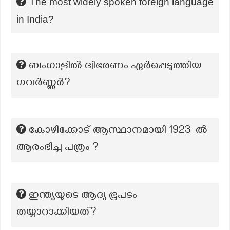
The most widely spoken foreign language
in India?
ബംഗാളിൽ ദ്വിഭരണം ഏർപ്പെടുത്തിയ
ഗവർണ്ണർ?
കോഴിക്കോട് ആസ്ഥാനമായി 1923-ൽ
ആരംഭിച്ച പത്രം ?
ഇന്ത്യയുടെ ആദ്യ ഭൂപടം
തയ്യാറാക്കിയത്?