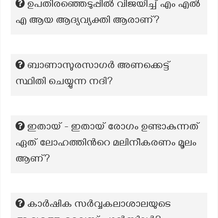
ഉപതിരഞ്ഞെടുപ്പിൽ വിജയിച്ച് എം എൽ
എ ആയ ആദ്യവ്യക്തി ആരാണ്?
ബാണാസുരസാഗർ അണക്കെട്ട്
സ്ഥിതി ചെയ്യുന്ന നദി?
ഇതായ് - ഇതായ് രോഗം ഉണ്ടാകുന്നത്
ഏത് ലോഹത്തിൻറെ മലിനീകരണം മൂലം
ആണ്?
കാർഷിക സർവ്വകലാശാലയുടെ