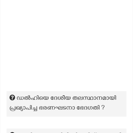
ഡൽഹിയെ ദേശീയ തലസ്ഥാനമായി
പ്രഖ്യാപിച്ച ഭരണഘടനാ ഭേദഗതി ?