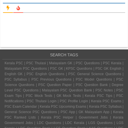
SEARCH TAGS
Kerala PSC | PSC Thulasi | Malayalam GK | PSC Questions | PSC Kerala |
Malayalam PSC Questions | PSC GK | KPSC Questions | PSC GK English |
English GK | PSC English Questions | PSC General Science Questions |
PSC Syllabus | PSC Previous Questions | PSC Model Questions | PSC
Science Questions | PSC Question Paper | PSC Question Bank | Degree
Level PSC Questions | Malayalam PSC Question Bank | PSC Notes | PSC
Exam Tips | PSC Mock Tests | GK Mock Tests | Kerala PSC Tips | PSC
Notifications | PSC Thulasi Login | PSC Profile Login | Kerala PSC Exams |
PSC Exam Calendar | Kerala PSC Upcoming Exams | Kerala PSC Syllabus |
General Science PSC Questions | PSC App | GK Malayalam App | Kerala
PSC Ranked Lists | Kerala PSC Helper | Government Jobs | Kerala
Government Jobs | LDC Questions | LDC Kerala | LGS Questions | LGS