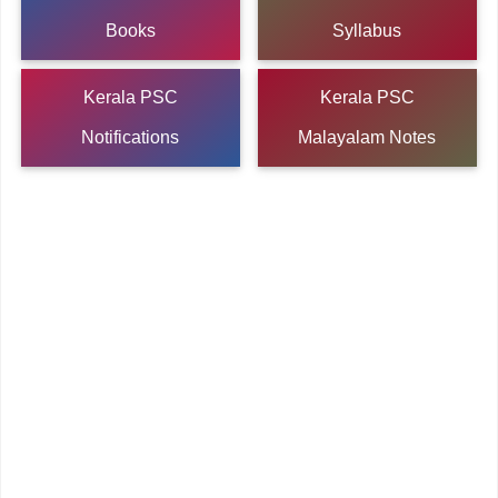
Books
Syllabus
Kerala PSC
Kerala PSC
Notifications
Malayalam Notes