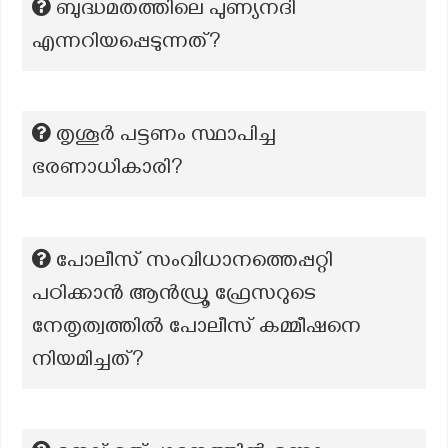
ബുദ്ധമതത്തിലെ പുണ്യനദി
എന്നറിയപ്പെടുന്നത്?
തൃശൂർ പട്ടണം സ്ഥാപിച്ച
ഭരണാധികാരി?
പോലീസ് സംവിധാനത്തെപ്പറ്റി
പഠിക്കാൻ ആൻഡ്രൂ ഫ്രേസറുടെ
നേതൃത്വത്തിൽ പോലീസ് കമ്മീഷനെ
നിയമിച്ചത്?