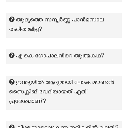
ആദ്യത്തെ സമ്പൂർണ്ണ പാൻമസാല
രഹിത ജില്ല?
എ.കെ ഗോപാലന്‍റെ ആത്മകഥ?
ഇന്ത്യയിൽ ആദ്യമായി ലോക മൗണ്ടൻ
സൈക്ലിങ് വേദിയായത് ഏത്
പ്രദേശമാണ്?