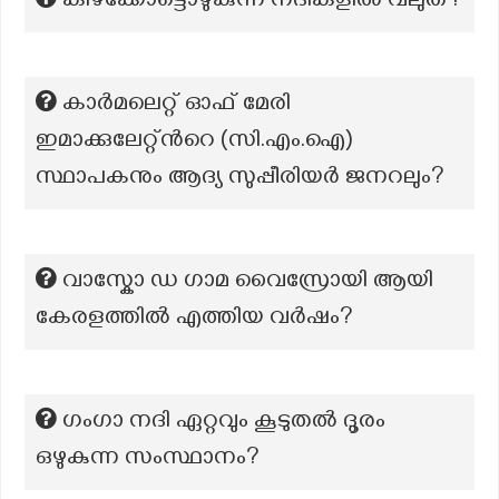
കിഴക്കോട്ടൊഴുകുന്ന നദികളില്‍ വലുത്?
കാര്‍‍മലെറ്റ് ഓഫ് മേരി
ഇമാക്കുലേറ്റ്ന്‍റെ (സി.എം.ഐ)
സ്ഥാപകനും ആദ്യ സുപ്പീരിയര്‍ ജനറലും?
വാസ്കോ ഡ ഗാമ വൈസ്രോയി ആയി
കേരളത്തിൽ എത്തിയ വർഷം?
ഗംഗാ നദി ഏറ്റവും കൂടുതല്‍ ദൂരം
ഒഴുകുന്ന സംസ്ഥാനം?