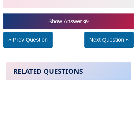
Show Answer
« Prev Question
Next Question »
RELATED QUESTIONS