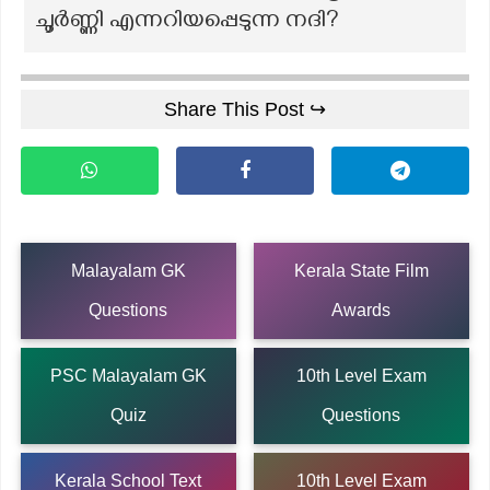
ചൂര്‍ണ്ണി എന്നറിയപ്പെടുന്ന നദി?
Share This Post ↪
Malayalam GK
Kerala State Film
Questions
Awards
PSC Malayalam GK
10th Level Exam
Quiz
Questions
Kerala School Text
10th Level Exam