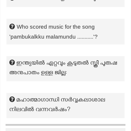
Who scored music for the song
'pambukalkku malamundu ...........'?
ഇന്ത്യയിൽ ഏറ്റവും കൂടുതൽ സ്ത്രീ പുരുഷ
അനുപാതം ഉള്ള ജില്ല:
മഹാത്മാഗാന്ധി സർവ്വകലാശാല
നിലവിൽ വന്നവർഷം?