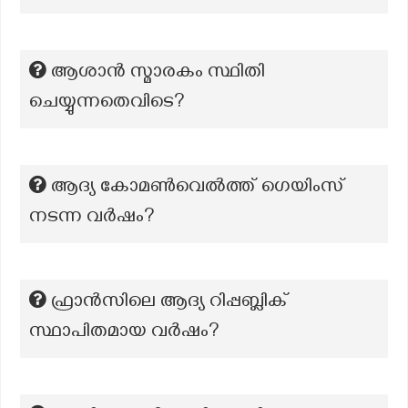
ആശാൻ സ്മാരകം സ്ഥിതി
ചെയ്യുന്നതെവിടെ?
ആദ്യ കോമൺവെൽത്ത് ഗെയിംസ്
നടന്ന വർഷം?
ഫ്രാൻസിലെ ആദ്യ റിപ്പബ്ലിക്
സ്ഥാപിതമായ വർഷം?