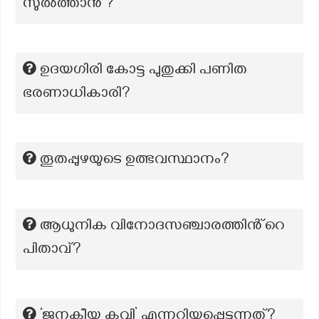
സുൽത്താൻ ?
ഉദയഗിരി കോട്ട പുതുക്കി പണിത
ഭരണാധികാരി?
തൂതപ്പുഴയുടെ ഉത്ഭവസ്ഥാനം?
ആധുനിക വിനോദസഞ്ചാരത്തിൻ്റെ
പിതാവ്?
‘ജനകീയ കവി’ എന്നറിയപ്പെടുന്നത്?