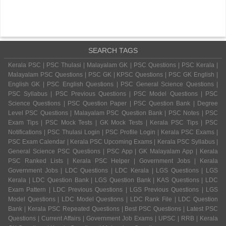
SEARCH TAGS
Kerala PSC | PSC Thulasi | Malayalam GK | PSC Questions | PSC Kerala |
Malayalam PSC Questions | PSC GK | KPSC Questions | PSC GK English |
English GK | PSC English Questions | PSC General Science Questions |
PSC Syllabus | PSC Previous Questions | PSC Model Questions | PSC
Science Questions | PSC Question Paper | PSC Question Bank | Degree
Level PSC Questions | Malayalam PSC Question Bank | PSC Notes | PSC
Exam Tips | PSC Mock Tests | GK Mock Tests | Kerala PSC Tips | PSC
Notifications | PSC Thulasi Login | PSC Profile Login | Kerala PSC Exams |
PSC Exam Calendar | Kerala PSC Upcoming Exams | Kerala PSC Syllabus |
General Science PSC Questions | PSC App | GK Malayalam App | Kerala
PSC Ranked Lists | Kerala PSC Helper | Government Jobs | Kerala
Government Jobs | LDC Questions | LDC Kerala | LGS Questions | LGS
Kerala | LDC Question Bank | LGS Question Bank | KAS Questions | LDC
Exam Pattern | LDC Previous Questions | LGS Previous Questions | LGS
Model Questions | LDC Model Questions | LDC Rank File | LDC Question
Bank | Kerala PSC Repeated Questions | Best PSC Questions | Latest PSC
Questions | Current Affairs | Government Job Exams | UPSC | RRB | Kerala