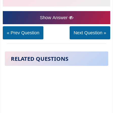
Show Answer
« Prev Question
Next Question »
RELATED QUESTIONS