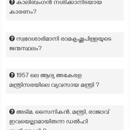
കാലിബംഗൻ നശിക്കാനിടയായ
കാരണം?
സ്വദേശാഭിമാനി രാമകൃഷ്ണപിള്ളയുടെ
ജന്മസ്ഥലം?
1957 ലെ ആദ്യ അകേരള
മന്ത്രിസഭയിലെ വ്യവസായ മന്ത്രി ?
അടിമ, സൈനികൻ, മന്ത്രി, രാജാവ്
ഇവയെല്ലാമായിരുന്ന ഡൽഹി