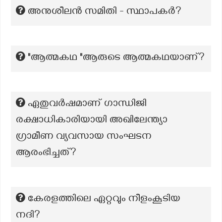
അനുശീലൻ സമിതി - സ്ഥാപകര്‍?
"ആത്മകഥ "ആരുടെ ആത്മകഥയാണ്?
ഏതുവർഷമാണ് ഗാന്ധിജി
രക്ഷാധികാരിയായി അഖിലേന്ത്യാ
ഗ്രാമീണ വ്യവസായ സംഘടന
ആരംഭിച്ചത്?
കേരളത്തിലെ ഏറ്റവും നീളംകൂടിയ
നദി?