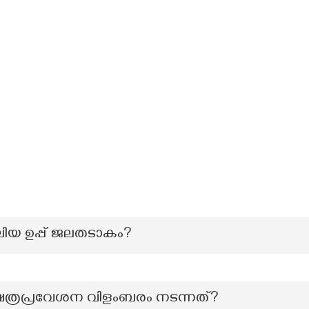
വലിയ ഉപ്പ് ജലതടാകം?
ഷേത്രപ്രവേശന വിളംബരം നടന്നത്?