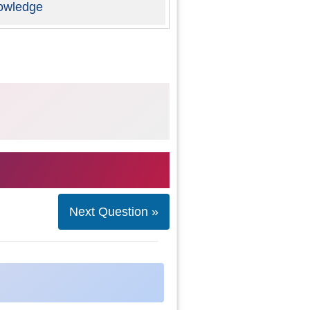
owledge
Next Question »