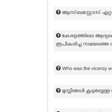
ആസ്ബസ്റ്റോസ് ഏറ്റവു
കേരളത്തിലെ ആദ്യത്
രൂപീകരിച്ച സമയത്തെ 
Who was the viceroy w
മുസ്ലീങ്ങൾ കൂടുതലുള്ള 