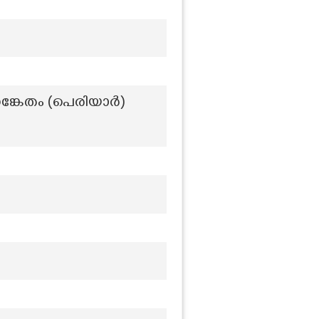
ങ്കേതം (പെരിയാർ)