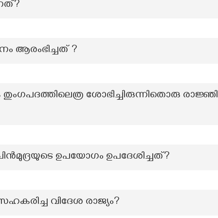
്നത്?
തനം ആരംഭിച്ചത് ?
ക തുംഗപദത്തിലെത്ര ശോഭിച്ചിരുന്നിതൊരു രാജ്
ചിന്‍മുദ്രയുടെ ഉപയോഗം ഉപദേശിച്ചത്?
ഹകരിച്ച വിദേശ രാജ്യം?