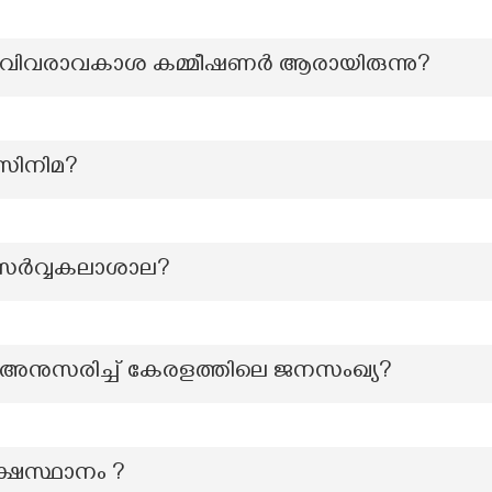
ുഖ്യ വിവരാവകാശ കമ്മീഷണർ ആരായിരുന്നു?
‍ സിനിമ?
 സർവ്വകലാശാല?
 അനുസരിച്ച് കേരളത്തിലെ ജനസംഖ്യ?
ക്ഷസ്ഥാനം ?