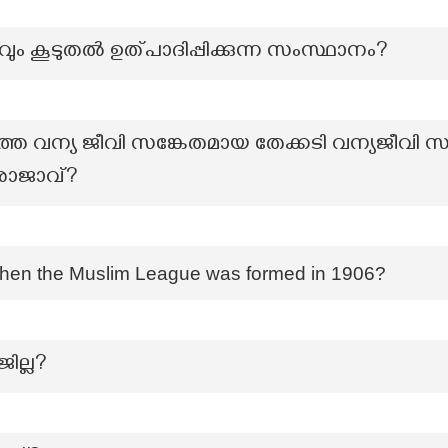
ം കൂടുതൽ ഉത്പാദിപ്പിക്കുന്ന സംസ്ഥാനം?
തെ വന്യ ജീവി സങ്കേതമായ തേക്കടി വന്യജീവി സ
രാജാവ്?
hen the Muslim League was formed in 1906?
ജില്ല?