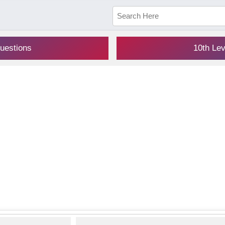
uestions
10th Le