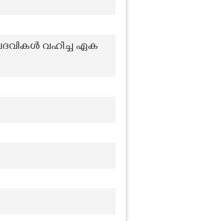
ങിയ പദവികൾ വഹിച്ച ഏക