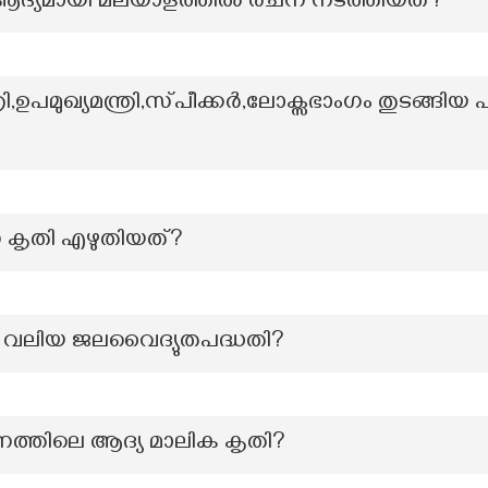
ച് ആദ്യമായി മലയാളത്തിൽ രചന നടത്തിയത്?
്രി,ഉപമുഖ്യമന്ത്രി,സ്‌പീക്കർ,ലോക്സഭാംഗം തുടങ്
 കൃതി എഴുതിയത്?
ം വലിയ ജലവൈദ്യുതപദ്ധതി?
നത്തിലെ ആദ്യ മാലിക കൃതി?