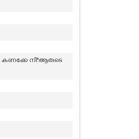
ഞി കണക്കേ നീ"ആരുടെ